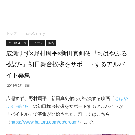
トップ
PhotoGallery
PhotoGallery
ニュース
国内
広瀬すず×野村周平×新田真剣佑『ちはやふる
-結び-』初日舞台挨拶をサポートするアルバ
イト募集！
2018年2月16日
広瀬すず、野村周平、新田真剣佑らが出演する映画『
ちはや
ふる -結び-
』の初日舞台挨拶をサポートするアルバイトが
「バイトル」で募集が開始された。詳しくはこちら
（
https://www.baitoru.com/cp/dream/
）まで。