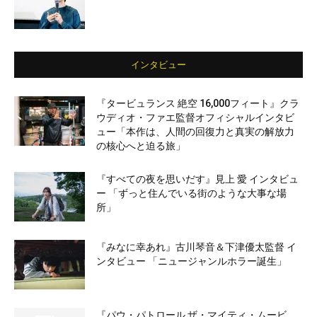
インタビュー
『タービュランス 絶空 16,000フィート』クラ
ウディオ・ファエ監督オフィシャルインタビ
ュー「本作は、人間の回復力と真実の解放力
の核心へと迫る旅」
『すべての夜を思いだす』見上 愛 インタビュ
ー 「ずっと住んでいる街のような大事な場
所」
『みなに幸あれ』古川琴音＆下津優太監督 イ
ンタビュー 「ニュージャンルホラー誕生」
『パウ・パトロール ザ・マイティ・ムービ