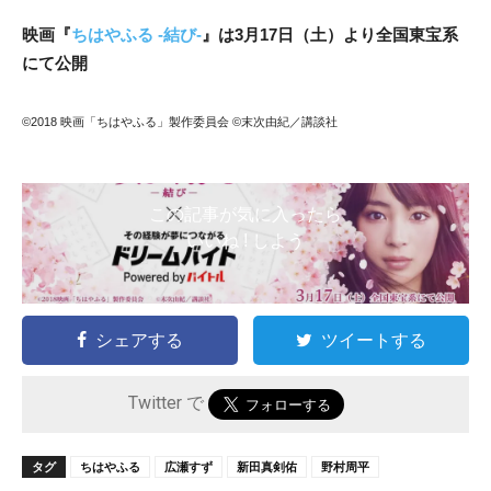
映画『
ちはやふる -結び-
』は3月17日（土）より全国東宝系
にて公開
©2018 映画「ちはやふる」製作委員会 ©末次由紀／講談社
この記事が気に入ったら
いいね ! しよう
シェアする
ツイートする
Twitter で
タグ
ちはやふる
広瀬すず
新田真剣佑
野村周平