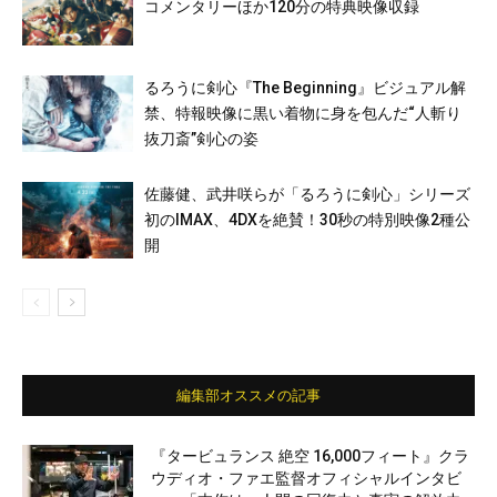
コメンタリーほか120分の特典映像収録
るろうに剣心『The Beginning』ビジュアル解
禁、特報映像に黒い着物に身を包んだ“人斬り
抜刀斎”剣心の姿
佐藤健、武井咲らが「るろうに剣心」シリーズ
初のIMAX、4DXを絶賛！30秒の特別映像2種公
開
編集部オススメの記事
『タービュランス 絶空 16,000フィート』クラ
ウディオ・ファエ監督オフィシャルインタビ