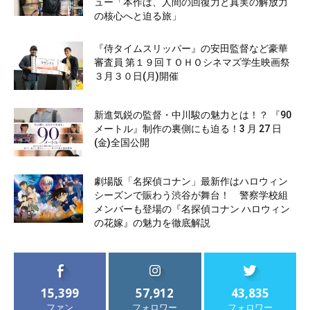
ュー「本作は、人間の回復力と真実の解放力
の核心へと迫る旅」
『侍タイムスリッパー』の安田監督など豪華
審査員 第１９回ＴＯＨＯシネマズ学生映画祭
３月３０日(月)開催
新進気鋭の監督・中川駿の魅力とは！？ 『90
メートル』制作の裏側にも迫る！3 月 27 日
(金)全国公開
劇場版「名探偵コナン」最新作はハロウィン
シーズンで賑わう渋谷が舞台！ 警察学校組
メンバーも登場の『名探偵コナン ハロウィン
の花嫁』の魅力を徹底解説
15,399
57,912
43,835
ファン
フォロワー
フォロワー