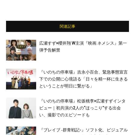
関連記事
広瀬すず×櫻井翔 W主演『映画 ネメシス』第一
弾予告解禁
『いのちの停車場』吉永小百合、緊急事態宣言
下での公開に心境語る「日々を精一杯に生きる
ということが明日に繋がる」
『いのちの停車場』松坂桃李×広瀬すずインタ
ビュー｜初共演の2人の“ほっこり”する出会
い、撮影でのエピソードも
『ブレイブ ‐群青戦記-』ソフト化、ビジュアル