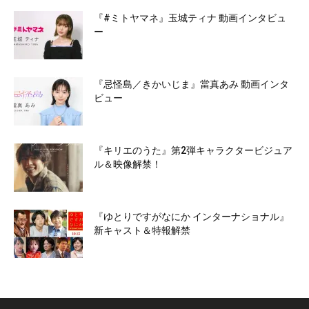
『#ミトヤマネ』玉城ティナ 動画インタビュ
ー
『忌怪島／きかいじま』當真あみ 動画インタ
ビュー
『キリエのうた』第2弾キャラクタービジュア
ル＆映像解禁！
『ゆとりですがなにか インターナショナル』
新キャスト＆特報解禁