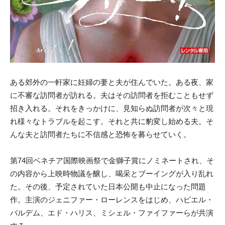
ある郊外の一軒家に妊婦の妻と夫が住んでいた。ある夜、家
に不審な訪問者が訪れる。夫はその訪問者を拒むこともせず
招き入れる。それをきっかけに、見知らぬ訪問者が次々と現
れ様々なトラブルを起こす。それと共に豹変し始める夫。そ
んな夫と訪問者たちに不信感と恐怖を募らせていく。
第74回ベネチア国際映画祭で金獅子賞にノミネートされ、そ
の内容から上映時物議を醸し、喝采とブーイングが入り乱れ
た。その後、予定されていた日本公開も中止になった問題
作。主演のジェニファー・ローレンスをはじめ、ハビエル・
バルデム、エド・ハリス、ミシェル・ファイファーらが共演