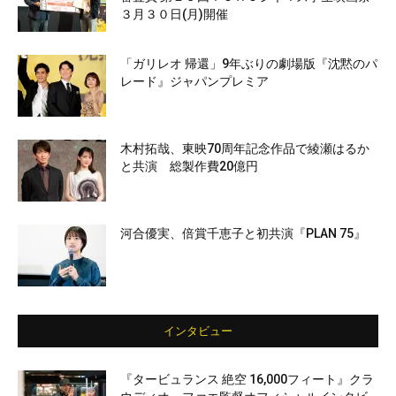
３月３０日(月)開催
「ガリレオ 帰還」9年ぶりの劇場版『沈黙のパ
レード』ジャパンプレミア
木村拓哉、東映70周年記念作品で綾瀬はるか
と共演 総製作費20億円
河合優実、倍賞千恵子と初共演『PLAN 75』
インタビュー
『タービュランス 絶空 16,000フィート』クラ