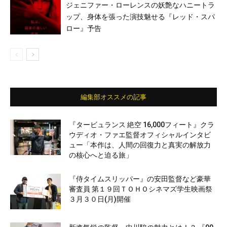
ジェニファー・ローレンスの妖艶なハニートラ
ップ、身体を張った演技魅せる『レッド・スパ
ロー』予告
編集部オススメの記事
『タービュランス 絶空 16,000フィート』クラ
ウディオ・ファエ監督オフィシャルインタビ
ュー「本作は、人間の回復力と真実の解放力
の核心へと迫る旅」
『侍タイムスリッパー』の安田監督など豪華
審査員 第１９回ＴＯＨＯシネマズ学生映画祭
３月３０日(月)開催