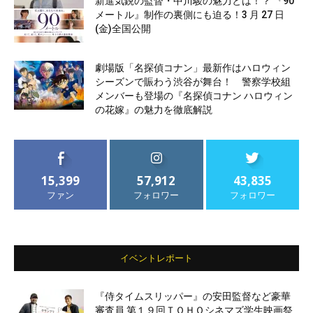
新進気鋭の監督・中川駿の魅力とは！？ 『90
メートル』制作の裏側にも迫る！3 月 27 日
(金)全国公開
劇場版「名探偵コナン」最新作はハロウィン
シーズンで賑わう渋谷が舞台！ 警察学校組
メンバーも登場の『名探偵コナン ハロウィン
の花嫁』の魅力を徹底解説
15,399
57,912
43,835
ファン
フォロワー
フォロワー
イベントレポート
『侍タイムスリッパー』の安田監督など豪華
審査員 第１９回ＴＯＨＯシネマズ学生映画祭