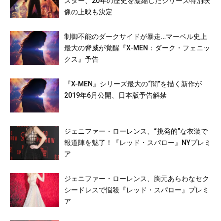
スター、20年の歴史を凝縮したシリーズ特別映
像の上映も決定
制御不能のダークサイドが暴走…マーベル史上
最大の脅威が覚醒『X-MEN：ダーク・フェニッ
クス』予告
『X-MEN』シリーズ最⼤の“闇”を描く新作が
2019年6月公開、日本版予告解禁
ジェニファー・ローレンス、“挑発的”な衣装で
報道陣を魅了！『レッド・スパロー』NYプレミ
ア
ジェニファー・ローレンス、胸元あらわなセク
シードレスで悩殺『レッド・スパロー』プレミ
ア