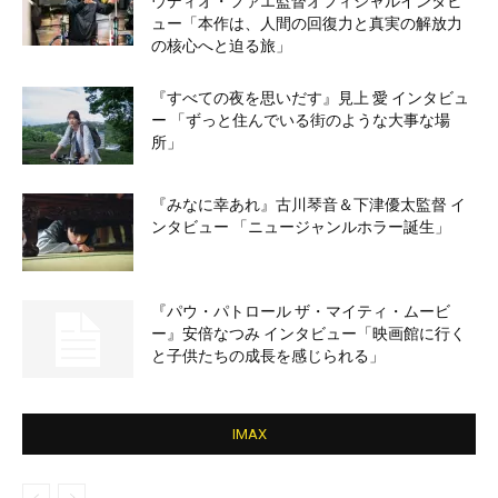
ウディオ・ファエ監督オフィシャルインタビ
ュー「本作は、人間の回復力と真実の解放力
の核心へと迫る旅」
『すべての夜を思いだす』見上 愛 インタビュ
ー 「ずっと住んでいる街のような大事な場
所」
『みなに幸あれ』古川琴音＆下津優太監督 イ
ンタビュー 「ニュージャンルホラー誕生」
『パウ・パトロール ザ・マイティ・ムービ
ー』安倍なつみ インタビュー「映画館に行く
と子供たちの成長を感じられる」
IMAX