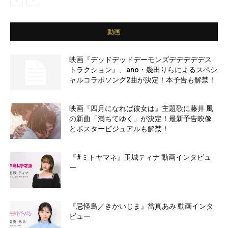
動画
映画『デッドデッドデーモンズデデデデデス
トラクション』、ano・幾田りらによるスペシ
ャルコラボソング2曲が決定！本予告も解禁！
映画『四月になれば彼女は』主題歌に藤井 風
の新曲「満ちてゆく」が決定！最新予告映像
とポスタービジュアルも解禁！
『#ミトヤマネ』玉城ティナ 動画インタビュ
ー
『忌怪島／きかいじま』當真あみ 動画インタ
ビュー