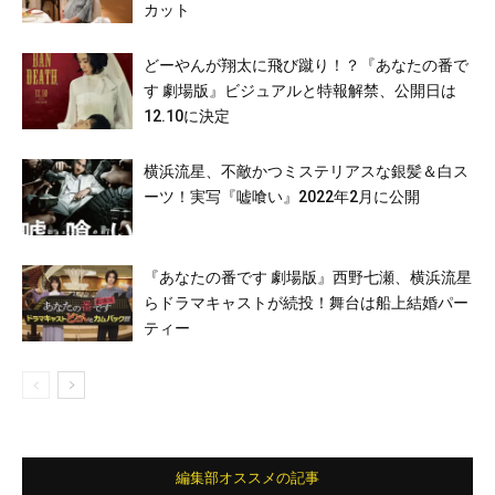
カット
どーやんが翔太に飛び蹴り！？『あなたの番で
す 劇場版』ビジュアルと特報解禁、公開日は
12.10に決定
横浜流星、不敵かつミステリアスな銀髪＆白ス
ーツ！実写『嘘喰い』2022年2月に公開
『あなたの番です 劇場版』西野七瀬、横浜流星
らドラマキャストが続投！舞台は船上結婚パー
ティー
編集部オススメの記事