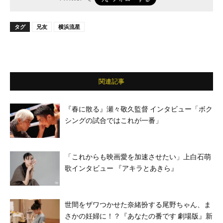
タグ
兄友
横浜流星
関連記事
『春に散る』瀬々敬久監督 インタビュー「ボク
シングの試合ではこれが一番」
「これからも映画愛を加速させたい」上白石萌
歌インタビュー 『アキラとあきら』
世間をザワつかせた奈緒扮する尾野ちゃん、ま
さかの妊婦に！？『あなたの番です 劇場版』新