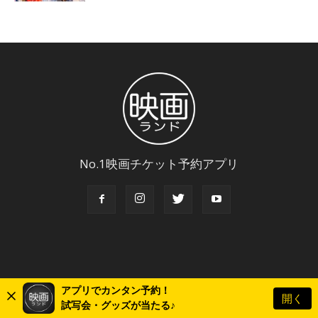
No.1映画チケット予約アプリ
アプリでカンタン予約！
開く
© Copyright 2018 Eigaland, inc. All Rights Reserved.
試写会・グッズが当たる♪