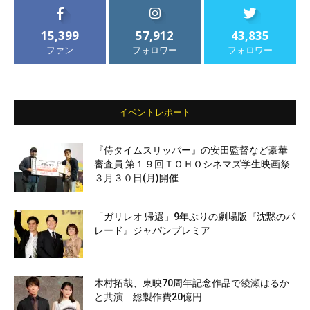
15,399
57,912
43,835
ファン
フォロワー
フォロワー
イベントレポート
『侍タイムスリッパー』の安田監督など豪華
審査員 第１９回ＴＯＨＯシネマズ学生映画祭
３月３０日(月)開催
「ガリレオ 帰還」9年ぶりの劇場版『沈黙のパ
レード』ジャパンプレミア
木村拓哉、東映70周年記念作品で綾瀬はるか
と共演 総製作費20億円