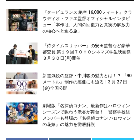
『タービュランス 絶空 16,000フィート』クラ
ウディオ・ファエ監督オフィシャルインタビ
ュー「本作は、人間の回復力と真実の解放力
の核心へと迫る旅」
『侍タイムスリッパー』の安田監督など豪華
審査員 第１９回ＴＯＨＯシネマズ学生映画祭
３月３０日(月)開催
新進気鋭の監督・中川駿の魅力とは！？ 『90
メートル』制作の裏側にも迫る！3 月 27 日
(金)全国公開
劇場版「名探偵コナン」最新作はハロウィン
シーズンで賑わう渋谷が舞台！ 警察学校組
メンバーも登場の『名探偵コナン ハロウィン
の花嫁』の魅力を徹底解説