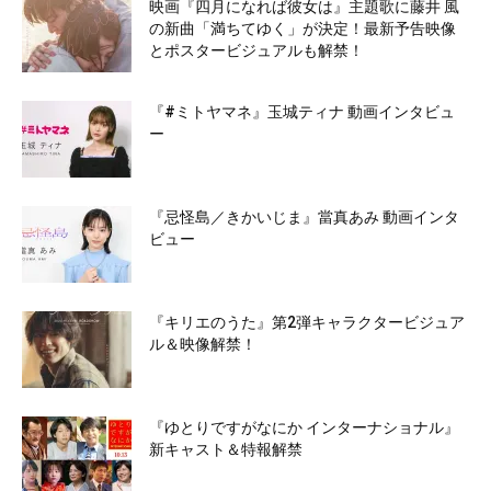
映画『四月になれば彼女は』主題歌に藤井 風
の新曲「満ちてゆく」が決定！最新予告映像
とポスタービジュアルも解禁！
『#ミトヤマネ』玉城ティナ 動画インタビュ
ー
『忌怪島／きかいじま』當真あみ 動画インタ
ビュー
『キリエのうた』第2弾キャラクタービジュア
ル＆映像解禁！
『ゆとりですがなにか インターナショナル』
新キャスト＆特報解禁