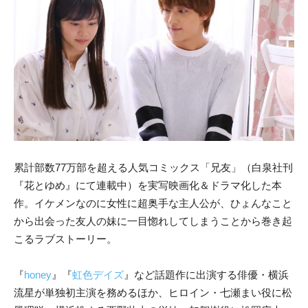
累計部数77万部を超える人気コミックス「兄友」（白泉社刊
『花とゆめ』にて連載中）を実写映画化＆ドラマ化した本
作。イケメンなのに女性に超奥手な主人公が、ひょんなこと
から出会った友人の妹に一目惚れしてしまうことから巻き起
こるラブストーリー。
『
honey
』『
虹色デイズ
』など話題作に出演する俳優・横浜
流星が単独初主演を務めるほか、ヒロイン・七瀬まい役に松