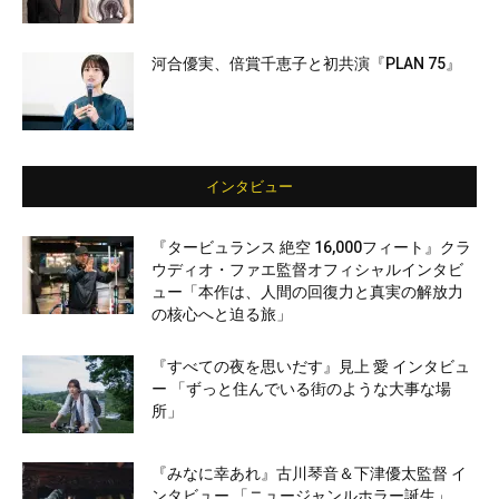
河合優実、倍賞千恵子と初共演『PLAN 75』
インタビュー
『タービュランス 絶空 16,000フィート』クラ
ウディオ・ファエ監督オフィシャルインタビ
ュー「本作は、人間の回復力と真実の解放力
の核心へと迫る旅」
『すべての夜を思いだす』見上 愛 インタビュ
ー 「ずっと住んでいる街のような大事な場
所」
『みなに幸あれ』古川琴音＆下津優太監督 イ
ンタビュー 「ニュージャンルホラー誕生」