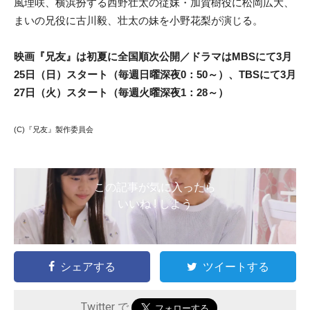
風理咲、横浜扮する西野壮太の従妹・加賀樹役に松岡広大、
まいの兄役に古川毅、壮太の妹を小野花梨が演じる。
映画『兄友』は初夏に全国順次公開／
ドラマはMBSにて3
月
25日（日）スタート（毎週日曜深夜0：50～）、TBSにて
3月
27日（火）スタート（毎週火曜深夜1：28～）
(C)『兄友』製作委員会
この記事が気に入ったら
いいね ! しよう
シェアする
ツイートする
Twitter で