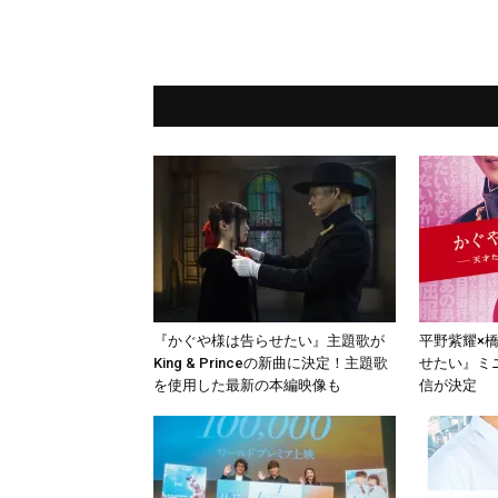
『かぐや様は告らせたい』主題歌が
平野紫耀×
King & Princeの新曲に決定！主題歌
せたい』ミ
を使用した最新の本編映像も
信が決定