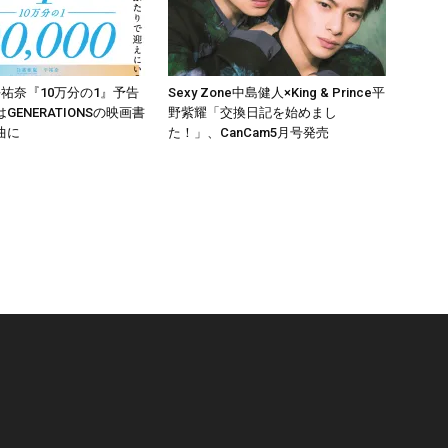
祐奈『10万分の1』予告
Sexy Zone中島健人×King & Prince平
GENERATIONSの映画書
野紫耀「交換日記を始めまし
曲に
た！」、CanCam5月号発売