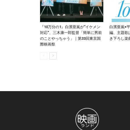
『10万分の1』白濱亜嵐が“イケメン
白濱亜嵐×平
対応”、三木康一郎監督「簡単に男前
編、主題歌は
のことやっちゃう」｜第33回東京国
き下ろし楽
際映画祭