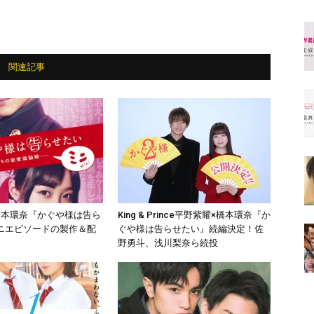
関連記事
橋本環奈『かぐや様は告ら
King & Prince平野紫耀×橋本環奈『か
ニエピソードの製作＆配
ぐや様は告らせたい』続編決定！佐
野勇斗、浅川梨奈ら続投