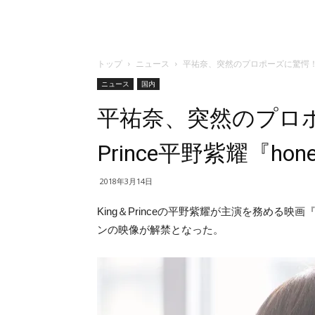
トップ
ニュース
平祐奈、突然のプロポーズに驚愕！Ki
ニュース
国内
平祐奈、突然のプロポ
Prince平野紫耀『ho
2018年3月14日
King＆Princeの平野紫耀が主演を務める映画
ンの映像が解禁となった。