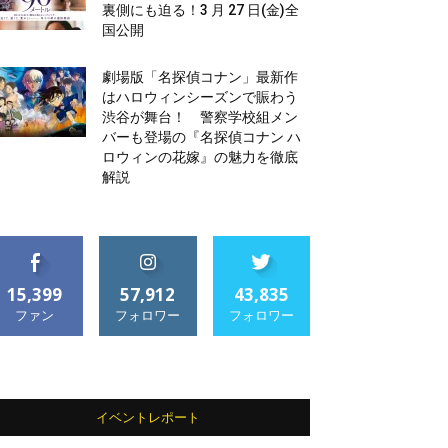
裏側にも迫る！3 月 27 日(金)全
国公開
劇場版「名探偵コナン」最新作
はハロウィンシーズンで賑わう
渋谷が舞台！ 警察学校組メン
バーも登場の『名探偵コナン ハ
ロウィンの花嫁』の魅力を徹底
解説
15,399
57,912
43,835
ファン
フォロワー
フォロワー
イベントレポート