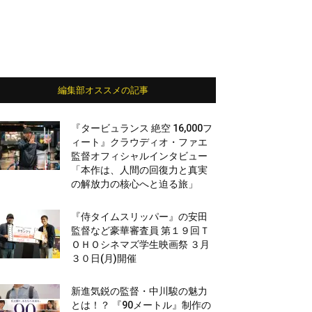
編集部オススメの記事
『タービュランス 絶空 16,000フ
ィート』クラウディオ・ファエ
監督オフィシャルインタビュー
「本作は、人間の回復力と真実
の解放力の核心へと迫る旅」
『侍タイムスリッパー』の安田
監督など豪華審査員 第１９回Ｔ
ＯＨＯシネマズ学生映画祭 ３月
３０日(月)開催
新進気鋭の監督・中川駿の魅力
とは！？ 『90メートル』制作の