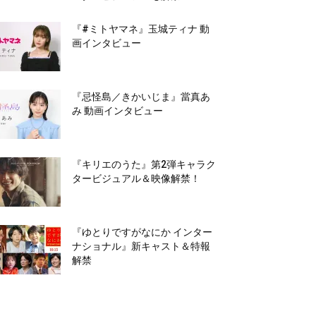
『#ミトヤマネ』玉城ティナ 動
画インタビュー
『忌怪島／きかいじま』當真あ
み 動画インタビュー
『キリエのうた』第2弾キャラク
タービジュアル＆映像解禁！
『ゆとりですがなにか インター
ナショナル』新キャスト＆特報
解禁