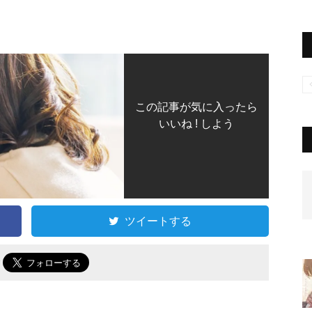
この記事が気に入ったら
いいね ! しよう
ツイートする
で