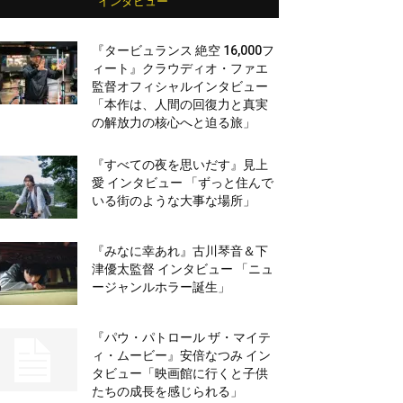
インタビュー
『タービュランス 絶空 16,000フ
ィート』クラウディオ・ファエ
監督オフィシャルインタビュー
「本作は、人間の回復力と真実
の解放力の核心へと迫る旅」
『すべての夜を思いだす』見上
愛 インタビュー 「ずっと住んで
いる街のような大事な場所」
『みなに幸あれ』古川琴音＆下
津優太監督 インタビュー 「ニュ
ージャンルホラー誕生」
『パウ・パトロール ザ・マイテ
ィ・ムービー』安倍なつみ イン
タビュー「映画館に行くと子供
たちの成長を感じられる」