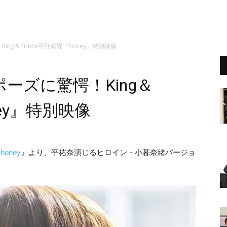
ng＆Prince平野紫耀『honey』特別映像
ーズに驚愕！King＆
ney』特別映像
『
honey
』より、平祐奈演じるヒロイン・小暮奈緒バージョ