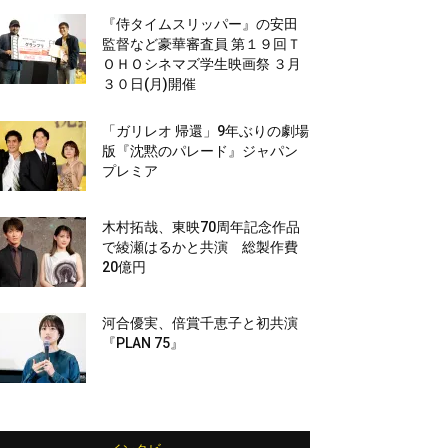
『侍タイムスリッパー』の安田
監督など豪華審査員 第１９回Ｔ
ＯＨＯシネマズ学生映画祭 ３月
３０日(月)開催
「ガリレオ 帰還」9年ぶりの劇場
版『沈黙のパレード』ジャパン
プレミア
木村拓哉、東映70周年記念作品
で綾瀬はるかと共演 総製作費
20億円
河合優実、倍賞千恵子と初共演
『PLAN 75』