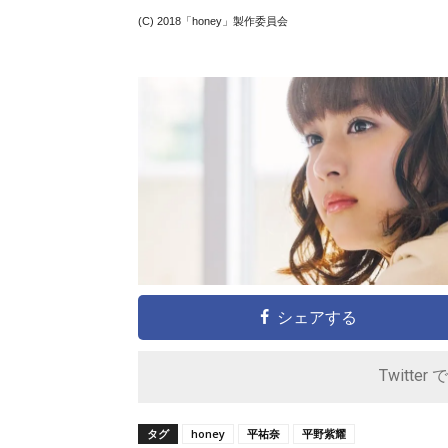
(C) 2018「honey」製作委員会
シェアする
Twitter 
タグ
honey
平祐奈
平野紫耀