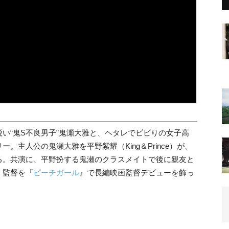
い“鬼S不良男子”鬼瀬大雅と、ヘタレでビビりの女子高
主人公の鬼瀬大雅を平野紫耀（King＆Prince）が、
る。共演に、平野扮する鬼瀬のクラスメイトで後に親友と
。監督を『
ピーチガール
』で長編映画監督デビューを飾っ