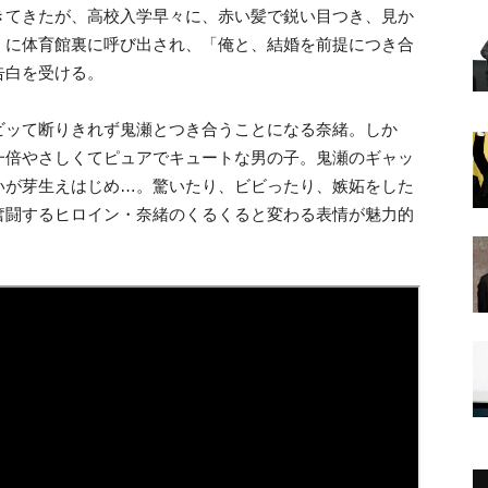
きてきたが、高校入学早々に、赤い髪で鋭い目つき、見か
）に体育館裏に呼び出され、「俺と、結婚を前提につき合
告白を受ける。
ビッて断りきれず鬼瀬とつき合うことになる奈緒。しか
一倍やさしくてピュアでキュートな男の子。鬼瀬のギャッ
いが芽生えはじめ…。驚いたり、ビビったり、嫉妬をした
奮闘するヒロイン・奈緒のくるくると変わる表情が魅力的