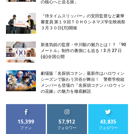
の核心へと迫る旅」
『侍タイムスリッパー』の安田監督など豪華
審査員 第１９回ＴＯＨＯシネマズ学生映画祭
３月３０日(月)開催
新進気鋭の監督・中川駿の魅力とは！？ 『90
メートル』制作の裏側にも迫る！3 月 27 日
(金)全国公開
劇場版「名探偵コナン」最新作はハロウィン
シーズンで賑わう渋谷が舞台！ 警察学校組
メンバーも登場の『名探偵コナン ハロウィン
の花嫁』の魅力を徹底解説
15,399
57,912
43,835
ファン
フォロワー
フォロワー