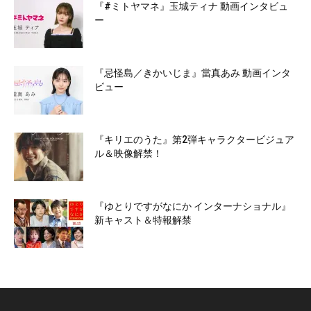
『#ミトヤマネ』玉城ティナ 動画インタビュ
ー
『忌怪島／きかいじま』當真あみ 動画インタ
ビュー
『キリエのうた』第2弾キャラクタービジュア
ル＆映像解禁！
『ゆとりですがなにか インターナショナル』
新キャスト＆特報解禁