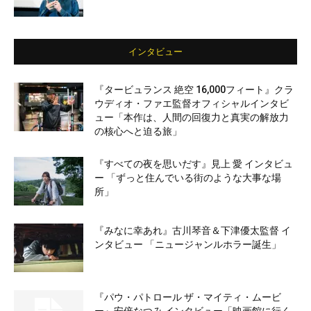
インタビュー
『タービュランス 絶空 16,000フィート』クラ
ウディオ・ファエ監督オフィシャルインタビ
ュー「本作は、人間の回復力と真実の解放力
の核心へと迫る旅」
『すべての夜を思いだす』見上 愛 インタビュ
ー 「ずっと住んでいる街のような大事な場
所」
『みなに幸あれ』古川琴音＆下津優太監督 イ
ンタビュー 「ニュージャンルホラー誕生」
『パウ・パトロール ザ・マイティ・ムービ