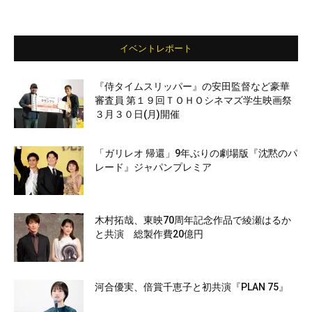
イベントレポート
『侍タイムスリッパー』の安田監督など豪華
審査員 第１９回ＴＯＨＯシネマズ学生映画祭
３月３０日(月)開催
「ガリレオ 帰還」9年ぶりの劇場版『沈黙のパ
レード』ジャパンプレミア
木村拓哉、東映70周年記念作品で綾瀬はるか
と共演 総製作費20億円
河合優実、倍賞千恵子と初共演『PLAN 75』