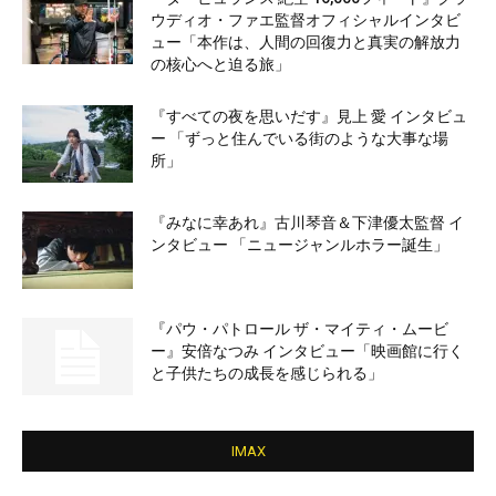
ウディオ・ファエ監督オフィシャルインタビ
ュー「本作は、人間の回復力と真実の解放力
の核心へと迫る旅」
『すべての夜を思いだす』見上 愛 インタビュ
ー 「ずっと住んでいる街のような大事な場
所」
『みなに幸あれ』古川琴音＆下津優太監督 イ
ンタビュー 「ニュージャンルホラー誕生」
『パウ・パトロール ザ・マイティ・ムービ
ー』安倍なつみ インタビュー「映画館に行く
と子供たちの成長を感じられる」
IMAX