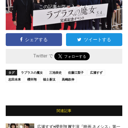
この記事が気に入ったら
いいね ! しよう
シェアする
ツイートする
Twitter で
タグ
ラプラスの魔女
三池崇史
佐藤江梨子
広瀬すず
志田未来
櫻井翔
福士蒼汰
高嶋政伸
関連記事
広瀬すず×櫻井翔 W主演『映画 ネメシス』第一