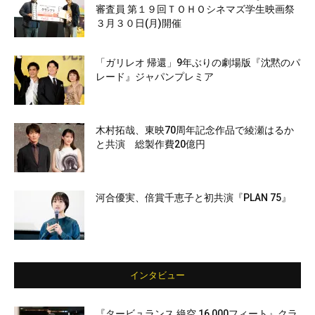
審査員 第１９回ＴＯＨＯシネマズ学生映画祭
３月３０日(月)開催
「ガリレオ 帰還」9年ぶりの劇場版『沈黙のパ
レード』ジャパンプレミア
木村拓哉、東映70周年記念作品で綾瀬はるか
と共演 総製作費20億円
河合優実、倍賞千恵子と初共演『PLAN 75』
インタビュー
『タービュランス 絶空 16,000フィート』クラ