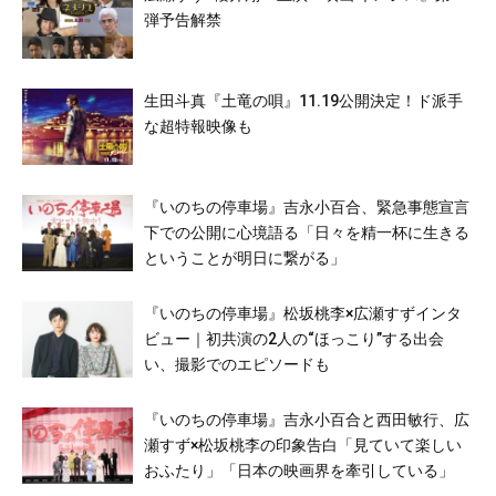
弾予告解禁
生田斗真『土竜の唄』11.19公開決定！ド派手
な超特報映像も
『いのちの停車場』吉永小百合、緊急事態宣言
下での公開に心境語る「日々を精一杯に生きる
ということが明日に繋がる」
『いのちの停車場』松坂桃李×広瀬すずインタ
ビュー｜初共演の2人の“ほっこり”する出会
い、撮影でのエピソードも
『いのちの停車場』吉永小百合と西田敏行、広
瀬すず×松坂桃李の印象告白「見ていて楽しい
おふたり」「日本の映画界を牽引している」