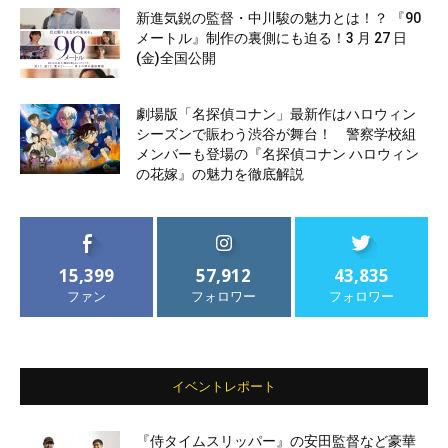
新進気鋭の監督・中川駿の魅力とは！？ 『90
メートル』制作の裏側にも迫る！3 月 27 日
(金)全国公開
劇場版「名探偵コナン」最新作はハロウィン
シーズンで賑わう渋谷が舞台！ 警察学校組
メンバーも登場の『名探偵コナン ハロウィン
の花嫁』の魅力を徹底解説
15,399
57,912
43,835
ファン
フォロワー
フォロワー
イベントレポート
『侍タイムスリッパー』の安田監督など豪華