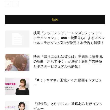
動画
映画『デッドデッドデーモンズデデデデデス
トラクション』、ano・幾田りらによるスペシ
ャルコラボソング2曲が決定！本予告も解禁！
映画『四月になれば彼女は』主題歌に藤井 風
の新曲「満ちてゆく」が決定！最新予告映像
とポスタービジュアルも解禁！
『#ミトヤマネ』玉城ティナ 動画インタビュ
ー
『忌怪島／きかいじま』當真あみ 動画インタ
ビュー