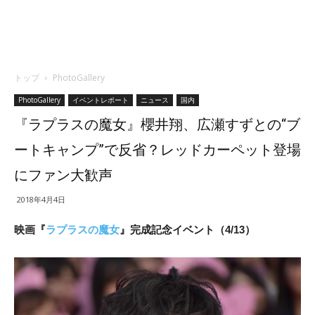
トップ
PhotoGallery
PhotoGallery
イベントレポート
ニュース
国内
『ラプラスの魔女』櫻井翔、広瀬すずとの“ブ
ートキャンプ”で反省？レッドカーペット登場
にファン大歓声
2018年4月4日
映画『
ラプラスの魔女
』完成記念イベント（4/13）