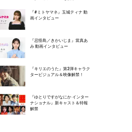
『#ミトヤマネ』玉城ティナ 動
画インタビュー
『忌怪島／きかいじま』當真あ
み 動画インタビュー
『キリエのうた』第2弾キャラク
タービジュアル＆映像解禁！
『ゆとりですがなにか インター
ナショナル』新キャスト＆特報
解禁