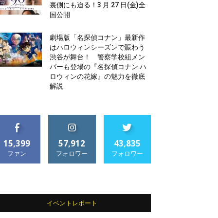
裏側にも迫る！3 月 27 日(金)全
国公開
劇場版「名探偵コナン」最新作
はハロウィンシーズンで賑わう
渋谷が舞台！ 警察学校組メン
バーも登場の『名探偵コナン ハ
ロウィンの花嫁』の魅力を徹底
解説
15,399
57,912
43,835
ファン
フォロワー
フォロワー
イベントレポート