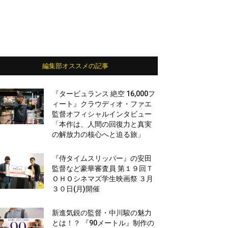
編集部オススメの記事
『タービュランス 絶空 16,000フ
ィート』クラウディオ・ファエ
監督オフィシャルインタビュー
「本作は、人間の回復力と真実
の解放力の核心へと迫る旅」
『侍タイムスリッパー』の安田
監督など豪華審査員 第１９回Ｔ
ＯＨＯシネマズ学生映画祭 ３月
３０日(月)開催
新進気鋭の監督・中川駿の魅力
とは！？ 『90メートル』制作の