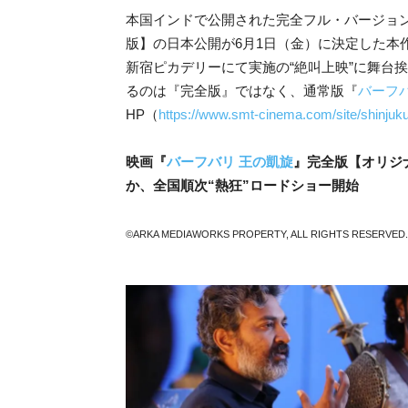
本国インドで公開された完全フル・バージョ
版】の日本公開が6月1日（金）に決定した本作
新宿ピカデリーにて実施の“絶叫上映”に舞台
るのは『完全版』ではなく、通常版『
バーフ
HP（
https://www.smt-cinema.com/site/shinjuku
映画『
バーフバリ 王の凱旋
』完全版【オリジ
か、全国順次“熱狂”ロードショー開始
©ARKA MEDIAWORKS PROPERTY, ALL RIGHTS RESERVED.