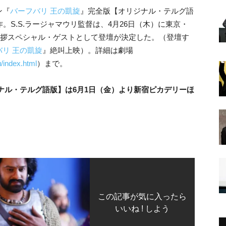
ン『
バーフバリ 王の凱旋
』完全版【オリジナル・テルグ語
。S.S.ラージャマウリ監督は、4月26日（木）に東京・
挨拶スペシャル・ゲストとして登壇が決定した。（登壇す
バリ 王の凱旋
』絶叫上映）。詳細は劇場
/index.html
）まで。
ナル・テルグ語版】は6月1日（金）より新宿ピカデリーほ
この記事が気に入ったら
いいね ! しよう