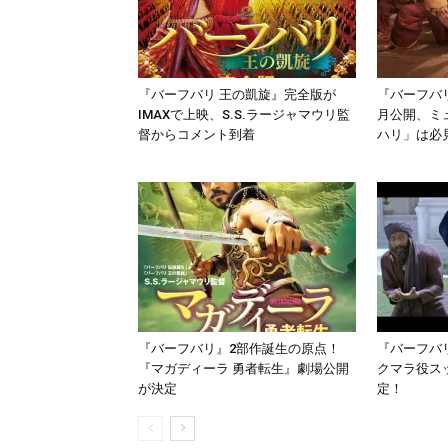
『バーフバリ 王の凱旋』完全版が
『バーフバリ
IMAXで上映、S.S.ラージャマウリ監
月公開、ミ
督からコメント到着
ハリ」は必
『バーフバリ』2部作誕生の原点！
『バーフバ
『マガディーラ 勇者転生』劇場公開
クマラ役ス
が決定
定！