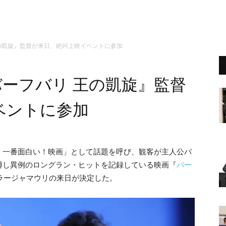
王の凱旋』監督が来日、絶叫上映イベントに参加
バーフバリ 王の凱旋』監督
ベントに参加
く一番面白い！映画」として話題を呼び、観客が主人公バ
博し異例のロングラン・ヒットを記録している映画『
バー
.ラージャマウリの来日が決定した。