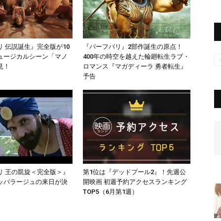
 伝説誕生』完全版が10
『バーフバリ』2部作誕生の原点！
ュージカルシーン「マノ
400年の時空を越えた輪廻転生ラブ・
見！
ロマンス『マガディーラ 勇者転生』
予告
リ 王の凱旋＜完全版＞』
第1位は『デッドプール2』！先週公
ッバラージュの来日が決
開映画 初週予約アクセスランキング
TOP5（6月第1週）