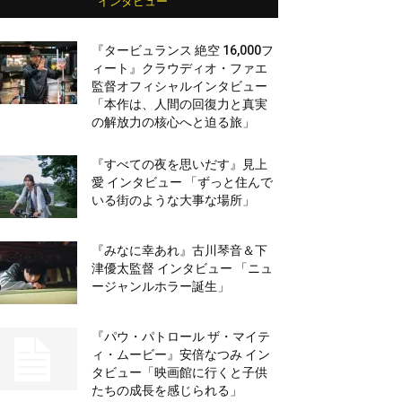
インタビュー
『タービュランス 絶空 16,000フ
ィート』クラウディオ・ファエ
監督オフィシャルインタビュー
「本作は、人間の回復力と真実
の解放力の核心へと迫る旅」
『すべての夜を思いだす』見上
愛 インタビュー 「ずっと住んで
いる街のような大事な場所」
『みなに幸あれ』古川琴音＆下
津優太監督 インタビュー 「ニュ
ージャンルホラー誕生」
『パウ・パトロール ザ・マイテ
ィ・ムービー』安倍なつみ イン
タビュー「映画館に行くと子供
たちの成長を感じられる」