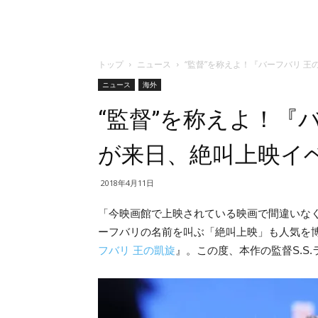
トップ
ニュース
“監督”を称えよ！『バーフバリ 
ニュース
海外
“監督”を称えよ！『
が来日、絶叫上映イ
2018年4月11日
「今映画館で上映されている映画で間違いな
ーフバリの名前を叫ぶ「絶叫上映」も人気を
フバリ 王の凱旋
』。この度、本作の監督S.S