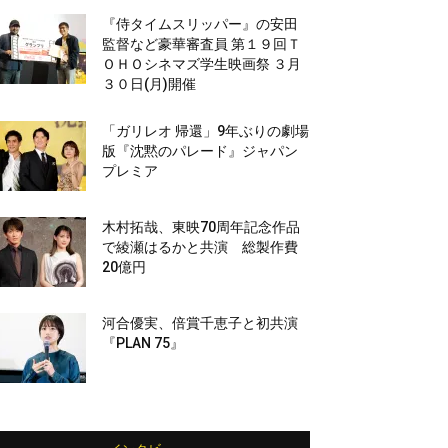
『侍タイムスリッパー』の安田
監督など豪華審査員 第１９回Ｔ
ＯＨＯシネマズ学生映画祭 ３月
３０日(月)開催
「ガリレオ 帰還」9年ぶりの劇場
版『沈黙のパレード』ジャパン
プレミア
木村拓哉、東映70周年記念作品
で綾瀬はるかと共演 総製作費
20億円
河合優実、倍賞千恵子と初共演
『PLAN 75』