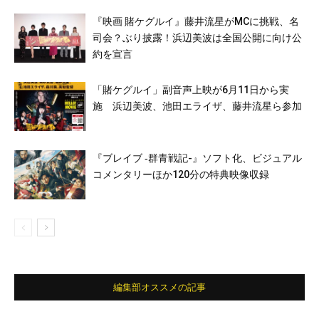
『映画 賭ケグルイ』藤井流星がMCに挑戦、名
司会？ぶり披露！浜辺美波は全国公開に向け公
約を宣言
「賭ケグルイ」副音声上映が6月11日から実
施 浜辺美波、池田エライザ、藤井流星ら参加
『ブレイブ ‐群青戦記-』ソフト化、ビジュアル
コメンタリーほか120分の特典映像収録
編集部オススメの記事