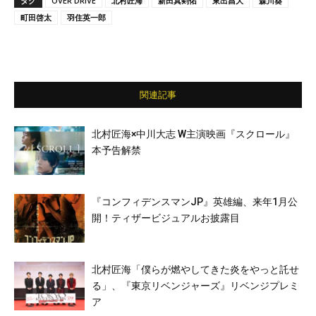
タグ
OVER DRIVE
北村匠海
新田真剣佑
東出昌大
森川葵
町田啓太
羽住英一郎
関連記事
北村匠海×中川大志 W主演映画『スクロール』
本予告解禁
『コンフィデンスマンJP』英雄編、来年1月公
開！ティザービジュアルお披露目
北村匠海「僕らが燃やしてきた炎をやっと託せ
る」、『東京リベンジャーズ』リベンジプレミ
ア