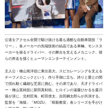
公道をアクセル全開で駆け抜ける最も過酷な自動車競技「ラ
リー」。各メーカーの先端技術の結晶である車輛、モンスタ
ーカーを操るドライバー、その舞台を支えるメカニック、彼
らの奔走を描くヒューマンエンターテインメント。
主人公・檜山篤洋役に東出昌大。スピカレーシングを支える
チーフメカニックという、作り手側に立ち、誇りと愛との間
で揺れ動く繊細な芝居に挑む。その弟であり、天才ドライバ
ー・檜山直純役に新田真剣佑。ヒロインの遠藤ひかるを森川
葵が演じ、北村匠海、町田啓太、吉田鋼太郎らが共演する。
監督を「海猿」「MOZU」「暗殺教室」各シリーズを手がけ