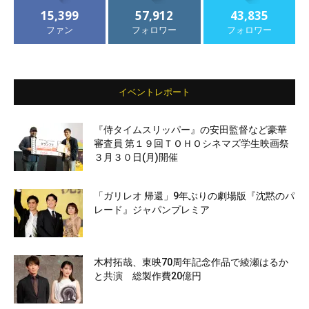
15,399
57,912
43,835
ファン
フォロワー
フォロワー
イベントレポート
『侍タイムスリッパー』の安田監督など豪華
審査員 第１９回ＴＯＨＯシネマズ学生映画祭
３月３０日(月)開催
「ガリレオ 帰還」9年ぶりの劇場版『沈黙のパ
レード』ジャパンプレミア
木村拓哉、東映70周年記念作品で綾瀬はるか
と共演 総製作費20億円