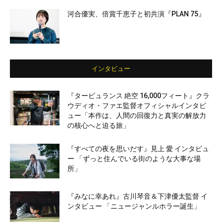
河合優実、倍賞千恵子と初共演『PLAN 75』
インタビュー
『タービュランス 絶空 16,000フィート』クラ
ウディオ・ファエ監督オフィシャルインタビ
ュー「本作は、人間の回復力と真実の解放力
の核心へと迫る旅」
『すべての夜を思いだす』見上 愛 インタビュ
ー 「ずっと住んでいる街のような大事な場
所」
『みなに幸あれ』古川琴音＆下津優太監督 イ
ンタビュー 「ニュージャンルホラー誕生」