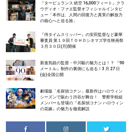
『タービュランス 絶空 16,000フィート』クラ
ウディオ・ファエ監督オフィシャルインタビ
ュー「本作は、人間の回復力と真実の解放力
の核心へと迫る旅」
『侍タイムスリッパー』の安田監督など豪華
審査員 第１９回ＴＯＨＯシネマズ学生映画祭
３月３０日(月)開催
新進気鋭の監督・中川駿の魅力とは！？ 『90
メートル』制作の裏側にも迫る！3 月 27 日
(金)全国公開
劇場版「名探偵コナン」最新作はハロウィン
シーズンで賑わう渋谷が舞台！ 警察学校組
メンバーも登場の『名探偵コナン ハロウィン
の花嫁』の魅力を徹底解説