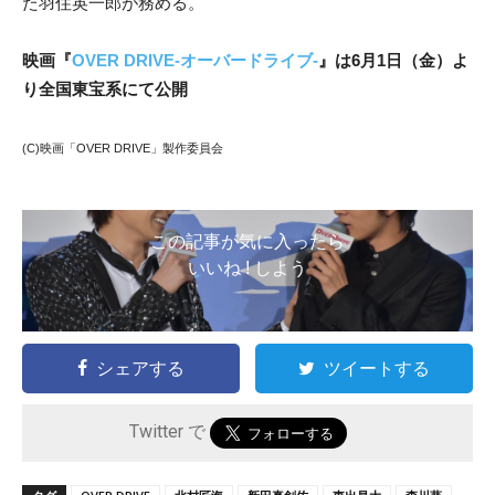
た羽住英一郎が務める。
映画『
OVER DRIVE-オーバードライブ-
』は6月1日（金）よ
り全国東宝系にて公開
(C)映画「OVER DRIVE」製作委員会
この記事が気に入ったら
いいね ! しよう
シェアする
ツイートする
Twitter で