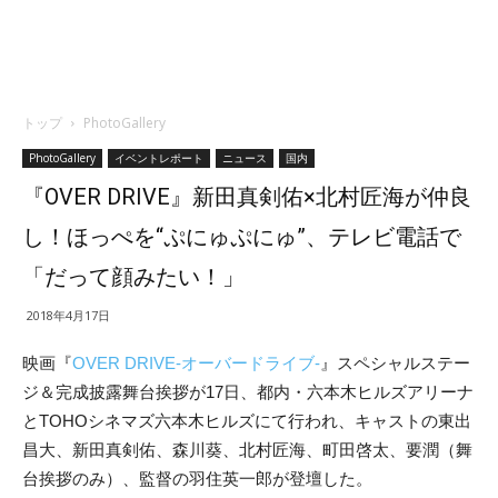
トップ
PhotoGallery
PhotoGallery
イベントレポート
ニュース
国内
『OVER DRIVE』新田真剣佑×北村匠海が仲良
し！ほっぺを“ぷにゅぷにゅ”、テレビ電話で
「だって顔みたい！」
2018年4月17日
映画『
OVER DRIVE-オーバードライブ-
』スペシャルステー
ジ＆完成披露舞台挨拶が17日、都内・六本木ヒルズアリーナ
とTOHOシネマズ六本木ヒルズにて行われ、キャストの東出
昌大、新田真剣佑、森川葵、北村匠海、町田啓太、要潤（舞
台挨拶のみ）、監督の羽住英一郎が登壇した。