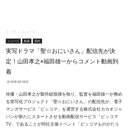
トップ
ニュース
ニュース
動画
国内
実写ドラマ「聖☆おにいさん」配信先が決
定！山田孝之×福田雄一からコメント動画到
着
2018年4月18日
俳優・山田孝之が製作総指揮を執り、監督を福田雄一が務め
る実写化プロジェクト「聖☆おにいさん」の
配信先が、電子
マンガサービス「ピッコマ」を運営する株式会社カカオジャ
パンが新たにスタートさせる動画配信サービス「ピッコマ
TV」であることが同社
主催イベント「ピッコマものがたり