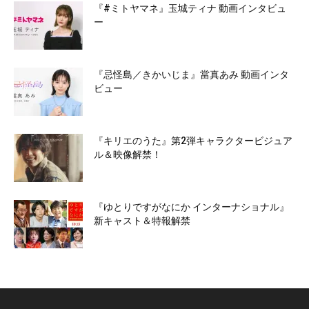
『#ミトヤマネ』玉城ティナ 動画インタビュ
ー
『忌怪島／きかいじま』當真あみ 動画インタ
ビュー
『キリエのうた』第2弾キャラクタービジュア
ル＆映像解禁！
『ゆとりですがなにか インターナショナル』
新キャスト＆特報解禁