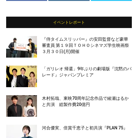
イベントレポート
『侍タイムスリッパー』の安田監督など豪華
審査員 第１９回ＴＯＨＯシネマズ学生映画祭
３月３０日(月)開催
「ガリレオ 帰還」9年ぶりの劇場版『沈黙のパ
レード』ジャパンプレミア
木村拓哉、東映70周年記念作品で綾瀬はるか
と共演 総製作費20億円
河合優実、倍賞千恵子と初共演『PLAN 75』