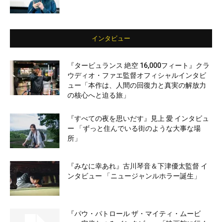
インタビュー
『タービュランス 絶空 16,000フィート』クラ
ウディオ・ファエ監督オフィシャルインタビ
ュー「本作は、人間の回復力と真実の解放力
の核心へと迫る旅」
『すべての夜を思いだす』見上 愛 インタビュ
ー 「ずっと住んでいる街のような大事な場
所」
『みなに幸あれ』古川琴音＆下津優太監督 イ
ンタビュー 「ニュージャンルホラー誕生」
『パウ・パトロール ザ・マイティ・ムービ