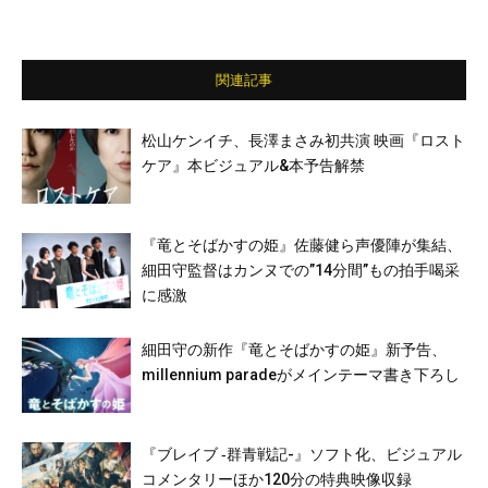
関連記事
松山ケンイチ、長澤まさみ初共演 映画『ロスト
ケア』本ビジュアル&本予告解禁
『竜とそばかすの姫』佐藤健ら声優陣が集結、
細田守監督はカンヌでの”14分間”もの拍手喝采
に感激
細田守の新作『竜とそばかすの姫』新予告、
millennium paradeがメインテーマ書き下ろし
『ブレイブ ‐群青戦記-』ソフト化、ビジュアル
コメンタリーほか120分の特典映像収録