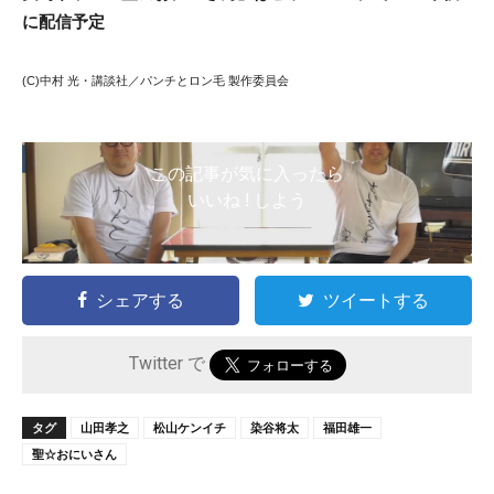
に配信予定
(C)中村 光・講談社／パンチとロン毛 製作委員会
この記事が気に入ったら
いいね ! しよう
シェアする
ツイートする
Twitter で
タグ
山田孝之
松山ケンイチ
染谷将太
福田雄一
聖☆おにいさん