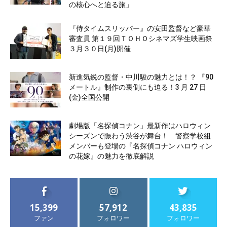
の核心へと迫る旅」
『侍タイムスリッパー』の安田監督など豪華
審査員 第１９回ＴＯＨＯシネマズ学生映画祭
３月３０日(月)開催
新進気鋭の監督・中川駿の魅力とは！？ 『90
メートル』制作の裏側にも迫る！3 月 27 日
(金)全国公開
劇場版「名探偵コナン」最新作はハロウィン
シーズンで賑わう渋谷が舞台！ 警察学校組
メンバーも登場の『名探偵コナン ハロウィン
の花嫁』の魅力を徹底解説
15,399
57,912
43,835
ファン
フォロワー
フォロワー