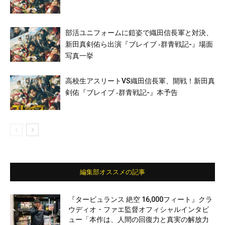
部活ユニフォームに鎧姿で織田信長軍と対決、
新田真剣佑ら出演『ブレイブ ‐群青戦記-』場面
写真一挙
高校生アスリートVS織田信長軍、開戦！新田真
剣佑『ブレイブ ‐群青戦記-』本予告
編集部オススメの記事
『タービュランス 絶空 16,000フィート』クラ
ウディオ・ファエ監督オフィシャルインタビ
ュー「本作は、人間の回復力と真実の解放力