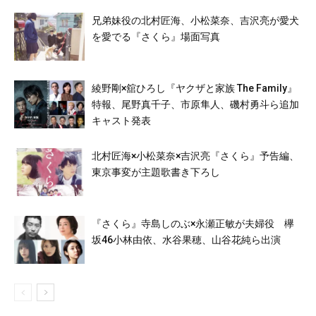
兄弟妹役の北村匠海、小松菜奈、吉沢亮が愛犬
を愛でる『さくら』場面写真
綾野剛×舘ひろし『ヤクザと家族 The Family』
特報、尾野真千子、市原隼人、磯村勇斗ら追加
キャスト発表
北村匠海×小松菜奈×吉沢亮『さくら』予告編、
東京事変が主題歌書き下ろし
『さくら』寺島しのぶ×永瀬正敏が夫婦役 欅
坂46小林由依、水谷果穂、山谷花純ら出演