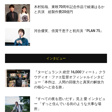
木村拓哉、東映70周年記念作品で綾瀬はるか
と共演 総製作費20億円
河合優実、倍賞千恵子と初共演『PLAN 75』
インタビュー
『タービュランス 絶空 16,000フィート』クラ
ウディオ・ファエ監督オフィシャルインタビ
ュー「本作は、人間の回復力と真実の解放力
の核心へと迫る旅」
『すべての夜を思いだす』見上 愛 インタビュ
ー 「ずっと住んでいる街のような大事な場
所」