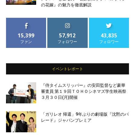
の花嫁』の魅力を徹底解説
15,399
57,912
43,835
ファン
フォロワー
フォロワー
イベントレポート
『侍タイムスリッパー』の安田監督など豪華
審査員 第１９回ＴＯＨＯシネマズ学生映画祭
３月３０日(月)開催
「ガリレオ 帰還」9年ぶりの劇場版『沈黙のパ
レード』ジャパンプレミア