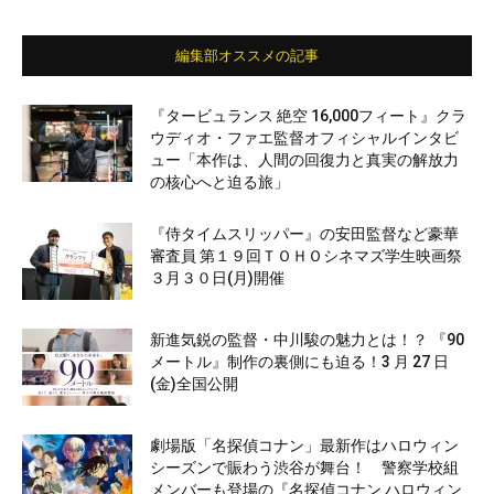
編集部オススメの記事
『タービュランス 絶空 16,000フィート』クラ
ウディオ・ファエ監督オフィシャルインタビ
ュー「本作は、人間の回復力と真実の解放力
の核心へと迫る旅」
『侍タイムスリッパー』の安田監督など豪華
審査員 第１９回ＴＯＨＯシネマズ学生映画祭
３月３０日(月)開催
新進気鋭の監督・中川駿の魅力とは！？ 『90
メートル』制作の裏側にも迫る！3 月 27 日
(金)全国公開
劇場版「名探偵コナン」最新作はハロウィン
シーズンで賑わう渋谷が舞台！ 警察学校組
メンバーも登場の『名探偵コナン ハロウィン