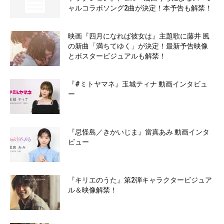
ャルコラボソング2曲が決定！本予告も解禁！
映画『四月になれば彼女は』主題歌に藤井 風
の新曲「満ちてゆく」が決定！最新予告映像
とポスタービジュアルも解禁！
『#ミトヤマネ』玉城ティナ 動画インタビュ
ー
『忌怪島／きかいじま』當真あみ 動画インタ
ビュー
『キリエのうた』第2弾キャラクタービジュア
ル＆映像解禁！