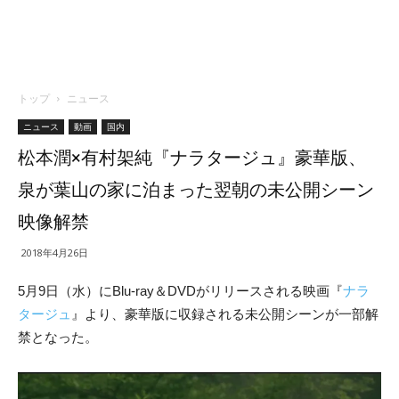
トップ
ニュース
ニュース
動画
国内
松本潤×有村架純『ナラタージュ』豪華版、
泉が葉山の家に泊まった翌朝の未公開シーン
映像解禁
2018年4月26日
5月9日（水）にBlu-ray＆DVDがリリースされる映画『
ナラ
タージュ
』より、豪華版に収録される未公開シーンが一部解
禁となった。