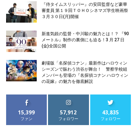
『侍タイムスリッパー』の安田監督など豪華
審査員 第１９回ＴＯＨＯシネマズ学生映画祭
３月３０日(月)開催
新進気鋭の監督・中川駿の魅力とは！？ 『90
メートル』制作の裏側にも迫る！3 月 27 日
(金)全国公開
劇場版「名探偵コナン」最新作はハロウィン
シーズンで賑わう渋谷が舞台！ 警察学校組
メンバーも登場の『名探偵コナン ハロウィン
の花嫁』の魅力を徹底解説
15,399
57,912
43,835
ファン
フォロワー
フォロワー