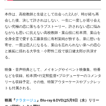
本作は、高校教師と生徒として出会った2人が、時が経ち再
会した後、決して許されはしない、一生に一度しか巡り会え
ない究極の恋に落ちるラブストーリー。許されない恋に悩み
ながらも思いに抗えない高校教師・葉山役に松本潤、葉山を
全身全霊で愛する工藤泉役に有村架純が扮する。泉に想いを
寄せ、一度は恋人になるも、葉山を忘れられない泉への恋心
と嫉妬に揺れる大学生・小野怜二役で坂口健太郎が共演す
る。
映像・音声特典として、メイキングやイベント映像集、特番
などを収録。松本潤×行定勲監督×プロデューサーのコメンタ
リーも収録予定。その他、特製アウターケースやブックレッ
トも付属される。
映画『
ナラタージュ
』Blu-ray＆DVDは5月9日（水）リリー