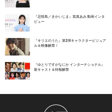
『忌怪島／きかいじま』當真あみ 動画インタ
ビュー
『キリエのうた』第2弾キャラクタービジュア
ル＆映像解禁！
『ゆとりですがなにか インターナショナル』
新キャスト＆特報解禁