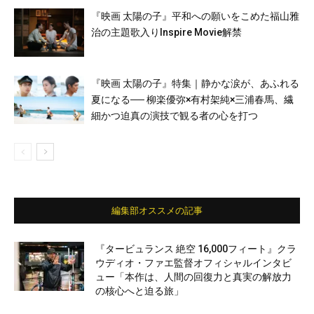
『映画 太陽の子』平和への願いをこめた福山雅
治の主題歌入りInspire Movie解禁
『映画 太陽の子』特集｜静かな涙が、あふれる
夏になる── 柳楽優弥×有村架純×三浦春馬、繊
細かつ迫真の演技で観る者の心を打つ
編集部オススメの記事
『タービュランス 絶空 16,000フィート』クラ
ウディオ・ファエ監督オフィシャルインタビ
ュー「本作は、人間の回復力と真実の解放力
の核心へと迫る旅」