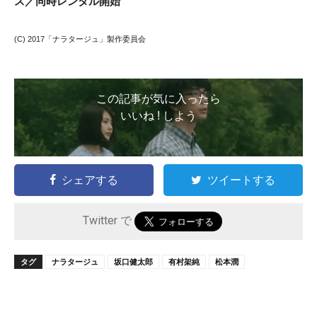
ス／同時レンタル開始
(C) 2017「ナラタージュ」製作委員会
この記事が気に入ったら
いいね ! しよう
シェアする
ツイートする
Twitter で
タグ
ナラタージュ
坂口健太郎
有村架純
松本潤