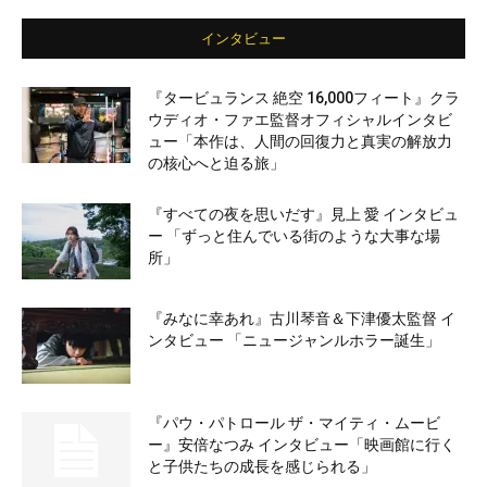
インタビュー
『タービュランス 絶空 16,000フィート』クラ
ウディオ・ファエ監督オフィシャルインタビ
ュー「本作は、人間の回復力と真実の解放力
の核心へと迫る旅」
『すべての夜を思いだす』見上 愛 インタビュ
ー 「ずっと住んでいる街のような大事な場
所」
『みなに幸あれ』古川琴音＆下津優太監督 イ
ンタビュー 「ニュージャンルホラー誕生」
『パウ・パトロール ザ・マイティ・ムービ
ー』安倍なつみ インタビュー「映画館に行く
と子供たちの成長を感じられる」