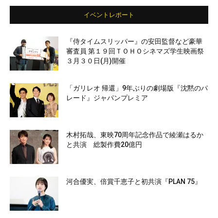
イベントレポート
『侍タイムスリッパー』の安田監督など豪華
審査員 第１９回ＴＯＨＯシネマズ学生映画祭
３月３０日(月)開催
「ガリレオ 帰還」9年ぶりの劇場版『沈黙のパ
レード』ジャパンプレミア
木村拓哉、東映70周年記念作品で綾瀬はるか
と共演 総製作費20億円
河合優実、倍賞千恵子と初共演『PLAN 75』