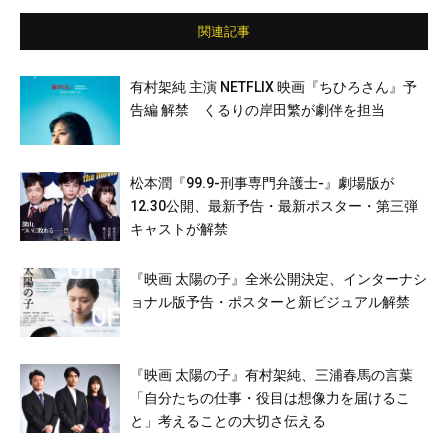
関連記事
有村架純 主演 NETFLIX 映画『ちひろさん』予
告編 解禁 くるりの岸田繁が劇伴を担当
松本潤『99.9-刑事専門弁護士-』劇場版が
12.30公開、最新予告・最新ポスター・第三弾
キャストが解禁
『映画 太陽の子』全米公開決定、インターナシ
ョナル版予告・ポスターと新ビジュアル解禁
『映画 太陽の子』有村架純、三浦春馬の言葉
「自分たちの仕事・役目は想像力を届けるこ
と」考えることの大切さ伝える