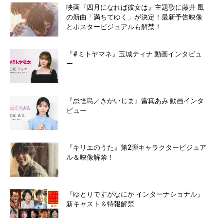
映画『四月になれば彼女は』主題歌に藤井 風
の新曲「満ちてゆく」が決定！最新予告映像
とポスタービジュアルも解禁！
『#ミトヤマネ』玉城ティナ 動画インタビュ
ー
『忌怪島／きかいじま』當真あみ 動画インタ
ビュー
『キリエのうた』第2弾キャラクタービジュア
ル＆映像解禁！
『ゆとりですがなにか インターナショナル』
新キャスト＆特報解禁