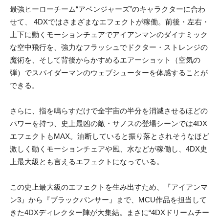
最強ヒーローチーム“アベンジャーズ”のキャラクターに合わ
せて、 4DXではさまざまなエフェクトが稼働。前後・左右・
上下に動くモーションチェアでアイアンマンのダイナミック
な空中飛行を、強力なフラッシュでドクター・ストレンジの
魔術を、そして背後からかすめるエアーショット（空気の
弾）でスパイダーマンのウェブシューターを体感することが
できる。
さらに、指を鳴らすだけで全宇宙の半分を消滅させるほどの
パワーを持つ、史上最凶の敵・サノスの登場シーンでは4DX
エフェクトもMAX。油断していると振り落とされそうなほど
激しく動くモーションチェアや風、水などが稼働し、4DX史
上最大級とも言えるエフェクトになっている。
この史上最大級のエフェクトを生み出すため、『アイアンマ
ン3』から『ブラックパンサー』まで、MCU作品を担当して
きた4DXディレクター陣が大集結。
まさに“4DXドリームチー