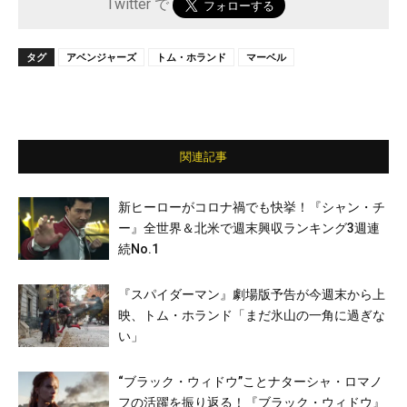
Twitter で
タグ
アベンジャーズ
トム・ホランド
マーベル
関連記事
新ヒーローがコロナ禍でも快挙！『シャン・チ
ー』全世界＆北米で週末興収ランキング3週連
続No.1
『スパイダーマン』劇場版予告が今週末から上
映、トム・ホランド「まだ氷山の一角に過ぎな
い」
“ブラック・ウィドウ”ことナターシャ・ロマノ
フの活躍を振り返る！『ブラック・ウィドウ』