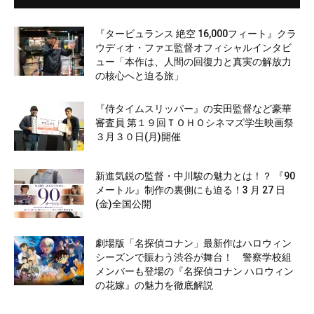
『タービュランス 絶空 16,000フィート』クラ
ウディオ・ファエ監督オフィシャルインタビ
ュー「本作は、人間の回復力と真実の解放力
の核心へと迫る旅」
『侍タイムスリッパー』の安田監督など豪華
審査員 第１９回ＴＯＨＯシネマズ学生映画祭
３月３０日(月)開催
新進気鋭の監督・中川駿の魅力とは！？ 『90
メートル』制作の裏側にも迫る！3 月 27 日
(金)全国公開
劇場版「名探偵コナン」最新作はハロウィン
シーズンで賑わう渋谷が舞台！ 警察学校組
メンバーも登場の『名探偵コナン ハロウィン
の花嫁』の魅力を徹底解説