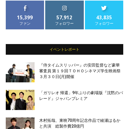
15,399
57,912
43,835
ファン
フォロワー
フォロワー
イベントレポート
『侍タイムスリッパー』の安田監督など豪華
審査員 第１９回ＴＯＨＯシネマズ学生映画祭
３月３０日(月)開催
「ガリレオ 帰還」9年ぶりの劇場版『沈黙のパ
レード』ジャパンプレミア
木村拓哉、東映70周年記念作品で綾瀬はるか
と共演 総製作費20億円