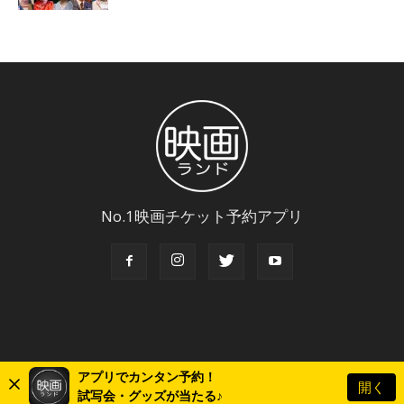
No.1映画チケット予約アプリ
アプリでカンタン予約！
開く
© Copyright 2018 Eigaland, inc. All Rights Reserved.
試写会・グッズが当たる♪