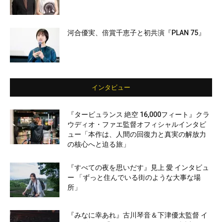
河合優実、倍賞千恵子と初共演『PLAN 75』
インタビュー
『タービュランス 絶空 16,000フィート』クラ
ウディオ・ファエ監督オフィシャルインタビ
ュー「本作は、人間の回復力と真実の解放力
の核心へと迫る旅」
『すべての夜を思いだす』見上 愛 インタビュ
ー 「ずっと住んでいる街のような大事な場
所」
『みなに幸あれ』古川琴音＆下津優太監督 イ