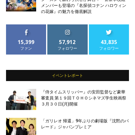
メンバーも登場の『名探偵コナン ハロウィン
の花嫁』の魅力を徹底解説
15,399
57,912
43,835
ファン
フォロワー
フォロワー
イベントレポート
『侍タイムスリッパー』の安田監督など豪華
審査員 第１９回ＴＯＨＯシネマズ学生映画祭
３月３０日(月)開催
「ガリレオ 帰還」9年ぶりの劇場版『沈黙のパ
レード』ジャパンプレミア