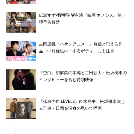
広瀬すず×櫻井翔 W主演『映画 ネメシス』第一
弾予告解禁
吉岡里帆『ハケンアニメ！』奇跡と思える作
品、中村倫也の「ずるボディ」にも注目
『空白』初解禁の本編と古田新太・松坂桃李の
インタビューを含む特別映像
『孤狼の血 LEVEL2』鈴木亮平、松坂桃李演じ
る刑事・日岡を渾身の思いで描画