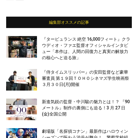
編集部オススメの記事
『タービュランス 絶空 16,000フィート』クラ
ウディオ・ファエ監督オフィシャルインタビ
ュー「本作は、人間の回復力と真実の解放力
の核心へと迫る旅」
『侍タイムスリッパー』の安田監督など豪華
審査員 第１９回ＴＯＨＯシネマズ学生映画祭
３月３０日(月)開催
新進気鋭の監督・中川駿の魅力とは！？ 『90
メートル』制作の裏側にも迫る！3 月 27 日
(金)全国公開
劇場版「名探偵コナン」最新作はハロウィン
シーズンで賑わう渋谷が舞台！ 警察学校組