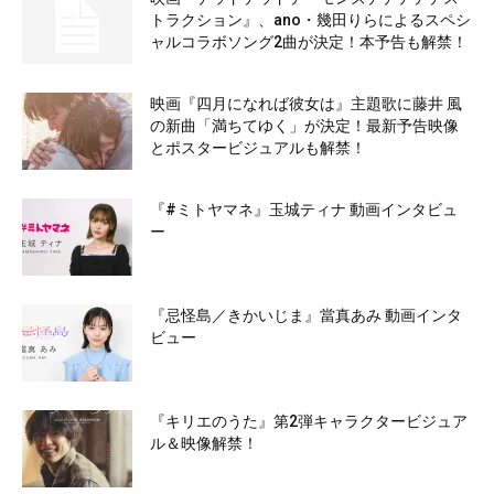
トラクション』、ano・幾田りらによるスペシ
ャルコラボソング2曲が決定！本予告も解禁！
映画『四月になれば彼女は』主題歌に藤井 風
の新曲「満ちてゆく」が決定！最新予告映像
とポスタービジュアルも解禁！
『#ミトヤマネ』玉城ティナ 動画インタビュ
ー
『忌怪島／きかいじま』當真あみ 動画インタ
ビュー
『キリエのうた』第2弾キャラクタービジュア
ル＆映像解禁！