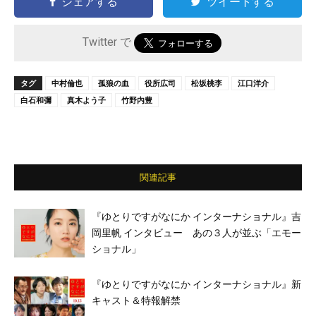
シェアする
ツイートする
Twitter で
タグ
中村倫也
孤狼の血
役所広司
松坂桃李
江口洋介
白石和彌
真木よう子
竹野内豊
関連記事
『ゆとりですがなにか インターナショナル』吉
岡里帆 インタビュー あの３人が並ぶ「エモー
ショナル」
『ゆとりですがなにか インターナショナル』新
キャスト＆特報解禁