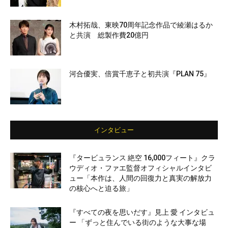
木村拓哉、東映70周年記念作品で綾瀬はるか
と共演 総製作費20億円
河合優実、倍賞千恵子と初共演『PLAN 75』
インタビュー
『タービュランス 絶空 16,000フィート』クラ
ウディオ・ファエ監督オフィシャルインタビ
ュー「本作は、人間の回復力と真実の解放力
の核心へと迫る旅」
『すべての夜を思いだす』見上 愛 インタビュ
ー 「ずっと住んでいる街のような大事な場