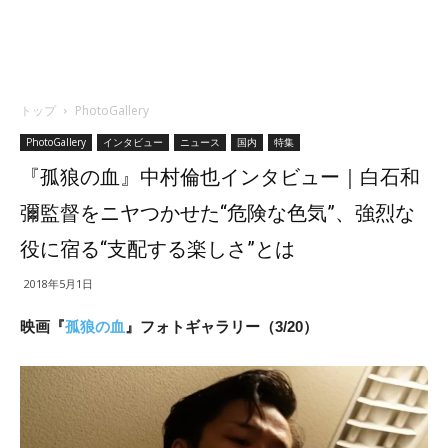
トップ
PhotoGallery
PhotoGallery
インタビュー
ニュース
国内
特集
『孤狼の血』中村倫也インタビュー｜白石和
彌監督をニヤつかせた“危険な色気”、強烈な
役に宿る“支配する楽しさ”とは
2018年5月1日
映画『
孤狼の血
』フォトギャラリー（3/20）