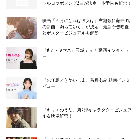
ャルコラボソング2曲が決定！本予告も解禁！
映画『四月になれば彼女は』主題歌に藤井 風
の新曲「満ちてゆく」が決定！最新予告映像
とポスタービジュアルも解禁！
『#ミトヤマネ』玉城ティナ 動画インタビュ
ー
『忌怪島／きかいじま』當真あみ 動画インタ
ビュー
『キリエのうた』第2弾キャラクタービジュア
ル＆映像解禁！