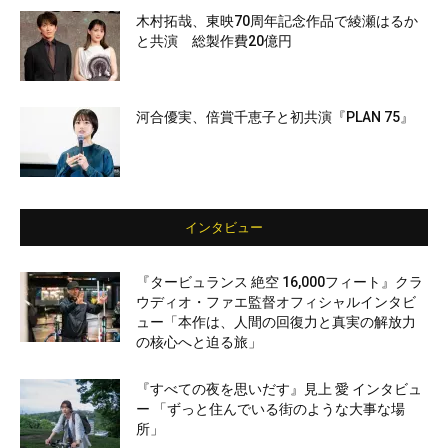
木村拓哉、東映70周年記念作品で綾瀬はるか
と共演 総製作費20億円
河合優実、倍賞千恵子と初共演『PLAN 75』
インタビュー
『タービュランス 絶空 16,000フィート』クラ
ウディオ・ファエ監督オフィシャルインタビ
ュー「本作は、人間の回復力と真実の解放力
の核心へと迫る旅」
『すべての夜を思いだす』見上 愛 インタビュ
ー 「ずっと住んでいる街のような大事な場
所」