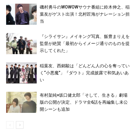
磯村勇斗のWOWOWサウナ番組に鈴木伸之、稲
葉友がゲスト出演！北村匠海がナレーション担
当
『シライサン』メイキング写真、飯豊まりえを
監督が絶賛「最初からイメージ通りのものを提
示してくれた」
稲葉友、西銘駿は「どんどん人の心を奪ってい
く“小悪魔”」『ダウト』完成披露で和気あいあ
い
有村架純×坂口健太郎「そして、生きる」劇場
版の公開が決定、ドラマ全6話を再編集し未公
開シーンも追加