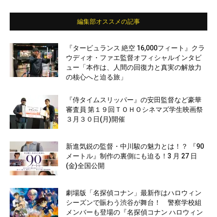
編集部オススメの記事
『タービュランス 絶空 16,000フィート』クラ
ウディオ・ファエ監督オフィシャルインタビ
ュー「本作は、人間の回復力と真実の解放力
の核心へと迫る旅」
『侍タイムスリッパー』の安田監督など豪華
審査員 第１９回ＴＯＨＯシネマズ学生映画祭
３月３０日(月)開催
新進気鋭の監督・中川駿の魅力とは！？ 『90
メートル』制作の裏側にも迫る！3 月 27 日
(金)全国公開
劇場版「名探偵コナン」最新作はハロウィン
シーズンで賑わう渋谷が舞台！ 警察学校組
メンバーも登場の『名探偵コナン ハロウィン