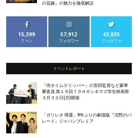
の花嫁』の魅力を徹底解説
15,399
57,912
43,835
ファン
フォロワー
フォロワー
イベントレポート
『侍タイムスリッパー』の安田監督など豪華
審査員 第１９回ＴＯＨＯシネマズ学生映画祭
３月３０日(月)開催
「ガリレオ 帰還」9年ぶりの劇場版『沈黙のパ
レード』ジャパンプレミア