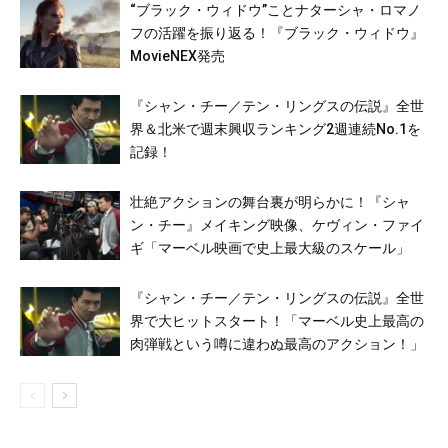
“ブラック・ウィドウ”ことナターシャ・ロマノ
フの活躍を振り返る！『ブラック・ウィドウ』
MovieNEX発売
『シャン・チー／テン・リングスの伝説』全世
界＆北米で週末興収ランキング2週連続No.1を
記録！
壮絶アクションの舞台裏が明らかに！『シャ
ン・チー』メイキング映像、ケヴィン・ファイ
ギ「マーベル映画で史上最大級のスケール」
『シャン・チー／テン・リングスの伝説』全世
界で大ヒットスタート！「マーベル史上最高の
肉弾戦という噂に違わぬ最高のアクション！」