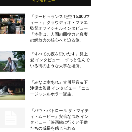
インタビュー
『タービュランス 絶空 16,000フ
ィート』クラウディオ・ファエ
監督オフィシャルインタビュー
「本作は、人間の回復力と真実
の解放力の核心へと迫る旅」
『すべての夜を思いだす』見上
愛 インタビュー 「ずっと住んで
いる街のような大事な場所」
『みなに幸あれ』古川琴音＆下
津優太監督 インタビュー 「ニュ
ージャンルホラー誕生」
『パウ・パトロール ザ・マイテ
ィ・ムービー』安倍なつみ イン
タビュー「映画館に行くと子供
たちの成長を感じられる」