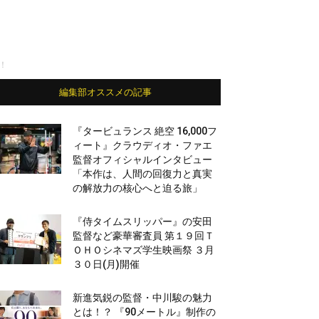
！
編集部オススメの記事
『タービュランス 絶空 16,000フ
ィート』クラウディオ・ファエ
監督オフィシャルインタビュー
「本作は、人間の回復力と真実
の解放力の核心へと迫る旅」
『侍タイムスリッパー』の安田
監督など豪華審査員 第１９回Ｔ
ＯＨＯシネマズ学生映画祭 ３月
３０日(月)開催
新進気鋭の監督・中川駿の魅力
とは！？ 『90メートル』制作の