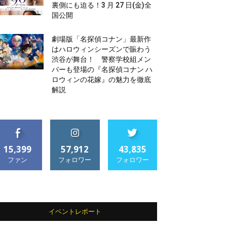
裏側にも迫る！3 月 27 日(金)全
国公開
劇場版「名探偵コナン」最新作
はハロウィンシーズンで賑わう
渋谷が舞台！ 警察学校組メン
バーも登場の『名探偵コナン ハ
ロウィンの花嫁』の魅力を徹底
解説
15,399
57,912
43,835
ファン
フォロワー
フォロワー
イベントレポート