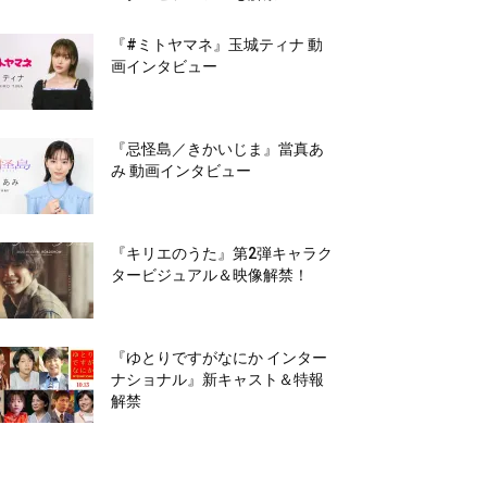
『#ミトヤマネ』玉城ティナ 動
画インタビュー
『忌怪島／きかいじま』當真あ
み 動画インタビュー
『キリエのうた』第2弾キャラク
タービジュアル＆映像解禁！
『ゆとりですがなにか インター
ナショナル』新キャスト＆特報
解禁