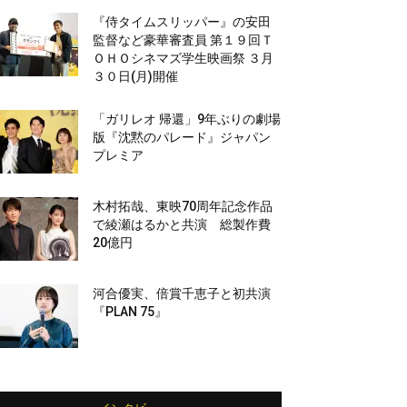
『侍タイムスリッパー』の安田
監督など豪華審査員 第１９回Ｔ
ＯＨＯシネマズ学生映画祭 ３月
３０日(月)開催
「ガリレオ 帰還」9年ぶりの劇場
版『沈黙のパレード』ジャパン
プレミア
木村拓哉、東映70周年記念作品
で綾瀬はるかと共演 総製作費
20億円
河合優実、倍賞千恵子と初共演
『PLAN 75』