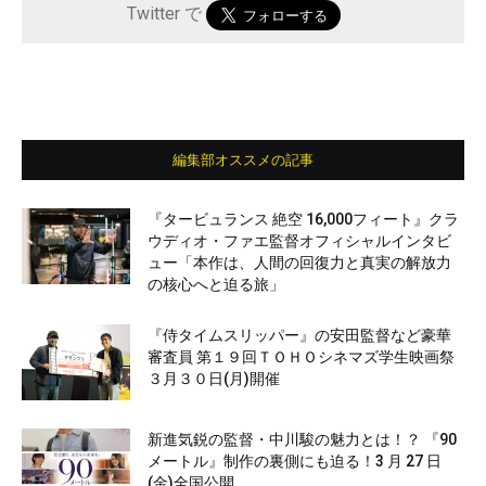
Twitter で
編集部オススメの記事
『タービュランス 絶空 16,000フィート』クラ
ウディオ・ファエ監督オフィシャルインタビ
ュー「本作は、人間の回復力と真実の解放力
の核心へと迫る旅」
『侍タイムスリッパー』の安田監督など豪華
審査員 第１９回ＴＯＨＯシネマズ学生映画祭
３月３０日(月)開催
新進気鋭の監督・中川駿の魅力とは！？ 『90
メートル』制作の裏側にも迫る！3 月 27 日
(金)全国公開