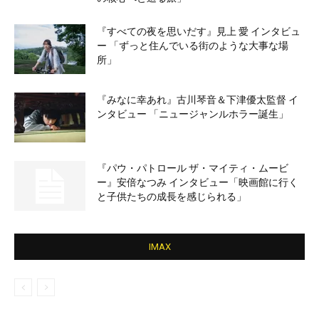
『すべての夜を思いだす』見上 愛 インタビュ
ー 「ずっと住んでいる街のような大事な場
所」
『みなに幸あれ』古川琴音＆下津優太監督 イ
ンタビュー 「ニュージャンルホラー誕生」
『パウ・パトロール ザ・マイティ・ムービ
ー』安倍なつみ インタビュー「映画館に行く
と子供たちの成長を感じられる」
IMAX