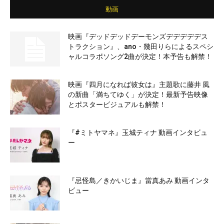
動画
映画『デッドデッドデーモンズデデデデデス
トラクション』、ano・幾田りらによるスペシ
ャルコラボソング2曲が決定！本予告も解禁！
映画『四月になれば彼女は』主題歌に藤井 風
の新曲「満ちてゆく」が決定！最新予告映像
とポスタービジュアルも解禁！
『#ミトヤマネ』玉城ティナ 動画インタビュ
ー
『忌怪島／きかいじま』當真あみ 動画インタ
ビュー