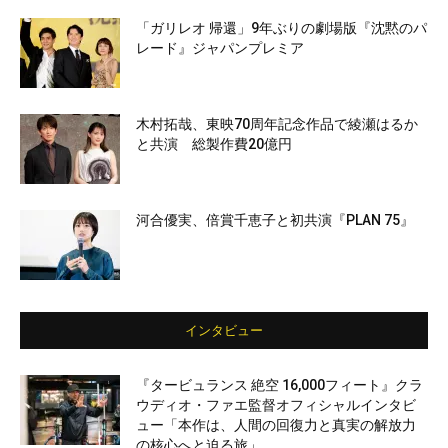
「ガリレオ 帰還」9年ぶりの劇場版『沈黙のパ
レード』ジャパンプレミア
木村拓哉、東映70周年記念作品で綾瀬はるか
と共演 総製作費20億円
河合優実、倍賞千恵子と初共演『PLAN 75』
インタビュー
『タービュランス 絶空 16,000フィート』クラ
ウディオ・ファエ監督オフィシャルインタビ
ュー「本作は、人間の回復力と真実の解放力
の核心へと迫る旅」