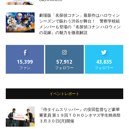
劇場版「名探偵コナン」最新作はハロウィン
シーズンで賑わう渋谷が舞台！ 警察学校組
メンバーも登場の『名探偵コナン ハロウィン
の花嫁』の魅力を徹底解説
15,399
57,912
43,835
ファン
フォロワー
フォロワー
イベントレポート
『侍タイムスリッパー』の安田監督など豪華
審査員 第１９回ＴＯＨＯシネマズ学生映画祭
３月３０日(月)開催