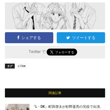
この記事が気に入ったら
いいね ! しよう
シェアする
ツイートする
Twitter で
タグ
L♡DK
関連記事
『L・DK』町田啓太が杉野遥亮の兄役で出演、