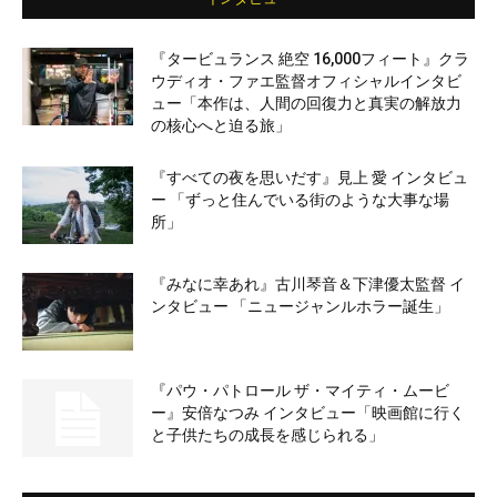
『タービュランス 絶空 16,000フィート』クラ
ウディオ・ファエ監督オフィシャルインタビ
ュー「本作は、人間の回復力と真実の解放力
の核心へと迫る旅」
『すべての夜を思いだす』見上 愛 インタビュ
ー 「ずっと住んでいる街のような大事な場
所」
『みなに幸あれ』古川琴音＆下津優太監督 イ
ンタビュー 「ニュージャンルホラー誕生」
『パウ・パトロール ザ・マイティ・ムービ
ー』安倍なつみ インタビュー「映画館に行く
と子供たちの成長を感じられる」