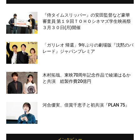
『侍タイムスリッパー』の安田監督など豪華
審査員 第１９回ＴＯＨＯシネマズ学生映画祭
３月３０日(月)開催
「ガリレオ 帰還」9年ぶりの劇場版『沈黙のパ
レード』ジャパンプレミア
木村拓哉、東映70周年記念作品で綾瀬はるか
と共演 総製作費20億円
河合優実、倍賞千恵子と初共演『PLAN 75』
インタビュー