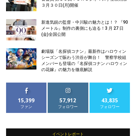
３月３０日(月)開催
新進気鋭の監督・中川駿の魅力とは！？ 『90
メートル』制作の裏側にも迫る！3 月 27 日
(金)全国公開
劇場版「名探偵コナン」最新作はハロウィン
シーズンで賑わう渋谷が舞台！ 警察学校組
メンバーも登場の『名探偵コナン ハロウィン
の花嫁』の魅力を徹底解説
15,399
57,912
43,835
ファン
フォロワー
フォロワー
イベントレポート