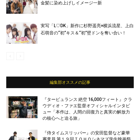
金髪に染め上げしイメージ一新
実写「L♡DK」新作に杉野遥亮×横浜流星、上白
石萌音の“初”キス＆“初”壁ドンを奪い合い！
編集部オススメの記事
『タービュランス 絶空 16,000フィート』クラ
ウディオ・ファエ監督オフィシャルインタビ
ュー「本作は、人間の回復力と真実の解放力
の核心へと迫る旅」
『侍タイムスリッパー』の安田監督など豪華
審査員 第１９回ＴＯＨＯシネマズ学生映画祭