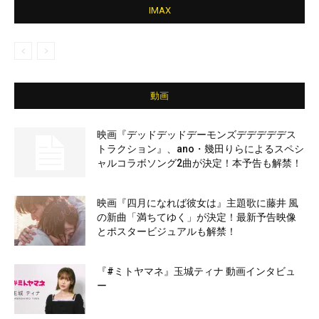
IMAX
動画
映画『デッドデッドデーモンズデデデデデス
トラクション』、ano・幾田りらによるスペシ
ャルコラボソング2曲が決定！本予告も解禁！
映画『四月になれば彼女は』主題歌に藤井 風
の新曲「満ちてゆく」が決定！最新予告映像
とポスタービジュアルも解禁！
『#ミトヤマネ』玉城ティナ 動画インタビュ
ー