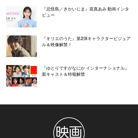
『忌怪島／きかいじま』當真あみ 動画インタ
ビュー
『キリエのうた』第2弾キャラクタービジュア
ル＆映像解禁！
『ゆとりですがなにか インターナショナル』
新キャスト＆特報解禁