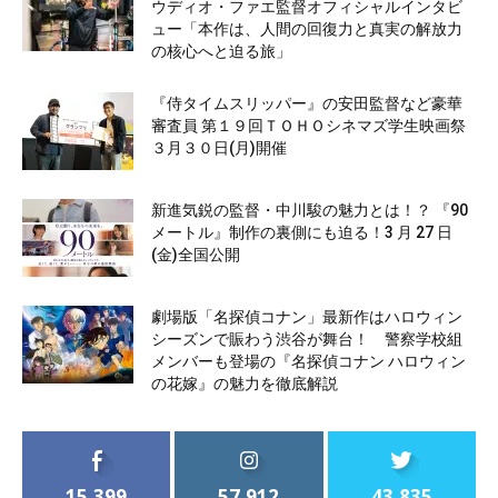
ウディオ・ファエ監督オフィシャルインタビ
ュー「本作は、人間の回復力と真実の解放力
の核心へと迫る旅」
『侍タイムスリッパー』の安田監督など豪華
審査員 第１９回ＴＯＨＯシネマズ学生映画祭
３月３０日(月)開催
新進気鋭の監督・中川駿の魅力とは！？ 『90
メートル』制作の裏側にも迫る！3 月 27 日
(金)全国公開
劇場版「名探偵コナン」最新作はハロウィン
シーズンで賑わう渋谷が舞台！ 警察学校組
メンバーも登場の『名探偵コナン ハロウィン
の花嫁』の魅力を徹底解説
15,399
57,912
43,835