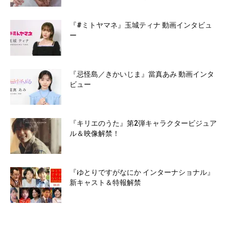
『#ミトヤマネ』玉城ティナ 動画インタビュ
ー
『忌怪島／きかいじま』當真あみ 動画インタ
ビュー
『キリエのうた』第2弾キャラクタービジュア
ル＆映像解禁！
『ゆとりですがなにか インターナショナル』
新キャスト＆特報解禁