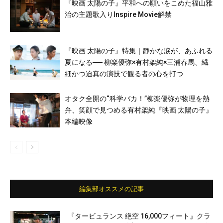
『映画 太陽の子』平和への願いをこめた福山雅
治の主題歌入りInspire Movie解禁
『映画 太陽の子』特集｜静かな涙が、あふれる
夏になる── 柳楽優弥×有村架純×三浦春馬、繊
細かつ迫真の演技で観る者の心を打つ
オタク全開の“科学バカ！”柳楽優弥が物理を熱
弁、笑顔で見つめる有村架純『映画 太陽の子』
本編映像
編集部オススメの記事
『タービュランス 絶空 16,000フィート』クラ