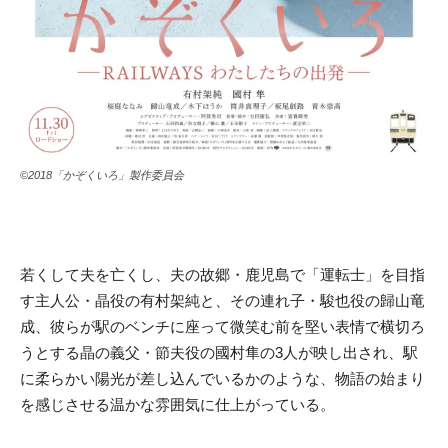
©2018「かぞくいろ」製作委員会
若くして夫を亡くし
、夫の故郷・鹿児島で「運転士」を目指
す主人公・
晶役の有村架純と、その連れ子・駿也役の歸山竜
成、彼らが駅のベ
ンチに座って微笑む前を堅い表情で横切ろ
うとする晶の義父・
節夫役の國村隼の3人が映し出され、駅
に柔らかい陽光が差し込ん
でいるかのような、物語の始まり
を感じさせる温かな雰囲気に仕上
がっている。