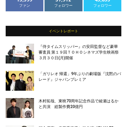
ファン
フォロワー
フォロワー
イベントレポート
『侍タイムスリッパー』の安田監督など豪華
審査員 第１９回ＴＯＨＯシネマズ学生映画祭
３月３０日(月)開催
「ガリレオ 帰還」9年ぶりの劇場版『沈黙のパ
レード』ジャパンプレミア
木村拓哉、東映70周年記念作品で綾瀬はるか
と共演 総製作費20億円