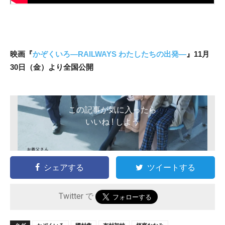
映画『
かぞくいろ―RAILWAYS わたしたちの出発―
』11月
30日（金）より全国公開
この記事が気に入ったら
いいね ! しよう
シェアする
ツイートする
Twitter で