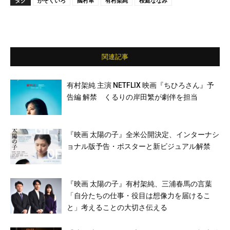
タグ
かぞくいろ
國村隼
有村架純
桜庭ななみ
関連記事
有村架純 主演 NETFLIX 映画『ちひろさん』予
告編 解禁 くるりの岸田繁が劇伴を担当
『映画 太陽の子』全米公開決定、インターナシ
ョナル版予告・ポスターと新ビジュアル解禁
『映画 太陽の子』有村架純、三浦春馬の言葉
「自分たちの仕事・役目は想像力を届けるこ
と」考えることの大切さ伝える