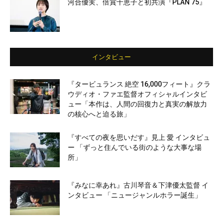
河合優実、倍賞千恵子と初共演『PLAN 75』
インタビュー
『タービュランス 絶空 16,000フィート』クラ
ウディオ・ファエ監督オフィシャルインタビ
ュー「本作は、人間の回復力と真実の解放力
の核心へと迫る旅」
『すべての夜を思いだす』見上 愛 インタビュ
ー 「ずっと住んでいる街のような大事な場
所」
『みなに幸あれ』古川琴音＆下津優太監督 イ
ンタビュー 「ニュージャンルホラー誕生」