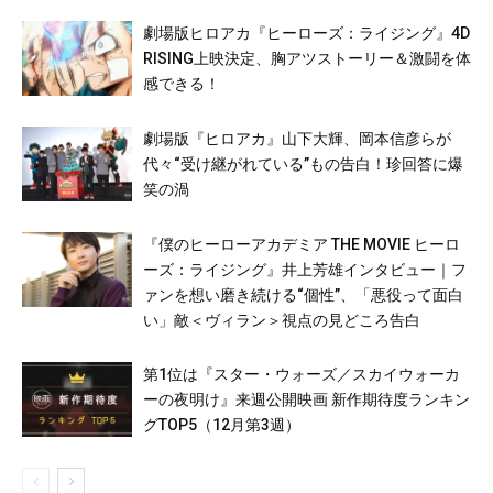
劇場版ヒロアカ『ヒーローズ：ライジング』4D
RISING上映決定、胸アツストーリー＆激闘を体
感できる！
劇場版『ヒロアカ』山下大輝、岡本信彦らが
代々“受け継がれている”もの告白！珍回答に爆
笑の渦
『僕のヒーローアカデミア THE MOVIE ヒーロ
ーズ：ライジング』井上芳雄インタビュー｜フ
ァンを想い磨き続ける“個性”、「悪役って面白
い」敵＜ヴィラン＞視点の見どころ告白
第1位は『スター・ウォーズ／スカイウォーカ
ーの夜明け』来週公開映画 新作期待度ランキン
グTOP5（12月第3週）