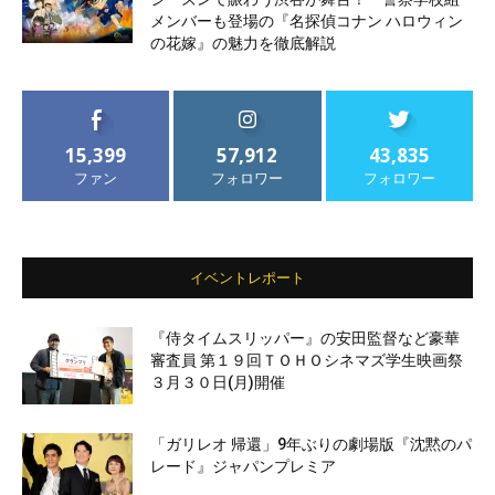
メンバーも登場の『名探偵コナン ハロウィン
の花嫁』の魅力を徹底解説
15,399
57,912
43,835
ファン
フォロワー
フォロワー
イベントレポート
『侍タイムスリッパー』の安田監督など豪華
審査員 第１９回ＴＯＨＯシネマズ学生映画祭
３月３０日(月)開催
「ガリレオ 帰還」9年ぶりの劇場版『沈黙のパ
レード』ジャパンプレミア