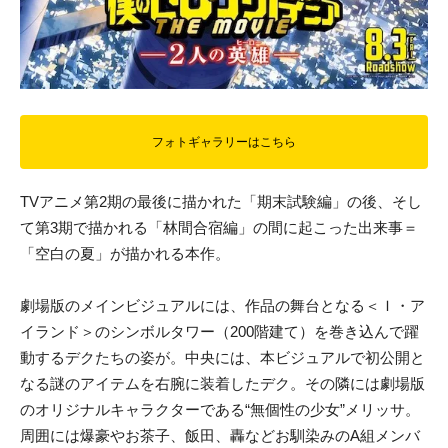
フォトギャラリーはこちら
TVアニメ第2期の最後に描かれた「期末試験編」の後、そし
て第3期で描かれる「林間合宿編」の間に起こった出来事＝
「空白の夏」が描かれる本作。
劇場版のメインビジュアルには、作品の舞台となる＜Ｉ・ア
イランド＞のシンボルタワー（200階建て）を巻き込んで躍
動するデクたちの姿が。中央には、本ビジュアルで初公開と
なる謎のアイテムを右腕に装着したデク。その隣には劇場版
のオリジナルキャラクターである“無個性の少女”メリッサ。
周囲には爆豪やお茶子、飯田、轟などお馴染みのA組メンバ