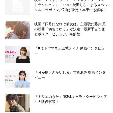
トラクション』、ano・幾田りらによるスペシ
ャルコラボソング2曲が決定！本予告も解禁！
映画『四月になれば彼女は』主題歌に藤井 風
の新曲「満ちてゆく」が決定！最新予告映像
とポスタービジュアルも解禁！
『#ミトヤマネ』玉城ティナ 動画インタビュ
ー
『忌怪島／きかいじま』當真あみ 動画インタ
ビュー
『キリエのうた』第2弾キャラクタービジュア
ル＆映像解禁！