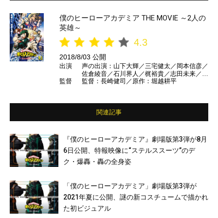
僕のヒーローアカデミア THE MOVIE ～2人の
英雄～
4.3
2018/8/03 公開
出演
声の出演：山下大輝／三宅健太／岡本信彦／
佐倉綾音／石川界人／梶裕貴／志田未来／生
監督
監督：長崎健司／原作：堀越耕平
瀬勝久 ほか
関連記事
『僕のヒーローアカデミア』劇場版第3弾が8月
6日公開、特報映像に“ステルススーツ”のデ
ク・爆轟・轟の全身姿
「僕のヒーローアカデミア」劇場版第3弾が
2021年夏に公開、謎の新コスチュームで描かれ
た初ビジュアル