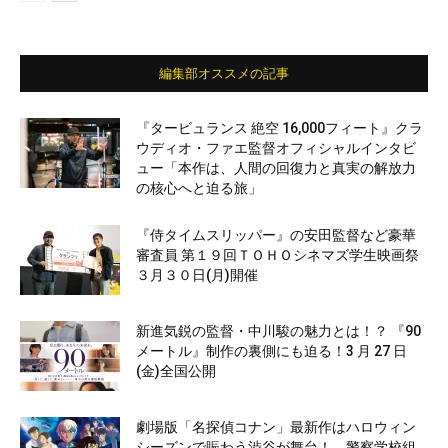
編集部オススメの記事
『タービュランス 絶空 16,000フィート』クラ
ウディオ・ファエ監督オフィシャルインタビ
ュー「本作は、人間の回復力と真実の解放力
の核心へと迫る旅」
『侍タイムスリッパー』の安田監督など豪華
審査員 第１９回ＴＯＨＯシネマズ学生映画祭
３月３０日(月)開催
新進気鋭の監督・中川駿の魅力とは！？ 『90
メートル』制作の裏側にも迫る！3 月 27 日
(金)全国公開
劇場版「名探偵コナン」最新作はハロウィン
シーズンで賑わう渋谷が舞台！ 警察学校組