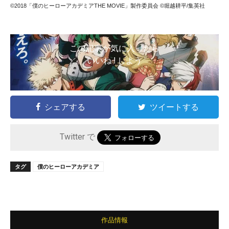
©2018「僕のヒーローアカデミアTHE MOVIE」製作委員会 ©堀越耕平/集英社
この記事が気に入ったら
いいね ! しよう
シェアする
ツイートする
Twitter で
タグ
僕のヒーローアカデミア
作品情報