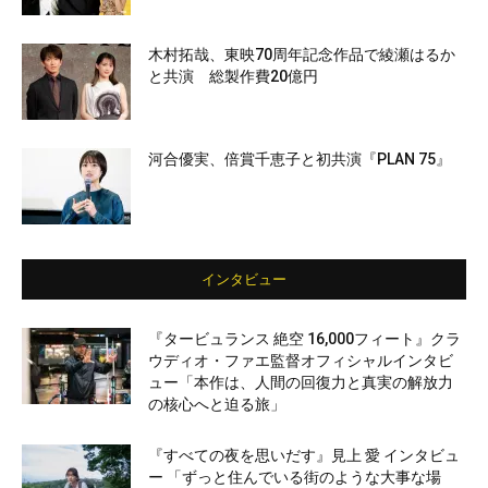
木村拓哉、東映70周年記念作品で綾瀬はるか
と共演 総製作費20億円
河合優実、倍賞千恵子と初共演『PLAN 75』
インタビュー
『タービュランス 絶空 16,000フィート』クラ
ウディオ・ファエ監督オフィシャルインタビ
ュー「本作は、人間の回復力と真実の解放力
の核心へと迫る旅」
『すべての夜を思いだす』見上 愛 インタビュ
ー 「ずっと住んでいる街のような大事な場