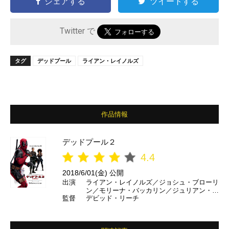
シェアする
ツイートする
Twitter で
タグ
デッドプール
ライアン・レイノルズ
作品情報
デッドプール２
4.4
2018/6/01(金) 公開
出演
ライアン・レイノルズ／ジョシュ・ブローリ
ン／モリーナ・バッカリン／ジュリアン・デ
監督
デビッド・リーチ
ニソン／ザジ・ビーツ／T・J・ミラー／ブ
リアナ・ヒルデブランド／ジャック・ケーシ
ー／忽那汐里 ほか