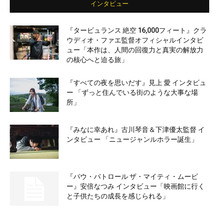
インタビュー
『タービュランス 絶空 16,000フィート』クラ
ウディオ・ファエ監督オフィシャルインタビ
ュー「本作は、人間の回復力と真実の解放力
の核心へと迫る旅」
『すべての夜を思いだす』見上 愛 インタビュ
ー 「ずっと住んでいる街のような大事な場
所」
『みなに幸あれ』古川琴音＆下津優太監督 イ
ンタビュー 「ニュージャンルホラー誕生」
『パウ・パトロール ザ・マイティ・ムービ
ー』安倍なつみ インタビュー「映画館に行く
と子供たちの成長を感じられる」