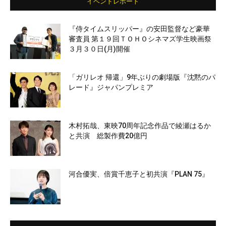
イベントレポート
『侍タイムスリッパー』の安田監督など豪華
審査員 第１９回ＴＯＨＯシネマズ学生映画祭
３月３０日(月)開催
「ガリレオ 帰還」9年ぶりの劇場版『沈黙のパ
レード』ジャパンプレミア
木村拓哉、東映70周年記念作品で綾瀬はるか
と共演 総製作費20億円
河合優実、倍賞千恵子と初共演『PLAN 75』