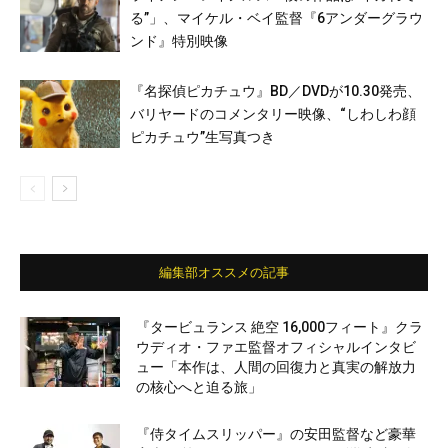
る”」、マイケル・ベイ監督『6アンダーグラウ
ンド』特別映像
『名探偵ピカチュウ』BD／DVDが10.30発売、
バリヤードのコメンタリー映像、“しわしわ顔
ピカチュウ”生写真つき
編集部オススメの記事
『タービュランス 絶空 16,000フィート』クラ
ウディオ・ファエ監督オフィシャルインタビ
ュー「本作は、人間の回復力と真実の解放力
の核心へと迫る旅」
『侍タイムスリッパー』の安田監督など豪華