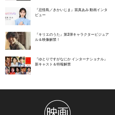
『忌怪島／きかいじま』當真あみ 動画インタ
ビュー
『キリエのうた』第2弾キャラクタービジュア
ル＆映像解禁！
『ゆとりですがなにか インターナショナル』
新キャスト＆特報解禁