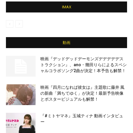
IMAX
動画
映画『デッドデッドデーモンズデデデデデス
トラクション』、ano・幾田りらによるスペシ
ャルコラボソング2曲が決定！本予告も解禁！
映画『四月になれば彼女は』主題歌に藤井 風
の新曲「満ちてゆく」が決定！最新予告映像
とポスタービジュアルも解禁！
『#ミトヤマネ』玉城ティナ 動画インタビュ
ー