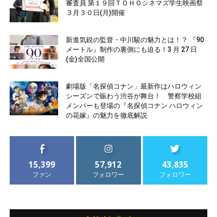
審査員 第１９回ＴＯＨＯシネマズ学生映画祭
３月３０日(月)開催
新進気鋭の監督・中川駿の魅力とは！？ 『90
メートル』制作の裏側にも迫る！3 月 27 日
(金)全国公開
劇場版「名探偵コナン」最新作はハロウィン
シーズンで賑わう渋谷が舞台！ 警察学校組
メンバーも登場の『名探偵コナン ハロウィン
の花嫁』の魅力を徹底解説
15,399
57,912
43,835
ファン
フォロワー
フォロワー