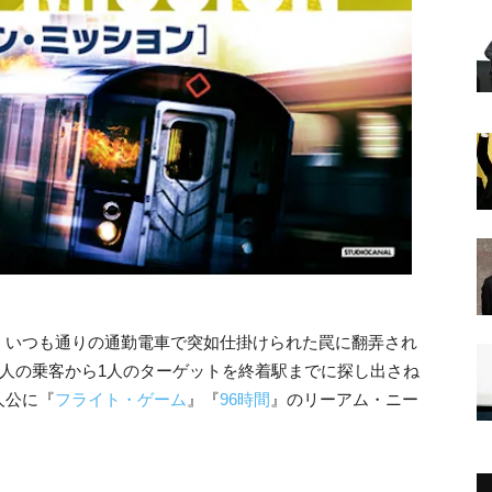
、いつも通りの通勤電車で突如仕掛けられた罠に翻弄され
0人の乗客から1人のターゲットを終着駅までに探し出さね
人公に
『
フライト・ゲーム
』『
96時間
』のリーアム・ニー