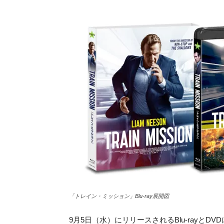
「トレイン・ミッション」Blu-ray展開図
9月5日（水）にリリースされるBlu-rayとDV