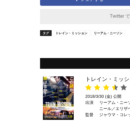
Twitter 
タグ
トレイン・ミッション
リーアム・ニーソン
トレイン・ミッシ
2018/3/30 (金) 公開
出演
リーアム・ニー
ニール／エリザ
監督
ビュー ほか
ジャウマ・コレ