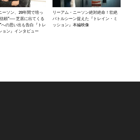
ニーソン、20年間で培っ
リーアム・ニーソン絶対絶命！壮絶
信頼”── 芝居に出てくる
バトルシーン捉えた『トレイン・ミ
車”への思い出も告白『トレ
ッション』本編映像
ション』インタビュー
リ