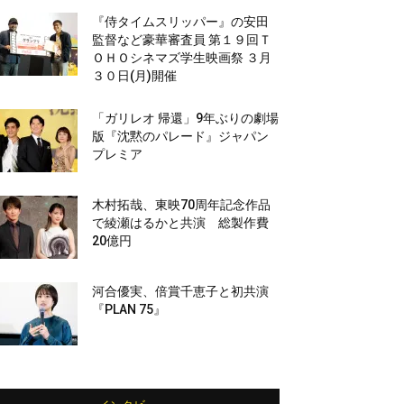
『侍タイムスリッパー』の安田
監督など豪華審査員 第１９回Ｔ
ＯＨＯシネマズ学生映画祭 ３月
３０日(月)開催
「ガリレオ 帰還」9年ぶりの劇場
版『沈黙のパレード』ジャパン
プレミア
木村拓哉、東映70周年記念作品
で綾瀬はるかと共演 総製作費
20億円
河合優実、倍賞千恵子と初共演
『PLAN 75』