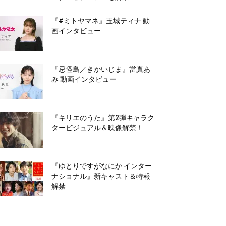
『#ミトヤマネ』玉城ティナ 動
画インタビュー
『忌怪島／きかいじま』當真あ
み 動画インタビュー
『キリエのうた』第2弾キャラク
タービジュアル＆映像解禁！
『ゆとりですがなにか インター
ナショナル』新キャスト＆特報
解禁