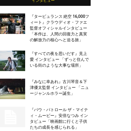
インタビュー
『タービュランス 絶空 16,000フ
ィート』クラウディオ・ファエ
監督オフィシャルインタビュー
「本作は、人間の回復力と真実
の解放力の核心へと迫る旅」
『すべての夜を思いだす』見上
愛 インタビュー 「ずっと住んで
いる街のような大事な場所」
『みなに幸あれ』古川琴音＆下
津優太監督 インタビュー 「ニュ
ージャンルホラー誕生」
『パウ・パトロール ザ・マイテ
ィ・ムービー』安倍なつみ イン
タビュー「映画館に行くと子供
たちの成長を感じられる」