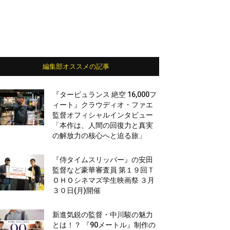
編集部オススメの記事
『タービュランス 絶空 16,000フ
ィート』クラウディオ・ファエ
監督オフィシャルインタビュー
「本作は、人間の回復力と真実
の解放力の核心へと迫る旅」
『侍タイムスリッパー』の安田
監督など豪華審査員 第１９回Ｔ
ＯＨＯシネマズ学生映画祭 ３月
３０日(月)開催
新進気鋭の監督・中川駿の魅力
とは！？ 『90メートル』制作の