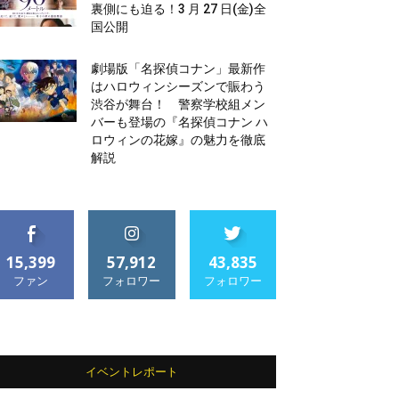
裏側にも迫る！3 月 27 日(金)全
国公開
劇場版「名探偵コナン」最新作
はハロウィンシーズンで賑わう
渋谷が舞台！ 警察学校組メン
バーも登場の『名探偵コナン ハ
ロウィンの花嫁』の魅力を徹底
解説
15,399
57,912
43,835
ファン
フォロワー
フォロワー
イベントレポート