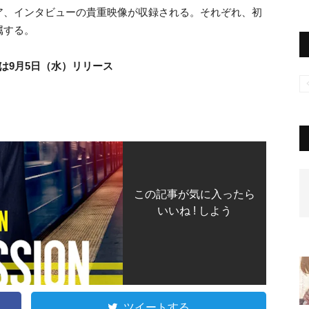
ア、
インタビューの貴重映像が収録される。それぞれ、
初
属する。
DVDは9月5日（水）リリース
この記事が気に入ったら
いいね ! しよう
ツイートする