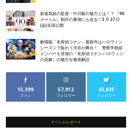
新進気鋭の監督・中川駿の魅力とは！？ 『90
メートル』制作の裏側にも迫る！3 月 27 日
(金)全国公開
劇場版「名探偵コナン」最新作はハロウィン
シーズンで賑わう渋谷が舞台！ 警察学校組
メンバーも登場の『名探偵コナン ハロウィン
の花嫁』の魅力を徹底解説
15,399
57,912
43,835
ファン
フォロワー
フォロワー
イベントレポート