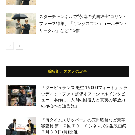
スターチャンネルで“永遠の英国紳士”コリン・
ファース特集、『キングスマン：ゴールデン・
サークル』など全5作
編集部オススメの記事
『タービュランス 絶空 16,000フィート』クラ
ウディオ・ファエ監督オフィシャルインタビ
ュー「本作は、人間の回復力と真実の解放力
の核心へと迫る旅」
『侍タイムスリッパー』の安田監督など豪華
審査員 第１９回ＴＯＨＯシネマズ学生映画祭
３月３０日(月)開催