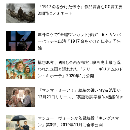
アンディ・ガルシア／シェール ほか
『1917 命をかけた伝令』作品賞含むGG賞主要
3部門にノミネート
屋外ロケで“全編ワンカット撮影”、B・カンバ
ーバッチら出演『1917 命をかけた伝令』予告
編
構想30年、9回も企画が頓挫…映画史上最も呪
われた企画と謳われた『テリー・ギリアムのド
ン・キホーテ』2020年1月公開
『マンマ・ミーア！』続編のBlu-ray＆DVDが
12月21日リリース、“英語歌詞字幕”の機能付き
マシュー・ヴォーンが監督続投『キングスマ
ン』第3弾、2019年11月に全米公開