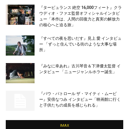
『タービュランス 絶空 16,000フィート』クラ
ウディオ・ファエ監督オフィシャルインタビ
ュー「本作は、人間の回復力と真実の解放力
の核心へと迫る旅」
『すべての夜を思いだす』見上 愛 インタビュ
ー 「ずっと住んでいる街のような大事な場
所」
『みなに幸あれ』古川琴音＆下津優太監督 イ
ンタビュー 「ニュージャンルホラー誕生」
『パウ・パトロール ザ・マイティ・ムービ
ー』安倍なつみ インタビュー「映画館に行く
と子供たちの成長を感じられる」
IMAX