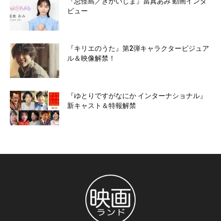
『忌怪島／きかいじま』當真あみ 動画インタ
ビュー
『キリエのうた』第2弾キャラクタービジュア
ル＆映像解禁！
『ゆとりですがなにか インターナショナル』
新キャスト＆特報解禁