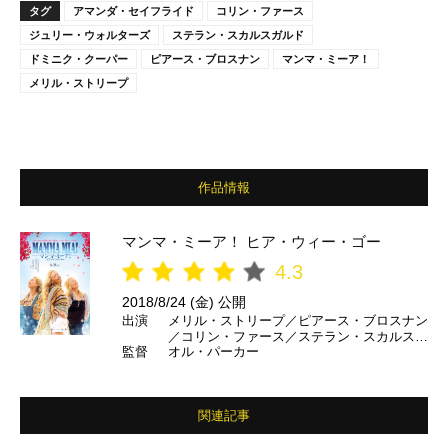
タグ
アマンダ・セイフライド
コリン・ファース
ジュリー・ウォルターズ
ステラン・スカルスガルド
ドミニク・クーパー
ピアース・ブロスナン
マンマ・ミーア！
メリル・ストリープ
作品情報
マンマ・ミーア！ ヒア・ウィー・ゴー
4.3
2018/8/24 (金) 公開
出演
メリル・ストリープ／ピアース・ブロスナン
／コリン・ファース／ステラン・スカルスガ
監督
オル・パーカー
ルド／ジュリー・ウォルターズ／ドミニク・
クーパー／アマンダ・セイフライド／クリス
ティーン・バランスキー／リリー・ジェーム
ズ／ジョシュ・ディラン／ヒュー・スキナー
関連記事
／ジェレミー・アーヴァイン／アレクサ・デ
イヴィーズ／ジェシカ・キーナン・ウィン／