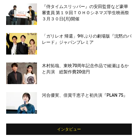
『侍タイムスリッパー』の安田監督など豪華
審査員 第１９回ＴＯＨＯシネマズ学生映画祭
３月３０日(月)開催
「ガリレオ 帰還」9年ぶりの劇場版『沈黙のパ
レード』ジャパンプレミア
木村拓哉、東映70周年記念作品で綾瀬はるか
と共演 総製作費20億円
河合優実、倍賞千恵子と初共演『PLAN 75』
インタビュー