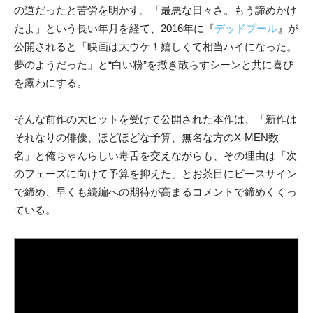
の道だったと苦労を明かす。「最悪な日々さ。もう諦めかけ
たよ」という長い年月を経て、2016年に『
デッドプール
』が
公開されると「映画は大ウケ！嬉しくて相当ハイになった。
夢のようだった」と“白い粉”を撒き散らすシーンと共に喜び
を露わにする。
そんな前作の大ヒットを受けて公開された本作は、「新作は
それなりの俳優、ほどほどな予算、無名な方のX-MEN数
名」と俺ちゃんらしい毒舌を交えながらも、その理由は「次
のフェーズに向けて予算を抑えた」とお茶目にピースサイン
で締め、早くも続編への期待が高まるコメントで締めくくっ
ている。