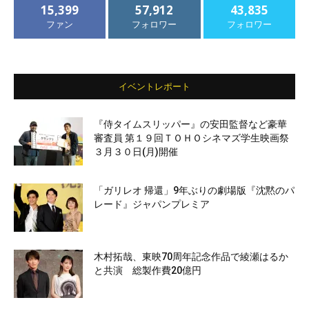
15,399
57,912
43,835
ファン
フォロワー
フォロワー
イベントレポート
『侍タイムスリッパー』の安田監督など豪華
審査員 第１９回ＴＯＨＯシネマズ学生映画祭
３月３０日(月)開催
「ガリレオ 帰還」9年ぶりの劇場版『沈黙のパ
レード』ジャパンプレミア
木村拓哉、東映70周年記念作品で綾瀬はるか
と共演 総製作費20億円