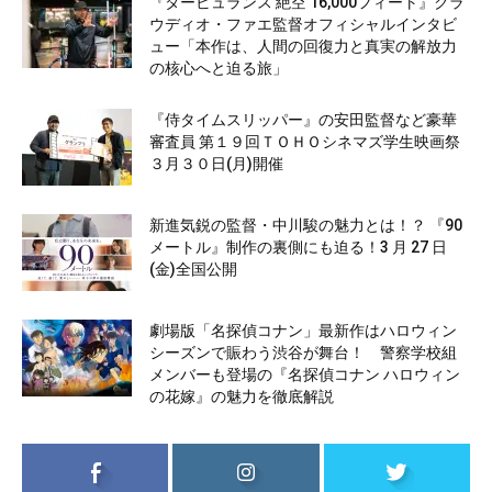
『タービュランス 絶空 16,000フィート』クラ
ウディオ・ファエ監督オフィシャルインタビ
ュー「本作は、人間の回復力と真実の解放力
の核心へと迫る旅」
『侍タイムスリッパー』の安田監督など豪華
審査員 第１９回ＴＯＨＯシネマズ学生映画祭
３月３０日(月)開催
新進気鋭の監督・中川駿の魅力とは！？ 『90
メートル』制作の裏側にも迫る！3 月 27 日
(金)全国公開
劇場版「名探偵コナン」最新作はハロウィン
シーズンで賑わう渋谷が舞台！ 警察学校組
メンバーも登場の『名探偵コナン ハロウィン
の花嫁』の魅力を徹底解説