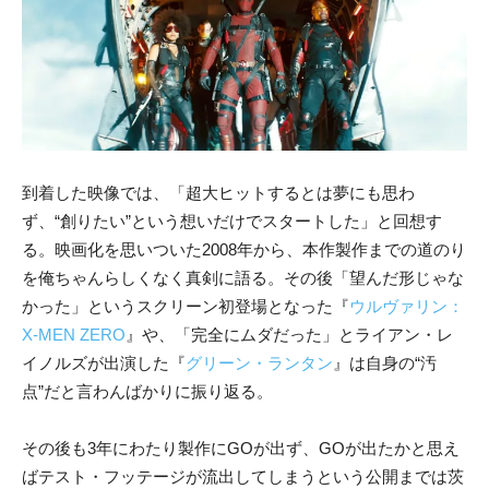
到着した映像では、「超大ヒットするとは夢にも思わ
ず、“創りたい”という想いだけでスタートした」と回想す
る。映画化を思いついた2008年から、本作製作までの道のり
を俺ちゃんらしくなく真剣に語る。その後「望んだ形じゃな
かった」というスクリーン初登場となった『
ウルヴァリン：
X-MEN ZERO
』や、「完全にムダだった」とライアン・レ
イノルズが出演した『
グリーン・ランタン
』は自身の“汚
点”だと言わんばかりに振り返る。
その後も3年にわたり製作にGOが出ず、GOが出たかと思え
ばテスト・フッテージが流出してしまうという公開までは茨