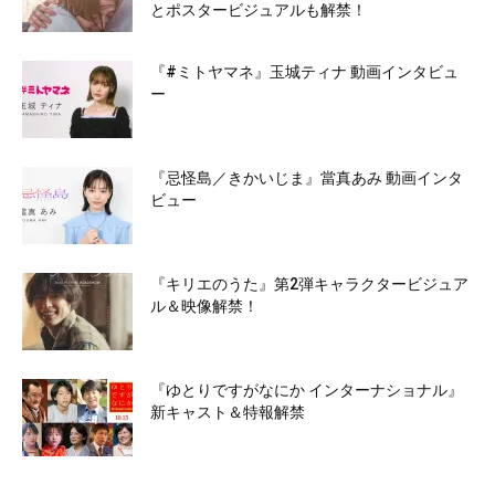
とポスタービジュアルも解禁！
『#ミトヤマネ』玉城ティナ 動画インタビュ
ー
『忌怪島／きかいじま』當真あみ 動画インタ
ビュー
『キリエのうた』第2弾キャラクタービジュア
ル＆映像解禁！
『ゆとりですがなにか インターナショナル』
新キャスト＆特報解禁