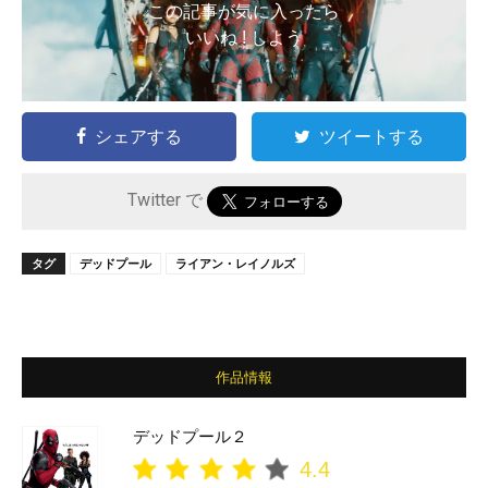
この記事が気に入ったら
いいね ! しよう
シェアする
ツイートする
Twitter で
タグ
デッドプール
ライアン・レイノルズ
作品情報
デッドプール２
4.4