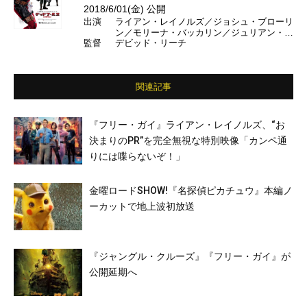
2018/6/01(金) 公開
出演
ライアン・レイノルズ／ジョシュ・ブローリ
ン／モリーナ・バッカリン／ジュリアン・デ
監督
デビッド・リーチ
ニソン／ザジ・ビーツ／T・J・ミラー／ブ
リアナ・ヒルデブランド／ジャック・ケーシ
ー／忽那汐里 ほか
関連記事
『フリー・ガイ』ライアン・レイノルズ、“お
決まりのPR”を完全無視な特別映像「カンペ通
りには喋らないぞ！」
金曜ロードSHOW!『名探偵ピカチュウ』本編ノ
ーカットで地上波初放送
『ジャングル・クルーズ』『フリー・ガイ』が
公開延期へ