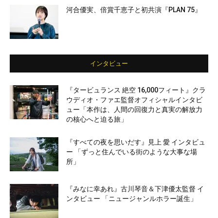
河合優実、倍賞千恵子と初共演『PLAN 75』
インタビュー
『タービュランス 絶空 16,000フィート』クラ
ウディオ・ファエ監督オフィシャルインタビ
ュー「本作は、人間の回復力と真実の解放力
の核心へと迫る旅」
『すべての夜を思いだす』見上 愛 インタビュ
ー 「ずっと住んでいる街のような大事な場
所」
『みなに幸あれ』古川琴音＆下津優太監督 イ
ンタビュー 「ニュージャンルホラー誕生」