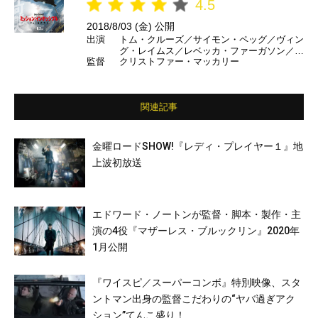
4.5
2018/8/03 (金) 公開
出演
トム・クルーズ／サイモン・ペッグ／ヴィン
グ・レイムス／レベッカ・ファーガソン／ア
監督
クリストファー・マッカリー
レック・ボールドウィン／ミシェル・モナハ
ン／ヘンリー・カヴィル／ヴァネッサ・カー
ビー／ショーン・ハリス／アンジェラ・バセ
ット ほか （日本語吹き替え）森川智之／
関連記事
根本泰彦／手塚秀彰／甲斐田裕子／岡寛恵／
中尾隆聖／田中正彦／DAIGO／広瀬アリ
ス ほか
金曜ロードSHOW!『レディ・プレイヤー１』地
上波初放送
エドワード・ノートンが監督・脚本・製作・主
演の4役『マザーレス・ブルックリン』2020年
1月公開
『ワイスピ／スーパーコンボ』特別映像、スタ
ントマン出身の監督こだわりの“ヤバ過ぎアク
ション”てんこ盛り！