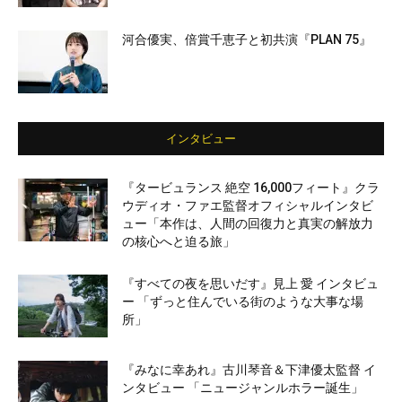
河合優実、倍賞千恵子と初共演『PLAN 75』
インタビュー
『タービュランス 絶空 16,000フィート』クラ
ウディオ・ファエ監督オフィシャルインタビ
ュー「本作は、人間の回復力と真実の解放力
の核心へと迫る旅」
『すべての夜を思いだす』見上 愛 インタビュ
ー 「ずっと住んでいる街のような大事な場
所」
『みなに幸あれ』古川琴音＆下津優太監督 イ
ンタビュー 「ニュージャンルホラー誕生」