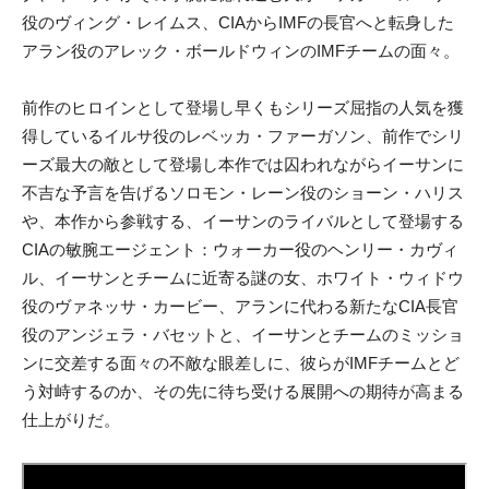
役のヴィング・レイムス、CIAからIMFの長官へと転身した
アラン役のアレック・ボールドウィンのIMFチームの面々。
前作のヒロインとして登場し早くもシリーズ屈指の人気を獲
得しているイルサ役のレベッカ・ファーガソン、前作でシリ
ーズ最大の敵として登場し本作では囚われながらイーサンに
不吉な予言を告げるソロモン・レーン役のショーン・ハリス
や、本作から参戦する、イーサンのライバルとして登場する
CIAの敏腕エージェント：ウォーカー役のヘンリー・カヴィ
ル、イーサンとチームに近寄る謎の女、ホワイト・ウィドウ
役のヴァネッサ・カービー、アランに代わる新たなCIA長官
役のアンジェラ・バセットと、イーサンとチームのミッショ
ンに交差する面々の不敵な眼差しに、彼らがIMFチームとど
う対峙するのか、その先に待ち受ける展開への期待が高まる
仕上がりだ。