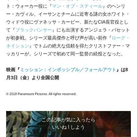
ト：ウォーカー役に『
マン・オブ・スティール
』のヘンリ
ー・カヴィル、イーサンとチームに近寄る謎の女ホワイト・
ウィドウ役にヴァネッサ・カービー、新たなCIA長官役とし
て『
ブラックパンサー
』にも出演するアンジェラ・バセット
が初参戦。シリーズ最高傑作と呼び声が高い前作『
ローグ・
ネイション
』でトムの絶大な信頼を得たクリストファー・マ
ッカリーが、シリーズで初めて同一監督の続投となった。
映画『
ミッション：インポッシブル／フォールアウト
』は8
月3日（金）より全国公開
© 2018 Paramount Pictures. All rights reserved.
この記事が気に入ったら
いいね ! しよう