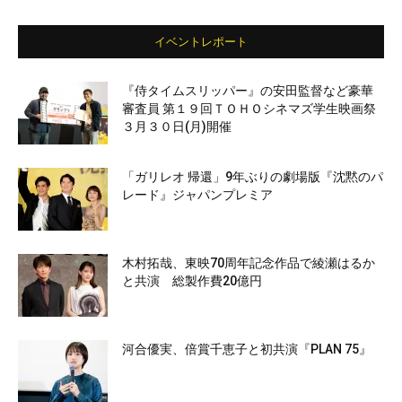
イベントレポート
『侍タイムスリッパー』の安田監督など豪華
審査員 第１９回ＴＯＨＯシネマズ学生映画祭
３月３０日(月)開催
「ガリレオ 帰還」9年ぶりの劇場版『沈黙のパ
レード』ジャパンプレミア
木村拓哉、東映70周年記念作品で綾瀬はるか
と共演 総製作費20億円
河合優実、倍賞千恵子と初共演『PLAN 75』