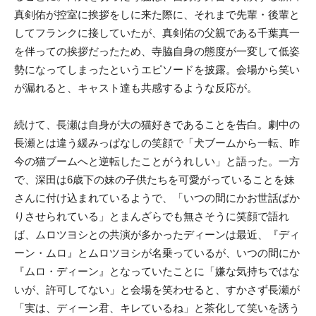
真剣佑が控室に挨拶をしに来た際に、それまで先輩・後輩と
してフランクに接していたが、真剣佑の父親である千葉真一
を伴っての挨拶だったため、寺脇自身の態度が一変して低姿
勢になってしまったというエピソードを披露。会場から笑い
が漏れると、キャスト達も共感するような反応が。
続けて、長瀬は自身が大の猫好きであることを告白。劇中の
長瀬とは違う緩みっぱなしの笑顔で「犬ブームから一転、昨
今の猫ブームへと逆転したことがうれしい」と語った。一方
で、深田は6歳下の妹の子供たちを可愛がっていることを妹
さんに付け込まれているようで、「いつの間にかお世話ばか
りさせられている」とまんざらでも無さそうに笑顔で語れ
ば、ムロツヨシとの共演が多かったディーンは最近、『ディ
ーン・ムロ』とムロツヨシが名乗っているが、いつの間にか
『ムロ・ディーン』となっていたことに「嫌な気持ちではな
いが、許可してない」と会場を笑わせると、すかさず長瀬が
「実は、ディーン君、キレているね」と茶化して笑いを誘う