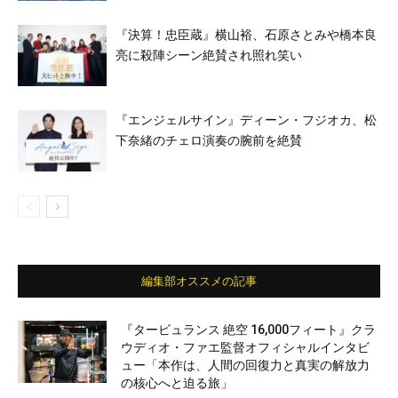
『決算！忠臣蔵』横山裕、石原さとみや橋本良
亮に殺陣シーン絶賛され照れ笑い
『エンジェルサイン』ディーン・フジオカ、松
下奈緒のチェロ演奏の腕前を絶賛
編集部オススメの記事
『タービュランス 絶空 16,000フィート』クラ
ウディオ・ファエ監督オフィシャルインタビ
ュー「本作は、人間の回復力と真実の解放力
の核心へと迫る旅」