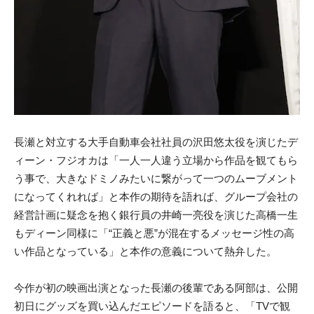
長瀬と対立する大手自動車会社社員の沢田悠太役を演じたデ
ィーン・フジオカは「一人一人違う立場から作品を観てもら
う事で、大きなドミノみたいに繋がって一つのムーブメント
になってくれれば」と本作の期待を語れば、グループ会社の
経営計画に疑念を抱く銀行員の井崎一亮役を演じた高橋一生
もディーン同様に「“正義と悪”が混在するメッセージ性の高
い作品となっている」と本作の意義について熱弁した。
今作が初の映画出演となった長瀬の後輩である阿部は、公開
初日にグッズを買い込んだエピソードを語ると、「TVで観