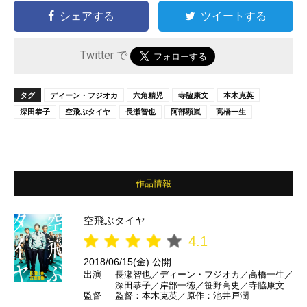
シェアする
ツイートする
Twitter で
タグ
ディーン・フジオカ
六角精児
寺脇康文
本木克英
深田恭子
空飛ぶタイヤ
長瀬智也
阿部顕嵐
高橋一生
作品情報
空飛ぶタイヤ
4.1
2018/06/15(金) 公開
出演
長瀬智也／ディーン・フジオカ／高橋一生／
深田恭子／岸部一徳／笹野高史／寺脇康文／
監督
監督：本木克英／原作：池井戸潤
小池栄子／阿部顕嵐／ムロツヨシ／中村蒼／