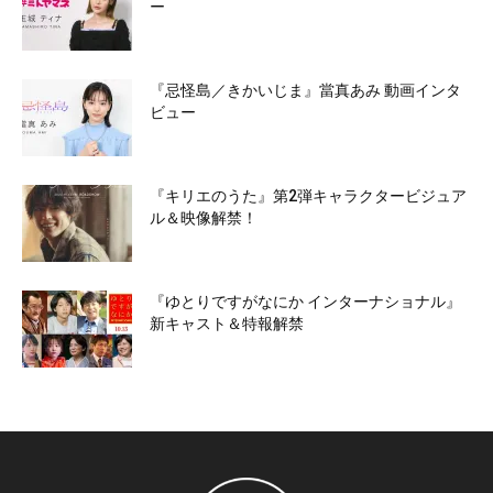
ー
『忌怪島／きかいじま』當真あみ 動画インタ
ビュー
『キリエのうた』第2弾キャラクタービジュア
ル＆映像解禁！
『ゆとりですがなにか インターナショナル』
新キャスト＆特報解禁