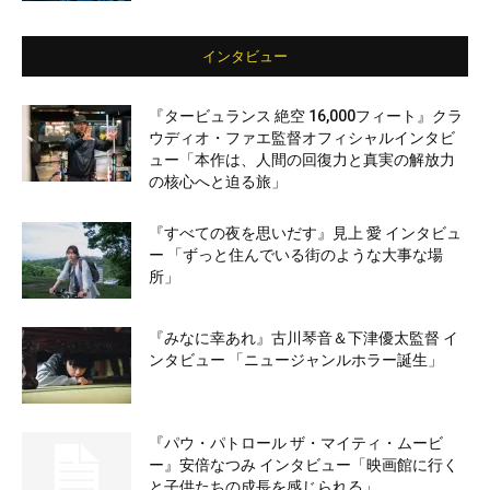
インタビュー
『タービュランス 絶空 16,000フィート』クラ
ウディオ・ファエ監督オフィシャルインタビ
ュー「本作は、人間の回復力と真実の解放力
の核心へと迫る旅」
『すべての夜を思いだす』見上 愛 インタビュ
ー 「ずっと住んでいる街のような大事な場
所」
『みなに幸あれ』古川琴音＆下津優太監督 イ
ンタビュー 「ニュージャンルホラー誕生」
『パウ・パトロール ザ・マイティ・ムービ
ー』安倍なつみ インタビュー「映画館に行く
と子供たちの成長を感じられる」