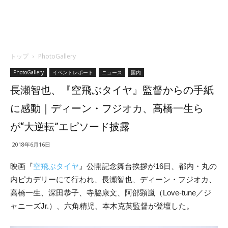
トップ
PhotoGallery
PhotoGallery
イベントレポート
ニュース
国内
長瀬智也、『空飛ぶタイヤ』監督からの手紙
に感動｜ディーン・フジオカ、高橋一生ら
が“大逆転”エピソード披露
2018年6月16日
映画『
空飛ぶタイヤ
』公開記念舞台挨拶が16日、都内・丸の
内ピカデリーにて行われ、長瀬智也、ディーン・フジオカ、
高橋一生、深田恭子、寺脇康文、阿部顕嵐（Love-tune／ジ
ャニーズJr.）、六角精児、本木克英監督が登壇した。