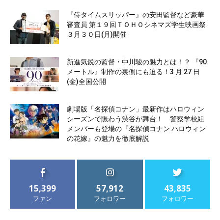
『侍タイムスリッパー』の安田監督など豪華
審査員 第１９回ＴＯＨＯシネマズ学生映画祭
３月３０日(月)開催
新進気鋭の監督・中川駿の魅力とは！？ 『90
メートル』制作の裏側にも迫る！3 月 27 日
(金)全国公開
劇場版「名探偵コナン」最新作はハロウィン
シーズンで賑わう渋谷が舞台！ 警察学校組
メンバーも登場の『名探偵コナン ハロウィン
の花嫁』の魅力を徹底解説
15,399
57,912
43,835
ファン
フォロワー
フォロワー