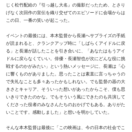
じく松竹配給の『引っ越し大名』の撮影だったため、とさり
げなく次回作の宣伝を織り交ぜてのエピソードに会場からは
この日、一番の笑いが起こった。
イベントの最後には、本木監督から長瀬へサプライズの手紙
が読まれると、クランクアップ時に「しばらくアイドルに戻
る」と長瀬が話したことを引き合いに、「あなたはもうアイ
ドルに戻らなくていい。俳優・長瀬智也が次にどんな役に挑
戦するのかがみたい」という熱いメッセージに、長瀬は「心
に響くものがありました。思ったことは素直に言っちゃうの
で失礼なことも多々あったかもしれない。でも監督の器の大
きさとキャリア、そういった想いがあったからこそ、僕も思
いきりできたのかな。でもそういう風にできたのも共演して
くださった役者のみなさんたちのおかげでもある。ありがた
いことです。感動しました」と想いを明かしていた。
そんな本木監督は最後に「この映画は、今の日本の社会でこ