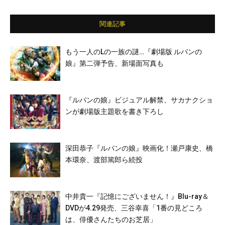
柄本明／佐々木蔵之介／和田聰宏／木下ほう
か／浅利陽介／六角精児／大倉孝二／津田寛
治／升毅／谷村美月／近藤公園／村杉蝉之介
関連記事
／渡辺大／矢野聖人／田口浩正／斎藤歩／岡
山天音／矢島健一／津嘉山正種／毎熊克哉／
加藤満／筒井巧／中林大樹／井上肇／小久保
丈二／高川裕也／木下隆行／木本武宏／池上
もう一人のLの一族の謎…『劇場版 ルパンの
紗理依 ほか
娘』第二弾予告、新場面写真も
『ルパンの娘』ビジュアル解禁、サカナクショ
ンが劇場版主題歌を書き下ろし
深田恭子『ルパンの娘』映画化！瀬戸康史、橋
本環奈、渡部篤郎ら続投
中井貴一『記憶にございません！』Blu-ray＆
DVDが4.29発売、三谷幸喜「1番の見どころ
は、俳優さんたちのお芝居」