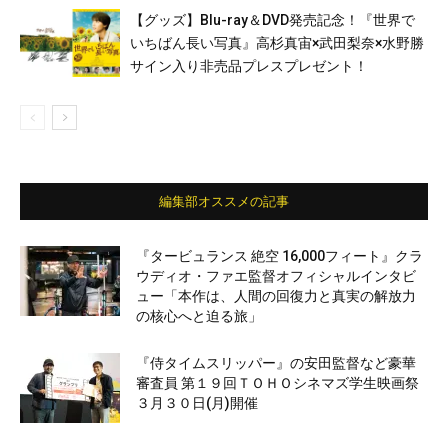
【グッズ】Blu-ray＆DVD発売記念！『世界で
いちばん長い写真』高杉真宙×武田梨奈×水野勝
サイン入り非売品プレスプレゼント！
編集部オススメの記事
『タービュランス 絶空 16,000フィート』クラ
ウディオ・ファエ監督オフィシャルインタビ
ュー「本作は、人間の回復力と真実の解放力
の核心へと迫る旅」
『侍タイムスリッパー』の安田監督など豪華
審査員 第１９回ＴＯＨＯシネマズ学生映画祭
３月３０日(月)開催