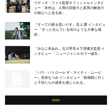
ウディオ・ファエ監督オフィシャルインタビ
ュー「本作は、人間の回復力と真実の解放力
の核心へと迫る旅」
『すべての夜を思いだす』見上 愛 インタビュ
ー 「ずっと住んでいる街のような大事な場
所」
『みなに幸あれ』古川琴音＆下津優太監督 イ
ンタビュー 「ニュージャンルホラー誕生」
『パウ・パトロール ザ・マイティ・ムービ
ー』安倍なつみ インタビュー「映画館に行く
と子供たちの成長を感じられる」
IMAX