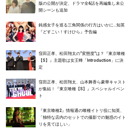
版の公開が決定、ドラマ全6話を再編集し未公
開シーンも追加
鈍感女子を巡る三角関係の行方はいかに…知英
『どすこい！すけひら』予告編
窪田正孝、松田翔太の“変態度”は？『東京喰種
【S】』主題歌は女王蜂「Introduction」に決
定
窪田正孝、松田翔太、山本舞香ら豪華キャスト
が集結！『東京喰種【S】』スペシャルイベン
ト
『東京喰種2』情報通の喰種イトリ役に知英、
「独特な店内のセットでの撮影での魅惑のイト
リを見てほしい」