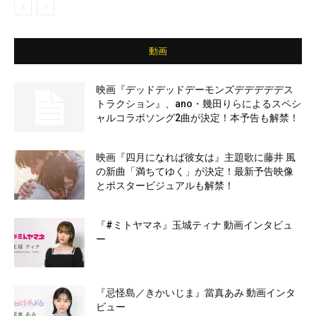
動画
映画『デッドデッドデーモンズデデデデデス
トラクション』、ano・幾田りらによるスペシ
ャルコラボソング2曲が決定！本予告も解禁！
映画『四月になれば彼女は』主題歌に藤井 風
の新曲「満ちてゆく」が決定！最新予告映像
とポスタービジュアルも解禁！
『#ミトヤマネ』玉城ティナ 動画インタビュ
ー
『忌怪島／きかいじま』當真あみ 動画インタ
ビュー