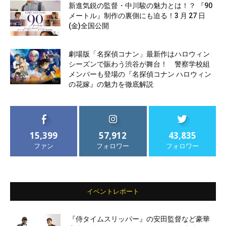
新進気鋭の監督・中川駿の魅力とは！？ 『90
メートル』制作の裏側にも迫る！3 月 27 日
(金)全国公開
劇場版「名探偵コナン」最新作はハロウィン
シーズンで賑わう渋谷が舞台！ 警察学校組
メンバーも登場の『名探偵コナン ハロウィン
の花嫁』の魅力を徹底解説
15,399
57,912
43,835
ファン
フォロワー
フォロワー
イベントレポート
『侍タイムスリッパー』の安田監督など豪華