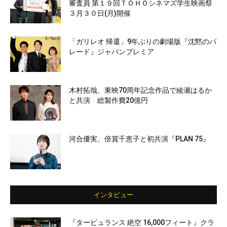
審査員 第１９回ＴＯＨＯシネマズ学生映画祭
３月３０日(月)開催
「ガリレオ 帰還」9年ぶりの劇場版『沈黙のパ
レード』ジャパンプレミア
木村拓哉、東映70周年記念作品で綾瀬はるか
と共演 総製作費20億円
河合優実、倍賞千恵子と初共演『PLAN 75』
インタビュー
『タービュランス 絶空 16,000フィート』クラ