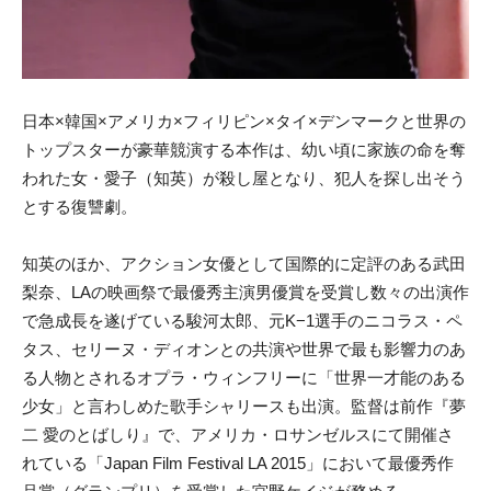
日本×韓国×アメリカ×フィリピン×タイ×デンマークと世界の
トップスターが豪華競演する本作は、幼い頃に家族の命を奪
われた女・愛子（知英）が殺し屋となり、犯人を探し出そう
とする復讐劇。
知英のほか、アクション女優として国際的に定評のある武田
梨奈、LAの映画祭で最優秀主演男優賞を受賞し数々の出演作
で急成長を遂げている駿河太郎、元K−1選手のニコラス・ペ
タス、セリーヌ・ディオンとの共演や世界で最も影響力のあ
る人物とされるオプラ・ウィンフリーに「世界一才能のある
少女」と言わしめた歌手シャリースも出演。監督は前作『夢
二 愛のとばしり』で、アメリカ・ロサンゼルスにて開催さ
れている「Japan Film Festival LA 2015」において最優秀作