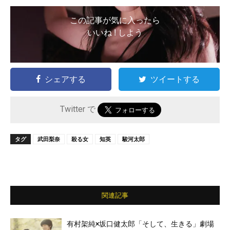
この記事が気に入ったら
いいね ! しよう
シェアする
ツイートする
Twitter で
タグ
武田梨奈
殺る女
知英
駿河太郎
関連記事
有村架純×坂口健太郎「そして、生きる」劇場