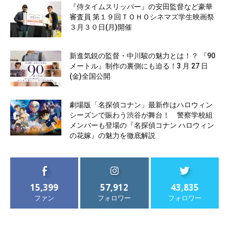
『侍タイムスリッパー』の安田監督など豪華
審査員 第１９回ＴＯＨＯシネマズ学生映画祭
３月３０日(月)開催
新進気鋭の監督・中川駿の魅力とは！？ 『90
メートル』制作の裏側にも迫る！3 月 27 日
(金)全国公開
劇場版「名探偵コナン」最新作はハロウィン
シーズンで賑わう渋谷が舞台！ 警察学校組
メンバーも登場の『名探偵コナン ハロウィン
の花嫁』の魅力を徹底解説
15,399
57,912
43,835
ファン
フォロワー
フォロワー