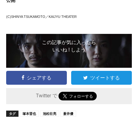
公開
(C)SHINYA TSUKAMOTO／KAIJYU THEATER
この記事が気に入ったら
いいね ! しよう
シェアする
ツイートする
Twitter で
タグ
塚本晋也
池松壮亮
蒼井優