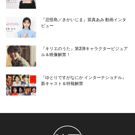
『忌怪島／きかいじま』當真あみ 動画インタ
ビュー
『キリエのうた』第2弾キャラクタービジュア
ル＆映像解禁！
『ゆとりですがなにか インターナショナル』
新キャスト＆特報解禁