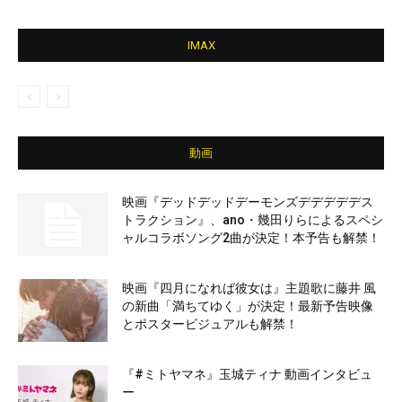
IMAX
動画
映画『デッドデッドデーモンズデデデデデス
トラクション』、ano・幾田りらによるスペシ
ャルコラボソング2曲が決定！本予告も解禁！
映画『四月になれば彼女は』主題歌に藤井 風
の新曲「満ちてゆく」が決定！最新予告映像
とポスタービジュアルも解禁！
『#ミトヤマネ』玉城ティナ 動画インタビュ
ー