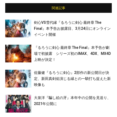
関連記事
剣心VS雪代縁『るろうに剣心 最終章 The
Final』本予告お披露目、3月24日にオンライン
イベント開催
『るろうに剣心 最終章 The Final』本予告が劇
場で初披露 シリーズ初のIMAX、4DX、MX4D
上映が決定！
佐藤健『るろうに剣心』2部作の新公開日が決
定、新田真剣佑演じる縁との一騎打ち捉えた新
映像も
大泉洋『騙し絵の牙』本年中の公開を見送り、
2021年公開に