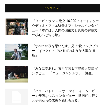
インタビュー
『タービュランス 絶空 16,000フィート』クラ
ウディオ・ファエ監督オフィシャルインタビ
ュー「本作は、人間の回復力と真実の解放力
の核心へと迫る旅」
『すべての夜を思いだす』見上 愛 インタビュ
ー 「ずっと住んでいる街のような大事な場
所」
『みなに幸あれ』古川琴音＆下津優太監督 イ
ンタビュー 「ニュージャンルホラー誕生」
『パウ・パトロール ザ・マイティ・ムービ
ー』安倍なつみ インタビュー「映画館に行く
と子供たちの成長を感じられる」