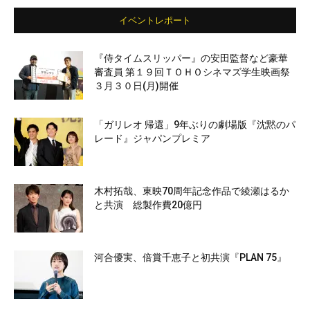
イベントレポート
『侍タイムスリッパー』の安田監督など豪華
審査員 第１９回ＴＯＨＯシネマズ学生映画祭
３月３０日(月)開催
「ガリレオ 帰還」9年ぶりの劇場版『沈黙のパ
レード』ジャパンプレミア
木村拓哉、東映70周年記念作品で綾瀬はるか
と共演 総製作費20億円
河合優実、倍賞千恵子と初共演『PLAN 75』