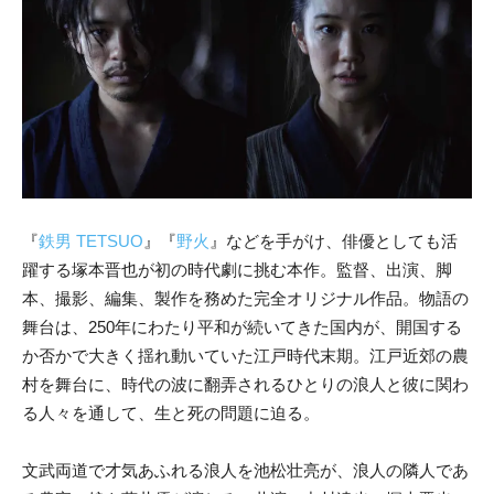
『
鉄男 TETSUO
』『
野火
』などを手がけ、俳優としても活
躍する塚本晋也が初の時代劇に挑む本作。監督、出演、脚
本、撮影、編集、製作を務めた完全オリジナル作品。物語の
舞台は、250年にわたり平和が続いてきた国内が、開国する
か否かで大きく揺れ動いていた江戸時代末期。江戸近郊の農
村を舞台に、時代の波に翻弄されるひとりの浪人と彼に関わ
る人々を通して、生と死の問題に迫る。
文武両道で才気あふれる浪人を池松壮亮が、浪人の隣人であ