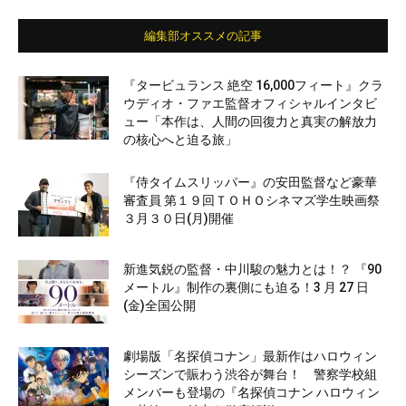
編集部オススメの記事
『タービュランス 絶空 16,000フィート』クラ
ウディオ・ファエ監督オフィシャルインタビ
ュー「本作は、人間の回復力と真実の解放力
の核心へと迫る旅」
『侍タイムスリッパー』の安田監督など豪華
審査員 第１９回ＴＯＨＯシネマズ学生映画祭
３月３０日(月)開催
新進気鋭の監督・中川駿の魅力とは！？ 『90
メートル』制作の裏側にも迫る！3 月 27 日
(金)全国公開
劇場版「名探偵コナン」最新作はハロウィン
シーズンで賑わう渋谷が舞台！ 警察学校組
メンバーも登場の『名探偵コナン ハロウィン