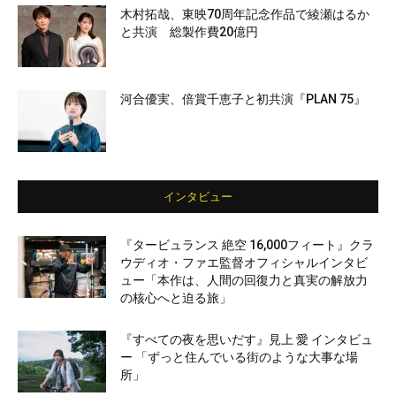
木村拓哉、東映70周年記念作品で綾瀬はるか
と共演 総製作費20億円
河合優実、倍賞千恵子と初共演『PLAN 75』
インタビュー
『タービュランス 絶空 16,000フィート』クラ
ウディオ・ファエ監督オフィシャルインタビ
ュー「本作は、人間の回復力と真実の解放力
の核心へと迫る旅」
『すべての夜を思いだす』見上 愛 インタビュ
ー 「ずっと住んでいる街のような大事な場
所」