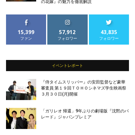
の花嫁』の魅力を徹底解説
15,399
57,912
43,835
ファン
フォロワー
フォロワー
イベントレポート
『侍タイムスリッパー』の安田監督など豪華
審査員 第１９回ＴＯＨＯシネマズ学生映画祭
３月３０日(月)開催
「ガリレオ 帰還」9年ぶりの劇場版『沈黙のパ
レード』ジャパンプレミア