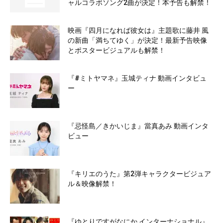
ャルコラボソング2曲が決定！本予告も解禁！
映画『四月になれば彼女は』主題歌に藤井 風
の新曲「満ちてゆく」が決定！最新予告映像
とポスタービジュアルも解禁！
『#ミトヤマネ』玉城ティナ 動画インタビュ
ー
『忌怪島／きかいじま』當真あみ 動画インタ
ビュー
『キリエのうた』第2弾キャラクタービジュア
ル＆映像解禁！
『ゆとりですがなにか インターナショナル』