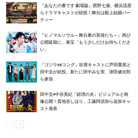
『あなたの番です 劇場版』西野七瀬、横浜流星
らドラマキャストが続投！舞台は船上結婚パー
ティー
『ヒノマルソウル～舞台裏の英雄たち～』再び
公開延期に、東宝「もう少しだけお待ちくださ
い」
『ゴジラvsコング』吹替キャストに芦田愛菜と
田中圭が続投、新たに田中みな実、津田健次郎
ら参加
田中圭×中谷美紀『総理の夫』ビジュアルと映
像公開！貫地谷しほり、工藤阿須加ら追加キャ
スト発表