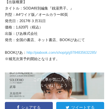
【出版概要】
タイトル：SODA特別編集『銭湯男子。』
判型：A4ワイド版／オールカラー80頁
発売日：2017年３月31日
価格：1,620円（税込）
出版：ぴあ株式会社
発売：全国の書店、ネット書店、BOOKぴあにて
BOOKぴあ：
http://piabook.com/shop/g/g9784835632285/
※補充次第予約開始となります。
この記事が気に入ったら
いいね ! しよう
シェアする
ツイートする