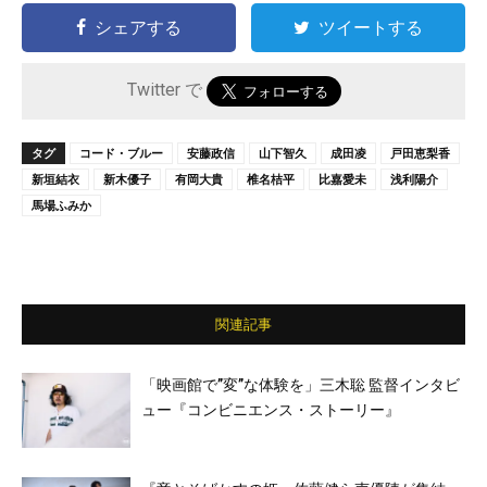
シェアする
ツイートする
Twitter で
タグ
コード・ブルー
安藤政信
山下智久
成田凌
戸田恵梨香
新垣結衣
新木優子
有岡大貴
椎名桔平
比嘉愛未
浅利陽介
馬場ふみか
関連記事
「映画館で”変”な体験を」三木聡 監督インタビ
ュー『コンビニエンス・ストーリー』