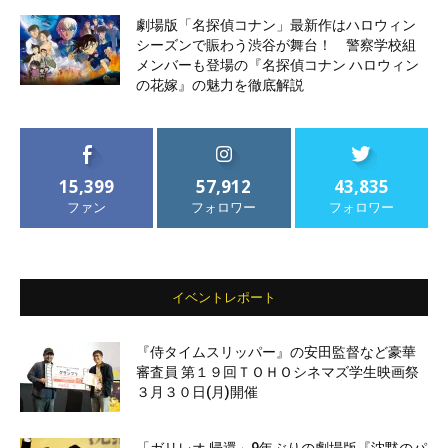
劇場版「名探偵コナン」最新作はハロウィン
シーズンで賑わう渋谷が舞台！ 警察学校組
メンバーも登場の『名探偵コナン ハロウィン
の花嫁』の魅力を徹底解説
15,399
57,912
43,835
ファン
フォロワー
フォロワー
イベントレポート
『侍タイムスリッパー』の安田監督など豪華
審査員 第１９回ＴＯＨＯシネマズ学生映画祭
３月３０日(月)開催