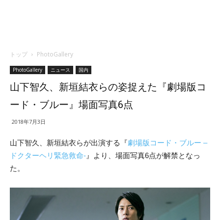
トップ
PhotoGallery
PhotoGallery
ニュース
国内
山下智久、新垣結衣らの姿捉えた『劇場版コ
ード・ブルー』場面写真6点
2018年7月3日
山下智久、新垣結衣らが出演する『
劇場版コード・ブルー –
ドクターヘリ緊急救命-
』より、場面写真6点が解禁となっ
た。