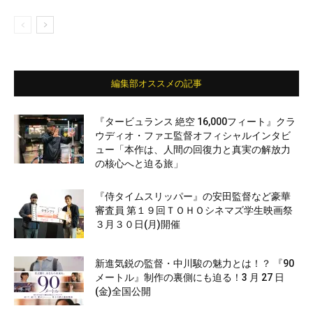
編集部オススメの記事
『タービュランス 絶空 16,000フィート』クラ
ウディオ・ファエ監督オフィシャルインタビ
ュー「本作は、人間の回復力と真実の解放力
の核心へと迫る旅」
『侍タイムスリッパー』の安田監督など豪華
審査員 第１９回ＴＯＨＯシネマズ学生映画祭
３月３０日(月)開催
新進気鋭の監督・中川駿の魅力とは！？ 『90
メートル』制作の裏側にも迫る！3 月 27 日
(金)全国公開