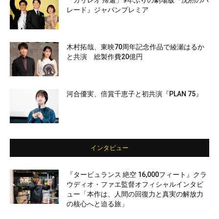
「ガリレオ 帰還」9年ぶりの劇場版『沈黙のパ
レード』ジャパンプレミア
木村拓哉、東映70周年記念作品で綾瀬はるか
と共演 総製作費20億円
河合優実、倍賞千恵子と初共演『PLAN 75』
インタビュー
『タービュランス 絶空 16,000フィート』クラ
ウディオ・ファエ監督オフィシャルインタビ
ュー「本作は、人間の回復力と真実の解放力
の核心へと迫る旅」