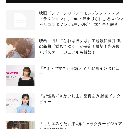
映画『デッドデッドデーモンズデデデデデス
トラクション』、ano・幾田りらによるスペシ
ャルコラボソング2曲が決定！本予告も解禁！
映画『四月になれば彼女は』主題歌に藤井 風
の新曲「満ちてゆく」が決定！最新予告映像
とポスタービジュアルも解禁！
『#ミトヤマネ』玉城ティナ 動画インタビュ
ー
『忌怪島／きかいじま』當真あみ 動画インタ
ビュー
『キリエのうた』第2弾キャラクタービジュア