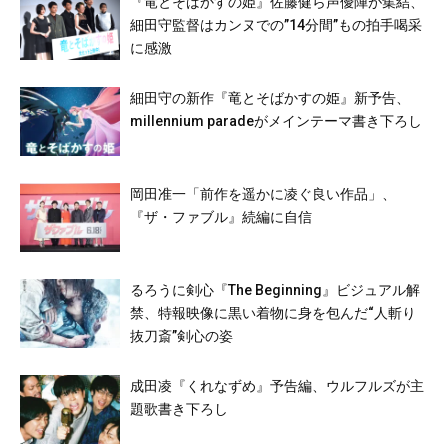
『竜とそばかすの姫』佐藤健ら声優陣が集結、
細田守監督はカンヌでの”14分間”もの拍手喝采
に感激
細田守の新作『竜とそばかすの姫』新予告、
millennium paradeがメインテーマ書き下ろし
岡田准一「前作を遥かに凌ぐ良い作品」、
『ザ・ファブル』続編に自信
るろうに剣心『The Beginning』ビジュアル解
禁、特報映像に黒い着物に身を包んだ“人斬り
抜刀斎”剣心の姿
成田凌『くれなずめ』予告編、ウルフルズが主
題歌書き下ろし