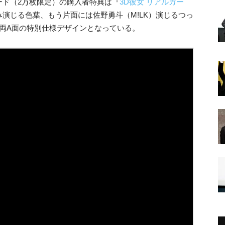
ード（2万枚限定）の購入者特典は『
3D彼女 リアルガー
み演じる色葉、もう片面には佐野勇斗（
M!LK）演じるつっ
両A面の特別仕様デザインとなっている。