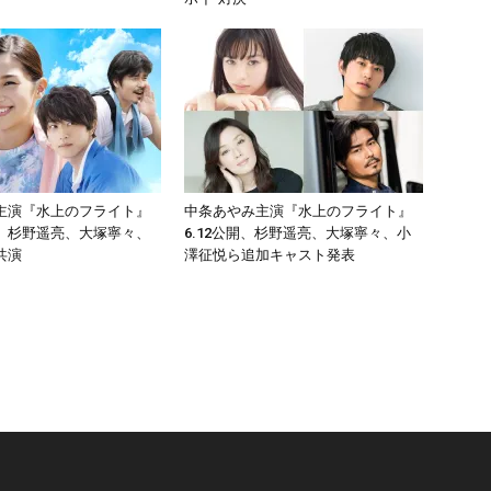
主演『水上のフライト』
中条あやみ主演『水上のフライト』
 杉野遥亮、大塚寧々、
6.12公開、杉野遥亮、大塚寧々、小
共演
澤征悦ら追加キャスト発表