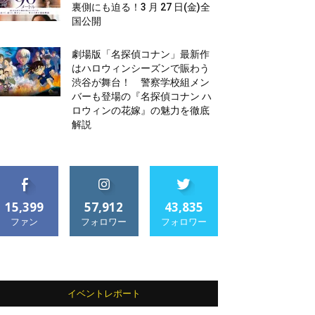
裏側にも迫る！3 月 27 日(金)全
国公開
劇場版「名探偵コナン」最新作
はハロウィンシーズンで賑わう
渋谷が舞台！ 警察学校組メン
バーも登場の『名探偵コナン ハ
ロウィンの花嫁』の魅力を徹底
解説
15,399
57,912
43,835
ファン
フォロワー
フォロワー
イベントレポート