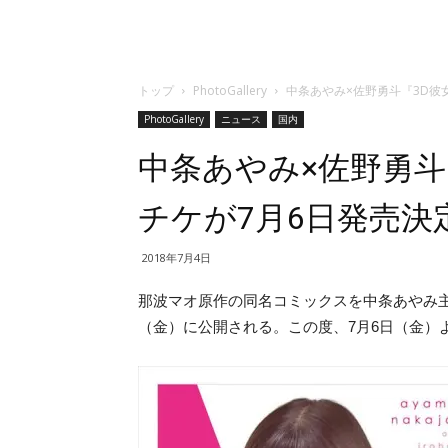
トップ
PhotoGallery
中条あやみ×佐野勇斗『3D彼
PhotoGallery
ニュース
国内
中条あやみ×佐野勇斗
チケが7月6日発売決
2018年7月4日
那波マオ原作の同名コミックスを中条あやみ
（金）に公開される。この度、7月6日（金）