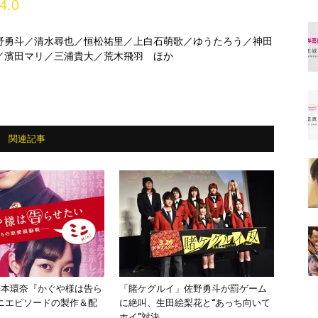
4.0
野勇斗／清水尋也／恒松祐里／上白石萌歌／ゆうたろう／神田
／濱田マリ／三浦貴大／荒木飛羽 ほか
関連記事
橋本環奈『かぐや様は告ら
「賭ケグルイ」佐野勇斗が罰ゲーム
ニエピソードの製作＆配
に絶叫、生田絵梨花と“あっち向いて
ホイ”対決