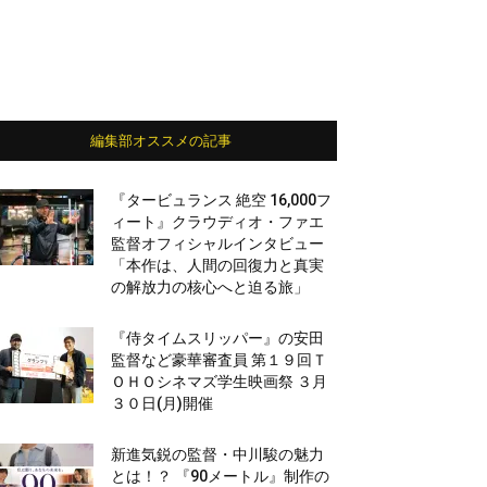
編集部オススメの記事
『タービュランス 絶空 16,000フ
ィート』クラウディオ・ファエ
監督オフィシャルインタビュー
「本作は、人間の回復力と真実
の解放力の核心へと迫る旅」
『侍タイムスリッパー』の安田
監督など豪華審査員 第１９回Ｔ
ＯＨＯシネマズ学生映画祭 ３月
３０日(月)開催
新進気鋭の監督・中川駿の魅力
とは！？ 『90メートル』制作の