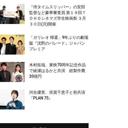
『侍タイムスリッパー』の安田
監督など豪華審査員 第１９回Ｔ
ＯＨＯシネマズ学生映画祭 ３月
３０日(月)開催
「ガリレオ 帰還」9年ぶりの劇場
版『沈黙のパレード』ジャパン
プレミア
木村拓哉、東映70周年記念作品
で綾瀬はるかと共演 総製作費
20億円
河合優実、倍賞千恵子と初共演
『PLAN 75』