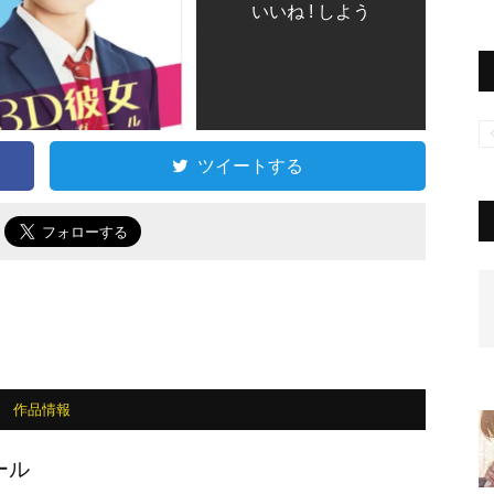
いいね ! しよう
ツイートする
で
作品情報
ール