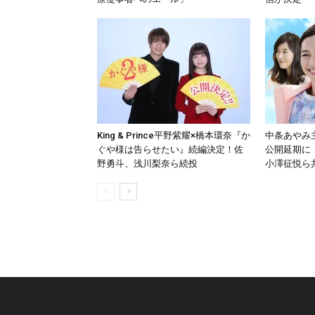
King & Prince平野紫耀×橋本環奈『か
中条あやみ
ぐや様は告らせたい』続編決定！佐
公開延期に
野勇斗、浅川梨奈ら続投
小澤征悦ら