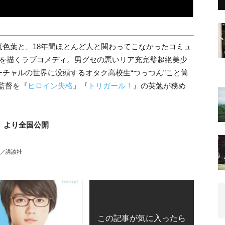
色葉と、18年間ほとんど人と関わってこなかったコミュ
様を描くラブコメディ。男グセの悪いリア充完璧超絶美少
チャルの世界に没頭するオタク高校生“つっつん”こと筒
。監督を『
ヒロイン失格
』『
トリガール！
』の英勉が務め
金）より全国公開
オ／講談社
この記事が気に入ったら