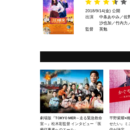
2018/9/14(金) 公開
出演
中条あやみ／佐
沙也加／竹内力
監督
英勉
劇場版『TOKYO MER～走る緊急救命
平野紫耀×
室～』松木彩監督 インタビュー「医
せたい』ミ
療従事者へのエール」
信が決定