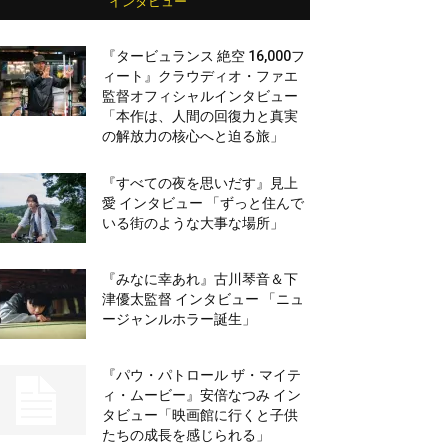
インタビュー
『タービュランス 絶空 16,000フ
ィート』クラウディオ・ファエ
監督オフィシャルインタビュー
「本作は、人間の回復力と真実
の解放力の核心へと迫る旅」
『すべての夜を思いだす』見上
愛 インタビュー 「ずっと住んで
いる街のような大事な場所」
『みなに幸あれ』古川琴音＆下
津優太監督 インタビュー 「ニュ
ージャンルホラー誕生」
『パウ・パトロール ザ・マイテ
ィ・ムービー』安倍なつみ イン
タビュー「映画館に行くと子供
たちの成長を感じられる」