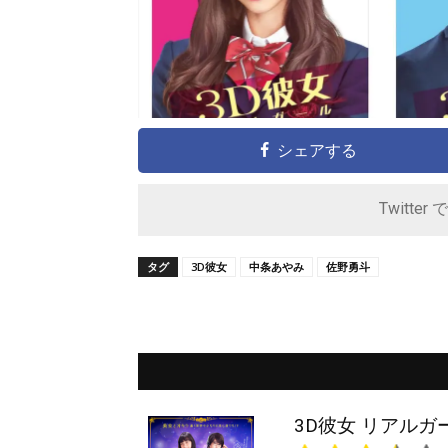
シェアする
Twitter 
タグ
3D彼女
中条あやみ
佐野勇斗
3D彼女 リアルガ