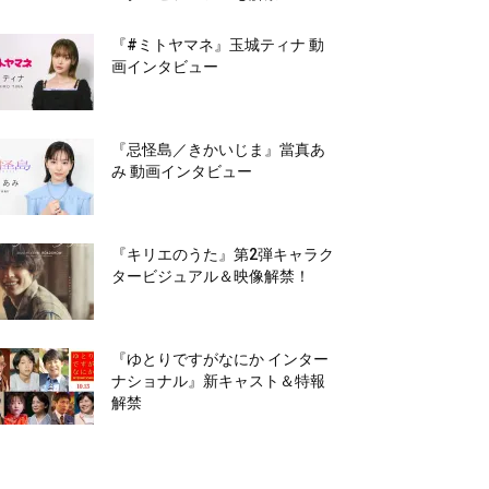
『#ミトヤマネ』玉城ティナ 動
画インタビュー
『忌怪島／きかいじま』當真あ
み 動画インタビュー
『キリエのうた』第2弾キャラク
タービジュアル＆映像解禁！
『ゆとりですがなにか インター
ナショナル』新キャスト＆特報
解禁