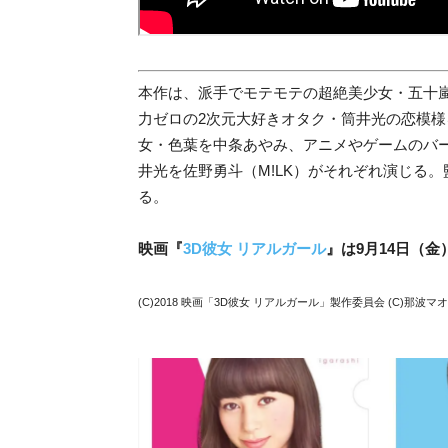
本作は、派手でモテモテの超絶美少女・五十嵐
力ゼロの2次元大好きオタク・筒井光の恋模
女・色葉を中条あやみ、アニメやゲームのバー
井光を佐野勇斗（
M!LK）がそれぞれ演じる
る。
映画『
3D彼女 リアルガール
』は9月14日（
(C)2018 映画「3D彼女 リアルガール」製作委員会 (C)那波マ