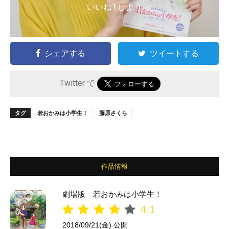
いいね ! しよう
シェアする
ツイートする
Twitter で
タグ
若おかみは小学生！
藤原さくら
作品情報
劇場版 若おかみは小学生！
4.1
2018/09/21(金) 公開