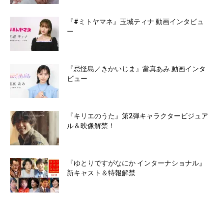
『#ミトヤマネ』玉城ティナ 動画インタビュ
ー
『忌怪島／きかいじま』當真あみ 動画インタ
ビュー
『キリエのうた』第2弾キャラクタービジュア
ル＆映像解禁！
『ゆとりですがなにか インターナショナル』
新キャスト＆特報解禁