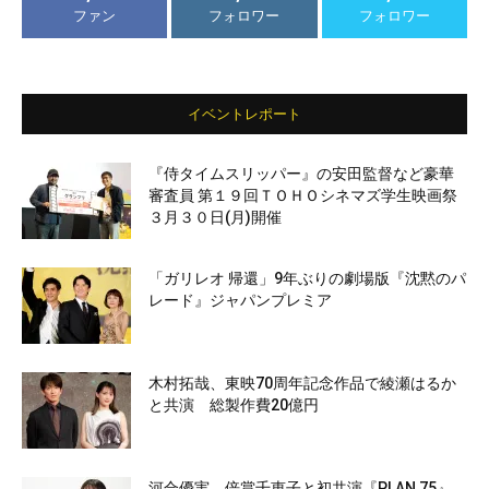
ファン
フォロワー
フォロワー
イベントレポート
『侍タイムスリッパー』の安田監督など豪華
審査員 第１９回ＴＯＨＯシネマズ学生映画祭
３月３０日(月)開催
「ガリレオ 帰還」9年ぶりの劇場版『沈黙のパ
レード』ジャパンプレミア
木村拓哉、東映70周年記念作品で綾瀬はるか
と共演 総製作費20億円
河合優実、倍賞千恵子と初共演『PLAN 75』