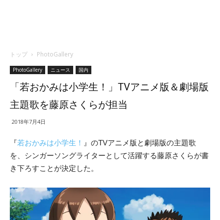
トップ
PhotoGallery
PhotoGallery
ニュース
国内
「若おかみは小学生！」TVアニメ版＆劇場版
主題歌を藤原さくらが担当
2018年7月4日
『
若おかみは小学生！
』のTVアニメ版と劇場版の主題歌
を、シンガーソングライターとして活躍する藤原さくらが書
き下ろすことが決定した。