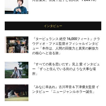
インタビュー
『タービュランス 絶空 16,000フィート』クラ
ウディオ・ファエ監督オフィシャルインタビ
ュー「本作は、人間の回復力と真実の解放力
の核心へと迫る旅」
『すべての夜を思いだす』見上 愛 インタビュ
ー 「ずっと住んでいる街のような大事な場
所」
『みなに幸あれ』古川琴音＆下津優太監督 イ
ンタビュー 「ニュージャンルホラー誕生」