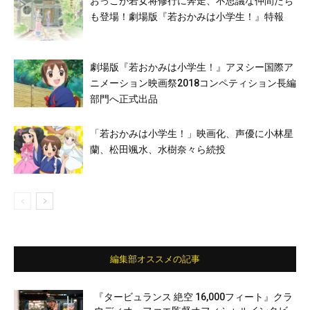
おっこが若女将修行に奔走、不思議な仲間たち
も登場！劇場版『若おかみは小学生！』特報
劇場版『若おかみは小学生！』アヌシー国際ア
ニメーション映画祭2018コンペティション長編
部門へ正式出品
「若おかみは小学生！」映画化、声優に小林星
蘭、松田颯水、水樹奈々ら続投
編集部オススメの記事
『タービュランス 絶空 16,000フィート』クラ