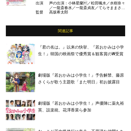
出演
声の出演：小林星蘭／松田颯水／水樹奈々
／一龍斎春水／一龍斎貞友／てらそままさき
監督
高坂希太郎
／小桜エツコ／薬丸裕英／鈴木杏樹／ホラン
千秋／設楽 統（バナナマン）／山寺宏一
ほか
関連記事
『君の名は。』以来の快挙、『若おかみは小学
生！』韓国の映画祭で優秀賞＆観客賞のW受賞
劇場版『若おかみは小学生！』予告解禁、藤原
さくらが歌う主題歌「また明日」初お披露目
劇場版『若おかみは小学生！』声優陣に薬丸裕
英、設楽統、花澤香菜ら参加