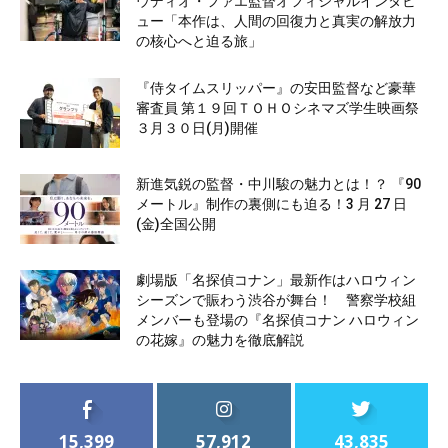
ウディオ・ファエ監督オフィシャルインタビ
ュー「本作は、人間の回復力と真実の解放力
の核心へと迫る旅」
『侍タイムスリッパー』の安田監督など豪華
審査員 第１９回ＴＯＨＯシネマズ学生映画祭
３月３０日(月)開催
新進気鋭の監督・中川駿の魅力とは！？ 『90
メートル』制作の裏側にも迫る！3 月 27 日
(金)全国公開
劇場版「名探偵コナン」最新作はハロウィン
シーズンで賑わう渋谷が舞台！ 警察学校組
メンバーも登場の『名探偵コナン ハロウィン
の花嫁』の魅力を徹底解説
15,399
57,912
43,835