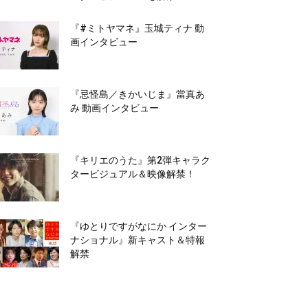
『#ミトヤマネ』玉城ティナ 動
画インタビュー
『忌怪島／きかいじま』當真あ
み 動画インタビュー
『キリエのうた』第2弾キャラク
タービジュアル＆映像解禁！
『ゆとりですがなにか インター
ナショナル』新キャスト＆特報
解禁