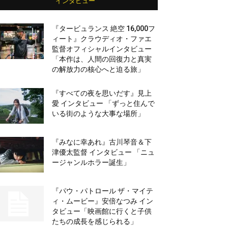
インタビュー
『タービュランス 絶空 16,000フ
ィート』クラウディオ・ファエ
監督オフィシャルインタビュー
「本作は、人間の回復力と真実
の解放力の核心へと迫る旅」
『すべての夜を思いだす』見上
愛 インタビュー 「ずっと住んで
いる街のような大事な場所」
『みなに幸あれ』古川琴音＆下
津優太監督 インタビュー 「ニュ
ージャンルホラー誕生」
『パウ・パトロール ザ・マイテ
ィ・ムービー』安倍なつみ イン
タビュー「映画館に行くと子供
たちの成長を感じられる」