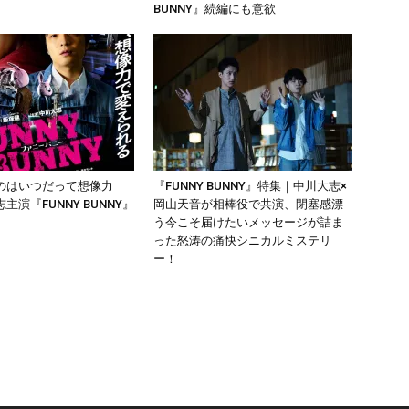
』
BUNNY』続編にも意欲
のはいつだって想像力
『FUNNY BUNNY』特集｜中川大志×
主演『FUNNY BUNNY』
岡山天音が相棒役で共演、閉塞感漂
う今こそ届けたいメッセージが詰ま
った怒涛の痛快シニカルミステリ
ー！