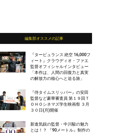
編集部オススメの記事
『タービュランス 絶空 16,000フ
ィート』クラウディオ・ファエ
監督オフィシャルインタビュー
「本作は、人間の回復力と真実
の解放力の核心へと迫る旅」
『侍タイムスリッパー』の安田
監督など豪華審査員 第１９回Ｔ
ＯＨＯシネマズ学生映画祭 ３月
３０日(月)開催
新進気鋭の監督・中川駿の魅力
とは！？ 『90メートル』制作の