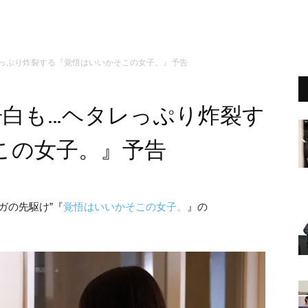
レっぷり炸裂する『覚悟はいいかそこの女子。』予告
告白も…ヘタレっぷり炸裂す
この女子。』予告
ガの先駆け”『
覚悟はいいかそこの女子。
』の