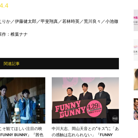
4.4
えりか／伊藤健太郎／甲斐翔真／若林時英／荒川良々／小池徹
原作：椎葉ナナ
関連記事
こそ観てほしい注目の映
中川大志、岡山天音との“キス”に「あ
UNNY BUNNY』『茜色
の感触は忘れられない」『FUNNY