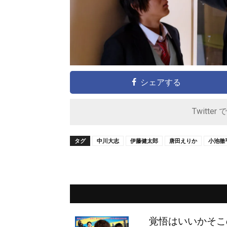
シェアする
Twitter 
タグ
中川大志
伊藤健太郎
唐田えりか
小池徹
覚悟はいいかそこ