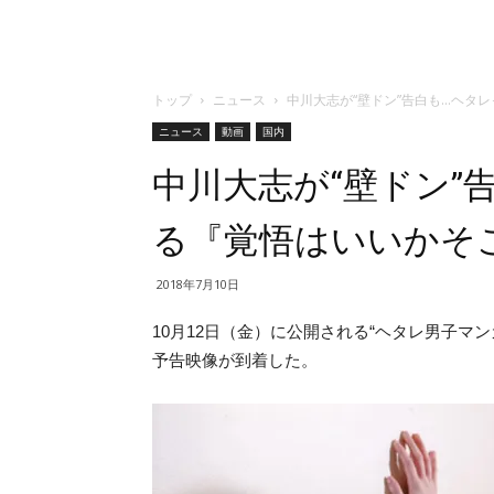
トップ
ニュース
中川大志が“壁ドン”告白も…ヘタ
ニュース
動画
国内
中川大志が“壁ドン”
る『覚悟はいいかそ
2018年7月10日
10月12日（金）に公開される“ヘタレ男子マン
予告映像が到着した。