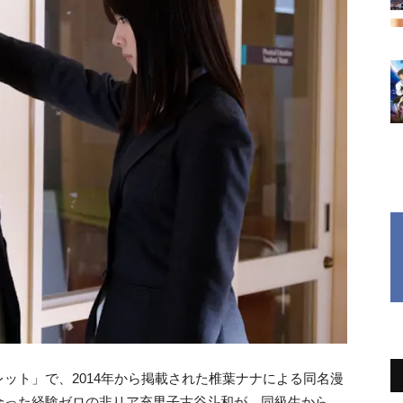
ット」で、2014年から掲載された椎葉ナナによる同名漫
合った経験ゼロの非リア充男子古谷斗和が、同級生から