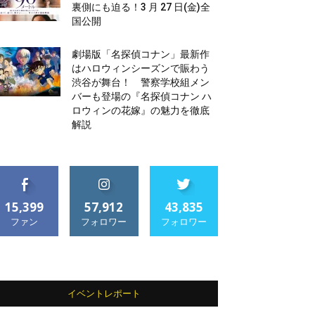
裏側にも迫る！3 月 27 日(金)全
国公開
劇場版「名探偵コナン」最新作
はハロウィンシーズンで賑わう
渋谷が舞台！ 警察学校組メン
バーも登場の『名探偵コナン ハ
ロウィンの花嫁』の魅力を徹底
解説
15,399
57,912
43,835
ファン
フォロワー
フォロワー
イベントレポート