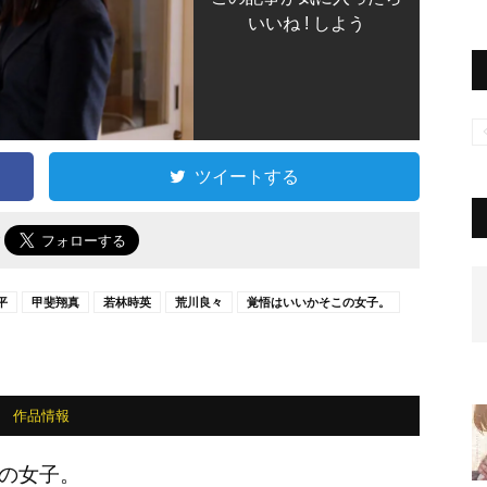
いいね ! しよう
ツイートする
で
平
甲斐翔真
若林時英
荒川良々
覚悟はいいかそこの女子。
作品情報
の女子。