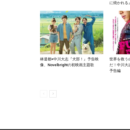
に焼かれる
林遣都×中川大志『犬部！』予告映
世界を救う
像、Novelbrightの初映画主題歌
だ！中川大志
予告編