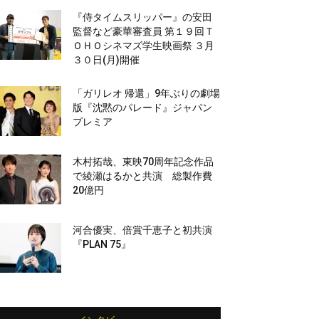
『侍タイムスリッパー』の安田
監督など豪華審査員 第１９回Ｔ
ＯＨＯシネマズ学生映画祭 ３月
３０日(月)開催
「ガリレオ 帰還」9年ぶりの劇場
版『沈黙のパレード』ジャパン
プレミア
木村拓哉、東映70周年記念作品
で綾瀬はるかと共演 総製作費
20億円
河合優実、倍賞千恵子と初共演
『PLAN 75』