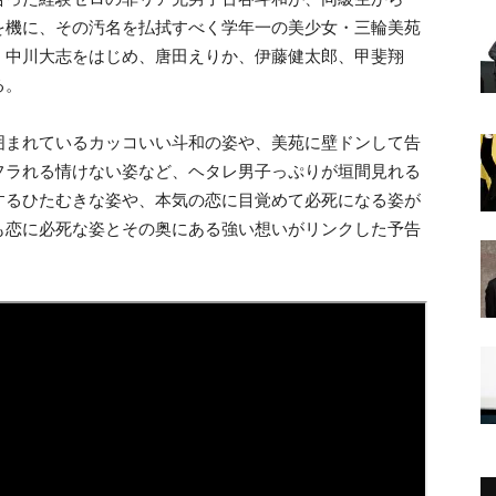
を機に、その汚名を払拭すべく学年一の美少女・三輪美苑
。中川大志をはじめ、唐田えりか、伊藤健太郎、甲斐翔
る。
囲まれているカッコいい斗和の姿や、美苑に壁ドンして告
フラれる情けない姿など、ヘタレ男子っぷりが垣間見れる
するひたむきな姿や、本気の恋に目覚めて必死になる姿が
も恋に必死な姿とその奥にある強い想いがリンクした予告