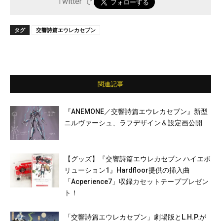
Twitter で
タグ
交響詩篇エウレカセブン
関連記事
『ANEMONE／交響詩篇エウレカセブン』新型
ニルヴァーシュ、ラフデザイン＆設定画公開
【グッズ】『交響詩篇エウレカセブン ハイエボ
リューション1』Hardfloor提供の挿入曲
「Acperience7」収録カセットテーププレゼン
ト！
「交響詩篇エウレカセブン」劇場版とL.H.P.が