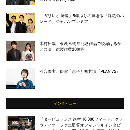
「ガリレオ 帰還」9年ぶりの劇場版『沈黙のパ
レード』ジャパンプレミア
木村拓哉、東映70周年記念作品で綾瀬はるか
と共演 総製作費20億円
河合優実、倍賞千恵子と初共演『PLAN 75』
インタビュー
『タービュランス 絶空 16,000フィート』クラ
ウディオ・ファエ監督オフィシャルインタビ