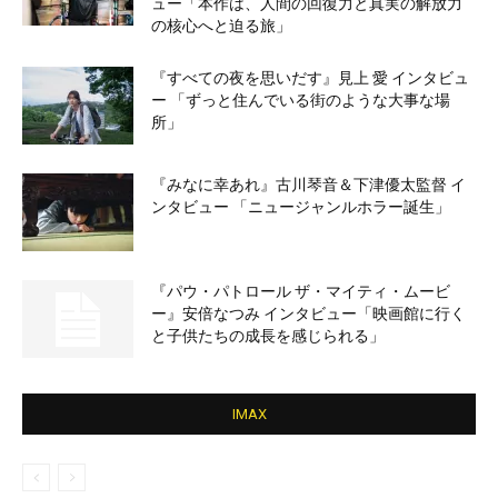
ュー「本作は、人間の回復力と真実の解放力
の核心へと迫る旅」
『すべての夜を思いだす』見上 愛 インタビュ
ー 「ずっと住んでいる街のような大事な場
所」
『みなに幸あれ』古川琴音＆下津優太監督 イ
ンタビュー 「ニュージャンルホラー誕生」
『パウ・パトロール ザ・マイティ・ムービ
ー』安倍なつみ インタビュー「映画館に行く
と子供たちの成長を感じられる」
IMAX