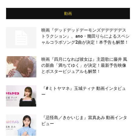
動画
映画『デッドデッドデーモンズデデデデデス
トラクション』、ano・幾田りらによるスペシ
ャルコラボソング2曲が決定！本予告も解禁！
映画『四月になれば彼女は』主題歌に藤井 風
の新曲「満ちてゆく」が決定！最新予告映像
とポスタービジュアルも解禁！
『#ミトヤマネ』玉城ティナ 動画インタビュ
ー
『忌怪島／きかいじま』當真あみ 動画インタ
ビュー