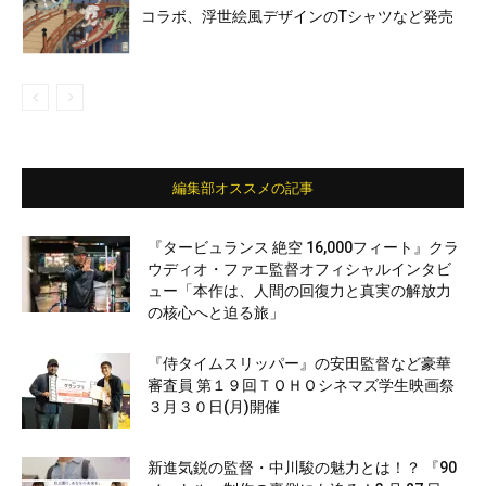
コラボ、浮世絵風デザインのTシャツなど発売
編集部オススメの記事
『タービュランス 絶空 16,000フィート』クラ
ウディオ・ファエ監督オフィシャルインタビ
ュー「本作は、人間の回復力と真実の解放力
の核心へと迫る旅」
『侍タイムスリッパー』の安田監督など豪華
審査員 第１９回ＴＯＨＯシネマズ学生映画祭
３月３０日(月)開催
新進気鋭の監督・中川駿の魅力とは！？ 『90