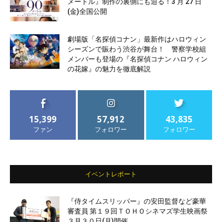
メートル』制作の裏側にも迫る！3 月 27 日
(金)全国公開
劇場版「名探偵コナン」最新作はハロウィン
シーズンで賑わう渋谷が舞台！ 警察学校組
メンバーも登場の『名探偵コナン ハロウィン
の花嫁』の魅力を徹底解説
15,399
57,912
43,835
ファン
フォロワー
フォロワー
イベントレポート
『侍タイムスリッパー』の安田監督など豪華
審査員 第１９回ＴＯＨＯシネマズ学生映画祭
３月３０日(月)開催