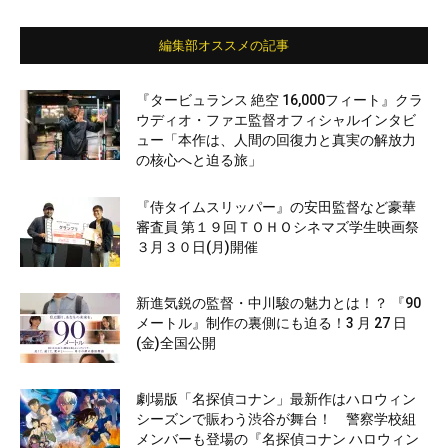
編集部オススメの記事
『タービュランス 絶空 16,000フィート』クラ
ウディオ・ファエ監督オフィシャルインタビ
ュー「本作は、人間の回復力と真実の解放力
の核心へと迫る旅」
『侍タイムスリッパー』の安田監督など豪華
審査員 第１９回ＴＯＨＯシネマズ学生映画祭
３月３０日(月)開催
新進気鋭の監督・中川駿の魅力とは！？ 『90
メートル』制作の裏側にも迫る！3 月 27 日
(金)全国公開
劇場版「名探偵コナン」最新作はハロウィン
シーズンで賑わう渋谷が舞台！ 警察学校組
メンバーも登場の『名探偵コナン ハロウィン