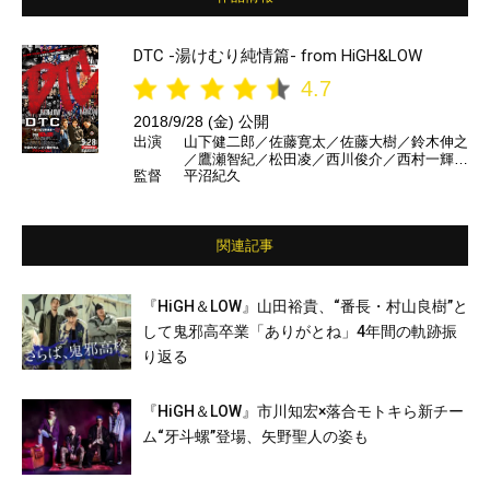
DTC -湯けむり純情篇- from HiGH&LOW
4.7
2018/9/28 (金) 公開
出演
山下健二郎／佐藤寛太／佐藤大樹／鈴木伸之
／鷹瀬智紀／松田凌／西川俊介／西村一輝／
監督
平沼紀久
水野勝／田中俊介／守屋光治／井澤勇貴／八
木将康／天野浩成／笛木優子／駿河太郎／新
井美羽 ほか
関連記事
『HiGH＆LOW』山田裕貴、“番長・村山良樹”と
して鬼邪高卒業「ありがとね」4年間の軌跡振
り返る
『HiGH＆LOW』市川知宏×落合モトキら新チー
ム“牙斗螺”登場、矢野聖人の姿も