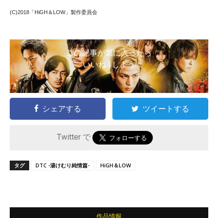
(C)2018「HiGH＆LOW」製作委員会
この記事が気に入ったら
いいね ! しよう
シェアする
ツイートする
Twitter で
タグ
DTC -湯けむり純情篇-
HiGH＆LOW
作品情報