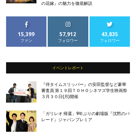
の花嫁』の魅力を徹底解説
15,399
57,912
43,835
ファン
フォロワー
フォロワー
イベントレポート
『侍タイムスリッパー』の安田監督など豪華
審査員 第１９回ＴＯＨＯシネマズ学生映画祭
３月３０日(月)開催
「ガリレオ 帰還」9年ぶりの劇場版『沈黙のパ
レード』ジャパンプレミア