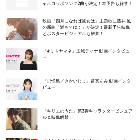
ャルコラボソング2曲が決定！本予告も解禁！
映画『四月になれば彼女は』主題歌に藤井 風
の新曲「満ちてゆく」が決定！最新予告映像
とポスタービジュアルも解禁！
『#ミトヤマネ』玉城ティナ 動画インタビュ
ー
『忌怪島／きかいじま』當真あみ 動画インタ
ビュー
『キリエのうた』第2弾キャラクタービジュア
ル＆映像解禁！