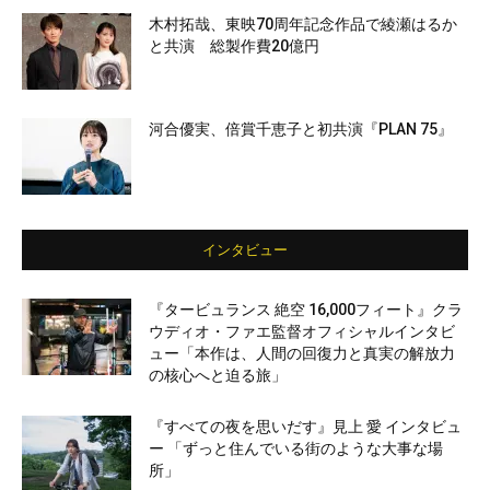
木村拓哉、東映70周年記念作品で綾瀬はるか
と共演 総製作費20億円
河合優実、倍賞千恵子と初共演『PLAN 75』
インタビュー
『タービュランス 絶空 16,000フィート』クラ
ウディオ・ファエ監督オフィシャルインタビ
ュー「本作は、人間の回復力と真実の解放力
の核心へと迫る旅」
『すべての夜を思いだす』見上 愛 インタビュ
ー 「ずっと住んでいる街のような大事な場
所」