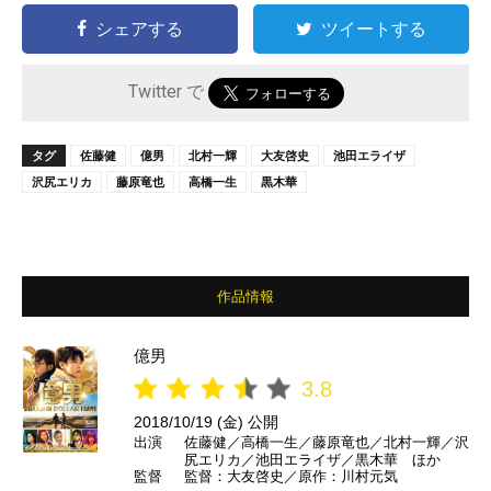
シェアする
ツイートする
Twitter で
タグ
佐藤健
億男
北村一輝
大友啓史
池田エライザ
沢尻エリカ
藤原竜也
高橋一生
黒木華
作品情報
億男
3.8
2018/10/19 (金) 公開
出演
佐藤健／高橋一生／藤原竜也／北村一輝／沢
尻エリカ／池田エライザ／黒木華 ほか
監督
監督：大友啓史／原作：川村元気