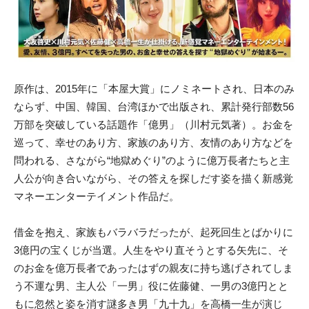
原作は、2015年に「本屋大賞」にノミネートされ、日本のみ
ならず、中国、韓国、台湾ほかで出版され、累計発行部数56
万部を突破している話題作「億男」（川村元気著）。お金を
巡って、幸せのあり方、家族のあり方、友情のあり方などを
問われる、さながら“地獄めぐり”のように億万長者たちと主
人公が向き合いながら、その答えを探しだす姿を描く新感覚
マネーエンターテイメント作品だ。
借金を抱え、家族もバラバラだったが、起死回生とばかりに
3億円の宝くじが当選。人生をやり直そうとする矢先に、そ
のお金を億万長者であったはずの親友に持ち逃げされてしま
う不運な男、主人公「一男」役に佐藤健、一男の3億円とと
もに忽然と姿を消す謎多き男「九十九」を高橋一生が演じ