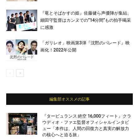
『竜とそばかすの姫』佐藤健ら声優陣が集結、
細田守監督はカンヌでの”14分間”もの拍手喝采
に感激
「ガリレオ」映画第3弾『沈黙のパレード』映
画化！2022年公開
編集部オススメの記事
『タービュランス 絶空 16,000フィート』クラ
ウディオ・ファエ監督オフィシャルインタビ
ュー「本作は、人間の回復力と真実の解放力
の核心へと迫る旅」