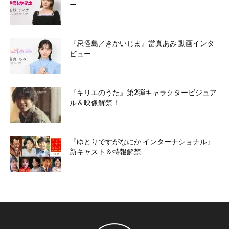
ー
『忌怪島／きかいじま』當真あみ 動画インタ
ビュー
『キリエのうた』第2弾キャラクタービジュア
ル＆映像解禁！
『ゆとりですがなにか インターナショナル』
新キャスト＆特報解禁