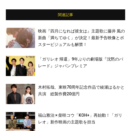
関連記事
映画『四月になれば彼女は』主題歌に藤井 風の
新曲「満ちてゆく」が決定！最新予告映像とポ
スタービジュアルも解禁！
「ガリレオ 帰還」9年ぶりの劇場版『沈黙のパ
レード』ジャパンプレミア
木村拓哉、東映70周年記念作品で綾瀬はるかと
共演 総製作費20億円
福山雅治 × 柴咲コウ「KOH+」再始動！「ガリ
レオ」新作映画の主題歌を担当