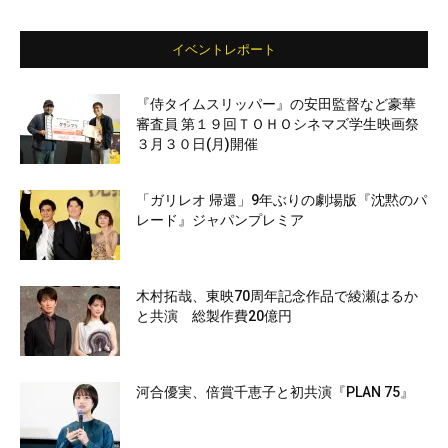
イベントレポート
『侍タイムスリッパー』の安田監督など豪華
審査員 第１９回ＴＯＨＯシネマズ学生映画祭
３月３０日(月)開催
「ガリレオ 帰還」9年ぶりの劇場版『沈黙のパ
レード』ジャパンプレミア
木村拓哉、東映70周年記念作品で綾瀬はるか
と共演 総製作費20億円
河合優実、倍賞千恵子と初共演『PLAN 75』