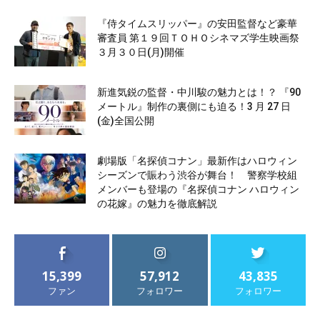
『侍タイムスリッパー』の安田監督など豪華
審査員 第１９回ＴＯＨＯシネマズ学生映画祭
３月３０日(月)開催
新進気鋭の監督・中川駿の魅力とは！？ 『90
メートル』制作の裏側にも迫る！3 月 27 日
(金)全国公開
劇場版「名探偵コナン」最新作はハロウィン
シーズンで賑わう渋谷が舞台！ 警察学校組
メンバーも登場の『名探偵コナン ハロウィン
の花嫁』の魅力を徹底解説
15,399
57,912
43,835
ファン
フォロワー
フォロワー