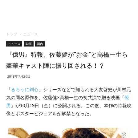
トップ
ニュース
ニュース
動画
国内
『億男』特報、佐藤健が“お金”と高橋一生ら
豪華キャスト陣に振り回される！？
2018年7月26日
『
るろうに剣心
』シリーズなどで知られる大友啓史が川村元
気の同名原作を、佐藤健×高橋一生の初共演で贈る映画『
億
男
』が10月19日（金）に公開される。この度、本作の特報映
像とポスタービジュアルが解禁となった。