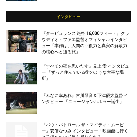
インタビュー
『タービュランス 絶空 16,000フィート』クラ
ウディオ・ファエ監督オフィシャルインタビ
ュー「本作は、人間の回復力と真実の解放力
の核心へと迫る旅」
『すべての夜を思いだす』見上 愛 インタビュ
ー 「ずっと住んでいる街のような大事な場
所」
『みなに幸あれ』古川琴音＆下津優太監督 イ
ンタビュー 「ニュージャンルホラー誕生」
『パウ・パトロール ザ・マイティ・ムービ
ー』安倍なつみ インタビュー「映画館に行く