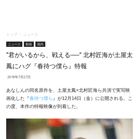
トップ
ニュース
ニュース
動画
国内
“君がいるから、戦える──” 北村匠海が土屋太
鳳にハグ『春待つ僕ら』特報
2018年7月27日
あなしんの同名原作を、土屋太鳳×北村匠海ら共演で実写映
画化した『
春待つ僕ら
』が12月14日（金）に公開される。こ
の度、本作の特報映像が到着した。