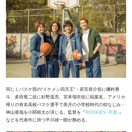
同じくバスケ部の“イケメン四天王”・若宮恭介役に磯村勇
斗、多田竜二役に杉野遥亮、宮本瑠衣役に稲葉友。アメリカ
帰りの有名高校バスケ選手で美月の小学校時代の幼なじみ・
神山亜哉を小関裕太が演じる。監督を『
ROOKIES -卒業-
』
などを代表作に持つ平川雄一朗が務める。