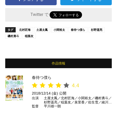
Twitter で
タグ
北村匠海
土屋太鳳
小関裕太
春待つ僕ら
杉野遥亮
磯村勇斗
稲葉友
作品情報
春待つ僕ら
4.4
2018/12/14 (金) 公開
出演
土屋太鳳／北村匠海／小関裕太／磯村勇斗／
杉野遥亮／稲葉友／泉里香／佐生雪／緒川た
監督
平川雄一朗
まき ほか