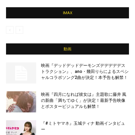
IMAX
動画
映画『デッドデッドデーモンズデデデデデス
トラクション』、ano・幾田りらによるスペシ
ャルコラボソング2曲が決定！本予告も解禁！
映画『四月になれば彼女は』主題歌に藤井 風
の新曲「満ちてゆく」が決定！最新予告映像
とポスタービジュアルも解禁！
『#ミトヤマネ』玉城ティナ 動画インタビュ
ー