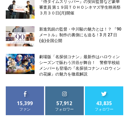
『侍タイムスリッパー』の安田監督など豪華
審査員 第１９回ＴＯＨＯシネマズ学生映画祭
３月３０日(月)開催
新進気鋭の監督・中川駿の魅力とは！？ 『90
メートル』制作の裏側にも迫る！3 月 27 日
(金)全国公開
劇場版「名探偵コナン」最新作はハロウィン
シーズンで賑わう渋谷が舞台！ 警察学校組
メンバーも登場の『名探偵コナン ハロウィン
の花嫁』の魅力を徹底解説
15,399
57,912
43,835
ファン
フォロワー
フォロワー