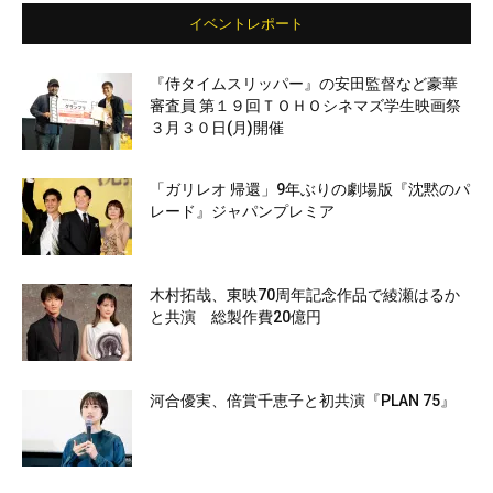
イベントレポート
『侍タイムスリッパー』の安田監督など豪華
審査員 第１９回ＴＯＨＯシネマズ学生映画祭
３月３０日(月)開催
「ガリレオ 帰還」9年ぶりの劇場版『沈黙のパ
レード』ジャパンプレミア
木村拓哉、東映70周年記念作品で綾瀬はるか
と共演 総製作費20億円
河合優実、倍賞千恵子と初共演『PLAN 75』