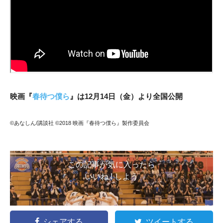
映画『
春待つ僕ら
』は12月14日（金）より全国公開
©あなしん/講談社 ©2018 映画『春待つ僕ら』製作委員会
この記事が気に入ったら
いいね ! しよう
シェアする
ツイートする