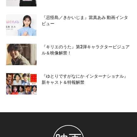
『忌怪島／きかいじま』當真あみ 動画インタ
ビュー
『キリエのうた』第2弾キャラクタービジュア
ル＆映像解禁！
『ゆとりですがなにか インターナショナル』
新キャスト＆特報解禁