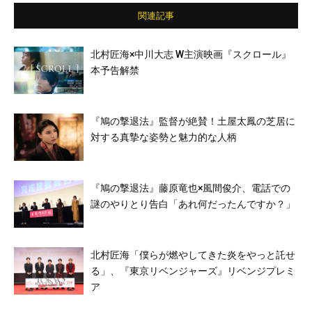
関連記事
北村匠海×中川大志 W主演映画『スクロール』
本予告解禁
『鳩の撃退法』監督が絶賛！土屋太鳳の芝居に
対する真摯な姿勢と魅力的な人柄
『鳩の撃退法』藤原竜也×風間俊介、電話での
謎のやりとり告白「あれ何だったんですか？」
北村匠海「僕らが燃やしてきた炎をやっと託せ
る」、『東京リベンジャーズ』リベンジプレミ
ア