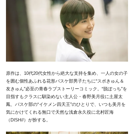
原作は、10代20代女性から絶大な支持を集め、一人の女の子
を囲む個性あふれる花形バスケ部男子たちに“スポきゅん＆
友きゅん”必至の青春ラブストーリーコミック。“脱ぼっち”を
目指すもクラスに馴染めない主人公・春野美月役に土屋太
鳳、バスケ部の“イケメン四天王”のひとりで、いつも美月を
気にかけてくれる無口で天然な浅倉永久役に北村匠海
（DISH//）が扮する。