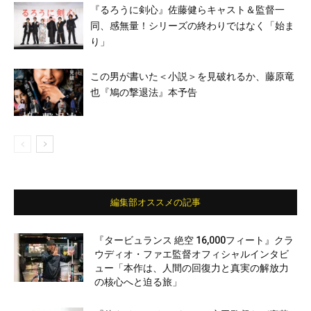
『るろうに剣心』佐藤健らキャスト＆監督一
同、感無量！シリーズの終わりではなく「始ま
り」
この男が書いた＜小説＞を見破れるか、藤原竜
也『鳩の撃退法』本予告
編集部オススメの記事
『タービュランス 絶空 16,000フィート』クラ
ウディオ・ファエ監督オフィシャルインタビ
ュー「本作は、人間の回復力と真実の解放力
の核心へと迫る旅」