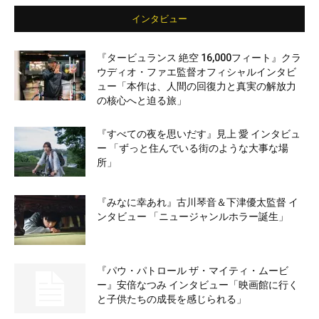
インタビュー
『タービュランス 絶空 16,000フィート』クラ
ウディオ・ファエ監督オフィシャルインタビ
ュー「本作は、人間の回復力と真実の解放力
の核心へと迫る旅」
『すべての夜を思いだす』見上 愛 インタビュ
ー 「ずっと住んでいる街のような大事な場
所」
『みなに幸あれ』古川琴音＆下津優太監督 イ
ンタビュー 「ニュージャンルホラー誕生」
『パウ・パトロール ザ・マイティ・ムービ
ー』安倍なつみ インタビュー「映画館に行く
と子供たちの成長を感じられる」