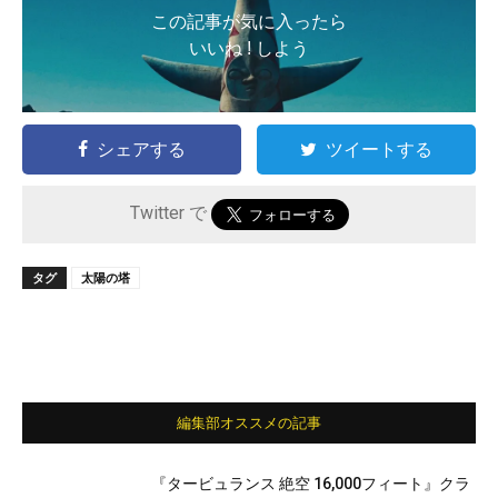
この記事が気に入ったら
いいね ! しよう
シェアする
ツイートする
Twitter で
タグ
太陽の塔
編集部オススメの記事
『タービュランス 絶空 16,000フィート』クラ