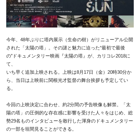
今年、48年ぶりに塔内展示（生命の樹）がリニューアル公開
され
た「太陽の塔」。その謎と魅力に迫った“最初で最後
の”ドキュメンタリー映画『太
陽の塔』が、カリコレ2018に
て、
いち早く追加上映される。上映は8月17日（金）20時30分か
ら、当日は上映前に関根光
才監督の舞台挨拶も予定してい
る。
今回の上映決定に合わせ、約2分間の予告映像も解禁。「太
陽の塔」の圧倒的な存在感に影響を受けた人々をはじめ、総
勢
29名ものインタビューを敢行した渾身のドキュメンタリー
の一部を垣間見ることができる。