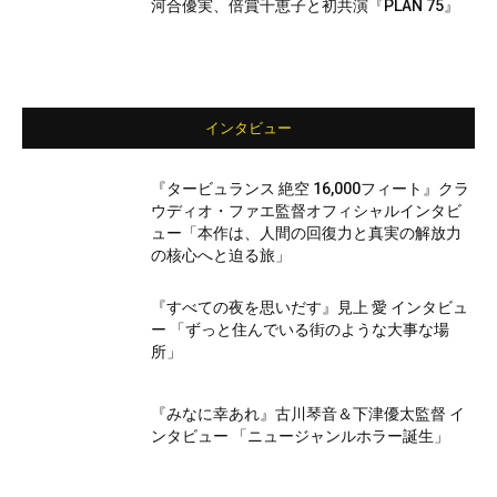
河合優実、倍賞千恵子と初共演『PLAN 75』
インタビュー
『タービュランス 絶空 16,000フィート』クラ
ウディオ・ファエ監督オフィシャルインタビ
ュー「本作は、人間の回復力と真実の解放力
の核心へと迫る旅」
『すべての夜を思いだす』見上 愛 インタビュ
ー 「ずっと住んでいる街のような大事な場
所」
『みなに幸あれ』古川琴音＆下津優太監督 イ
ンタビュー 「ニュージャンルホラー誕生」