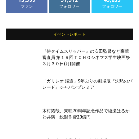
ファン
フォロワー
フォロワー
イベントレポート
『侍タイムスリッパー』の安田監督など豪華
審査員 第１９回ＴＯＨＯシネマズ学生映画祭
３月３０日(月)開催
「ガリレオ 帰還」9年ぶりの劇場版『沈黙のパ
レード』ジャパンプレミア
木村拓哉、東映70周年記念作品で綾瀬はるか
と共演 総製作費20億円