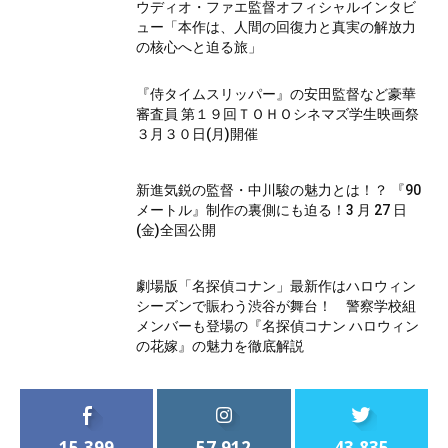
ウディオ・ファエ監督オフィシャルインタビ
ュー「本作は、人間の回復力と真実の解放力
の核心へと迫る旅」
『侍タイムスリッパー』の安田監督など豪華
審査員 第１９回ＴＯＨＯシネマズ学生映画祭
３月３０日(月)開催
新進気鋭の監督・中川駿の魅力とは！？ 『90
メートル』制作の裏側にも迫る！3 月 27 日
(金)全国公開
劇場版「名探偵コナン」最新作はハロウィン
シーズンで賑わう渋谷が舞台！ 警察学校組
メンバーも登場の『名探偵コナン ハロウィン
の花嫁』の魅力を徹底解説
15,399
57,912
43,835