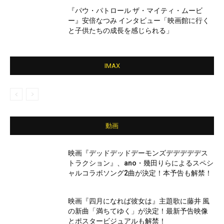
『パウ・パトロール ザ・マイティ・ムービ
ー』安倍なつみ インタビュー「映画館に行く
と子供たちの成長を感じられる」
IMAX
動画
映画『デッドデッドデーモンズデデデデデス
トラクション』、ano・幾田りらによるスペシ
ャルコラボソング2曲が決定！本予告も解禁！
映画『四月になれば彼女は』主題歌に藤井 風
の新曲「満ちてゆく」が決定！最新予告映像
とポスタービジュアルも解禁！