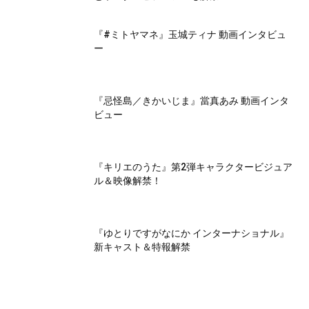
『#ミトヤマネ』玉城ティナ 動画インタビュ
ー
『忌怪島／きかいじま』當真あみ 動画インタ
ビュー
『キリエのうた』第2弾キャラクタービジュア
ル＆映像解禁！
『ゆとりですがなにか インターナショナル』
新キャスト＆特報解禁