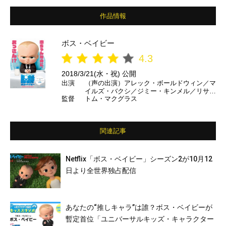
作品情報
ボス・ベイビー
4.3
2018/3/21(水・祝) 公開
出演
（声の出演）アレック・ボールドウィン／マ
イルズ・バクシ／ジミー・キンメル／リサ・
監督
トム・マクグラス
クドロー／スティーブ・ブシェミ ほか（日
本語吹替）ムロツヨシ／芳根京子／宮野真守
／山寺宏一 ほか
関連記事
Netflix「ボス・ベイビー」シーズン2が10月12
日より全世界独占配信
あなたの“推しキャラ”は誰？ボス・ベイビーが
暫定首位「ユニバーサルキッズ・キャラクター