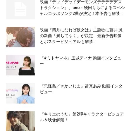
映画『デッドデッドデーモンズデデデデデス
トラクション』、ano・幾田りらによるスペシ
ャルコラボソング2曲が決定！本予告も解禁！
映画『四月になれば彼女は』主題歌に藤井 風
の新曲「満ちてゆく」が決定！最新予告映像
とポスタービジュアルも解禁！
『#ミトヤマネ』玉城ティナ 動画インタビュ
ー
『忌怪島／きかいじま』當真あみ 動画インタ
ビュー
『キリエのうた』第2弾キャラクタービジュア
ル＆映像解禁！