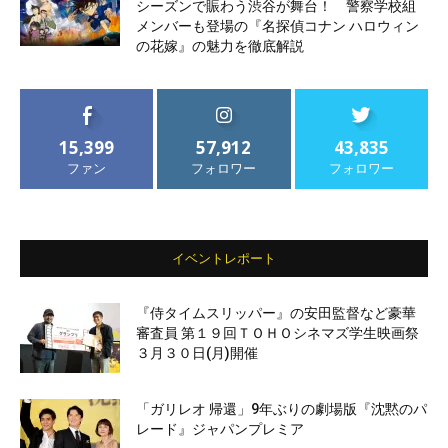
シーズンで賑わう渋谷が舞台！ 警察学校組
メンバーも登場の『名探偵コナン ハロウィン
の花嫁』の魅力を徹底解説
15,399
57,912
43,835
ファン
フォロワー
フォロワー
イベントレポート
『侍タイムスリッパー』の安田監督など豪華
審査員 第１９回ＴＯＨＯシネマズ学生映画祭
３月３０日(月)開催
「ガリレオ 帰還」9年ぶりの劇場版『沈黙のパ
レード』ジャパンプレミア