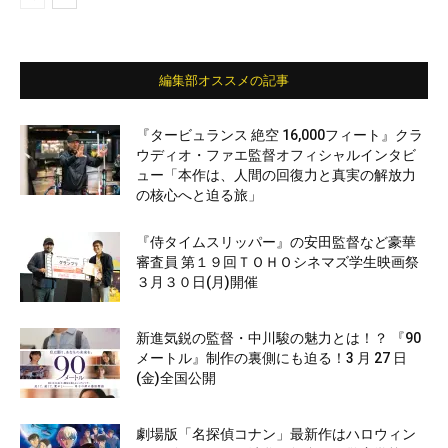
編集部オススメの記事
『タービュランス 絶空 16,000フィート』クラ
ウディオ・ファエ監督オフィシャルインタビ
ュー「本作は、人間の回復力と真実の解放力
の核心へと迫る旅」
『侍タイムスリッパー』の安田監督など豪華
審査員 第１９回ＴＯＨＯシネマズ学生映画祭
３月３０日(月)開催
新進気鋭の監督・中川駿の魅力とは！？ 『90
メートル』制作の裏側にも迫る！3 月 27 日
(金)全国公開
劇場版「名探偵コナン」最新作はハロウィン