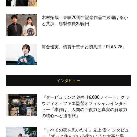
木村拓哉、東映70周年記念作品で綾瀬はるか
と共演 総製作費20億円
河合優実、倍賞千恵子と初共演『PLAN 75』
インタビュー
『タービュランス 絶空 16,000フィート』クラ
ウディオ・ファエ監督オフィシャルインタビ
ュー「本作は、人間の回復力と真実の解放力
の核心へと迫る旅」
『すべての夜を思いだす』見上 愛 インタビュ
ー 「ずっと住んでいる街のような大事な場