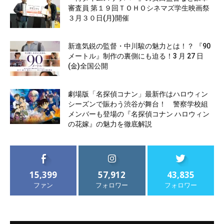
審査員 第１９回ＴＯＨＯシネマズ学生映画祭
３月３０日(月)開催
新進気鋭の監督・中川駿の魅力とは！？ 『90
メートル』制作の裏側にも迫る！3 月 27 日
(金)全国公開
劇場版「名探偵コナン」最新作はハロウィン
シーズンで賑わう渋谷が舞台！ 警察学校組
メンバーも登場の『名探偵コナン ハロウィン
の花嫁』の魅力を徹底解説
15,399
57,912
43,835
ファン
フォロワー
フォロワー