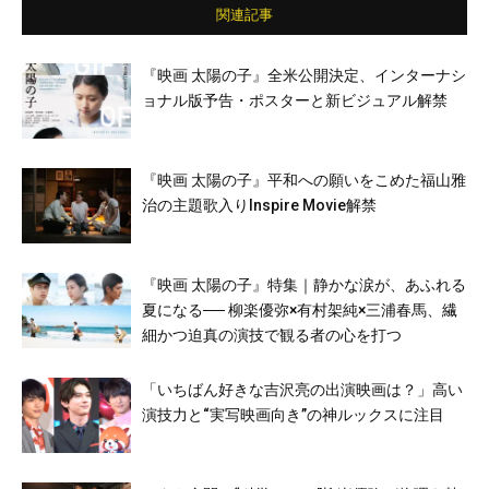
関連記事
『映画 太陽の子』全米公開決定、インターナシ
ョナル版予告・ポスターと新ビジュアル解禁
『映画 太陽の子』平和への願いをこめた福山雅
治の主題歌入りInspire Movie解禁
『映画 太陽の子』特集｜静かな涙が、あふれる
夏になる── 柳楽優弥×有村架純×三浦春馬、繊
細かつ迫真の演技で観る者の心を打つ
「いちばん好きな吉沢亮の出演映画は？」高い
演技力と“実写映画向き”の神ルックスに注目