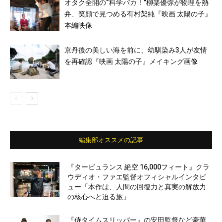
オタク全開の“科学バカ！”柳楽優弥が物理を熱
弁、笑顔で見つめる有村架純『映画 太陽の子』
本編映像
京丹後の美しい海を前に、幼馴染み3人が友情
を再確認『映画 太陽の子』メイキング画像
編集部オススメの記事
『タービュランス 絶空 16,000フィート』クラ
ウディオ・ファエ監督オフィシャルインタビ
ュー「本作は、人間の回復力と真実の解放力
の核心へと迫る旅」
『侍タイムスリッパー』の安田監督など豪華