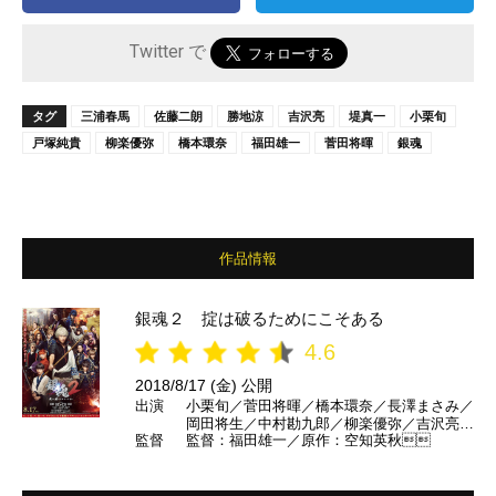
Twitter で
タグ
三浦春馬
佐藤二朗
勝地涼
吉沢亮
堤真一
小栗旬
戸塚純貴
柳楽優弥
橋本環奈
福田雄一
菅田将暉
銀魂
作品情報
銀魂２ 掟は破るためにこそある
4.6
2018/8/17 (金) 公開
出演
小栗旬／菅田将暉／橋本環奈／長澤まさみ／
岡田将生／中村勘九郎／柳楽優弥／吉沢亮／
監督
監督：福田雄一／原作：空知英秋
勝地涼／夏菜／佐藤二朗／ムロツヨシ／キム
ラ緑子／堤真一／堂本剛 ほか