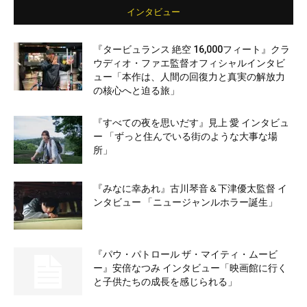
インタビュー
『タービュランス 絶空 16,000フィート』クラ
ウディオ・ファエ監督オフィシャルインタビ
ュー「本作は、人間の回復力と真実の解放力
の核心へと迫る旅」
『すべての夜を思いだす』見上 愛 インタビュ
ー 「ずっと住んでいる街のような大事な場
所」
『みなに幸あれ』古川琴音＆下津優太監督 イ
ンタビュー 「ニュージャンルホラー誕生」
『パウ・パトロール ザ・マイティ・ムービ
ー』安倍なつみ インタビュー「映画館に行く
と子供たちの成長を感じられる」