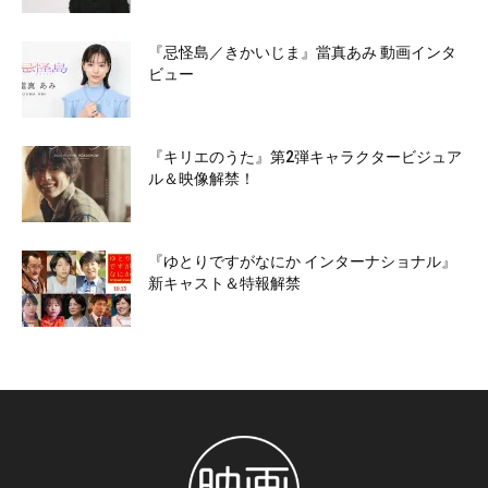
『忌怪島／きかいじま』當真あみ 動画インタ
ビュー
『キリエのうた』第2弾キャラクタービジュア
ル＆映像解禁！
『ゆとりですがなにか インターナショナル』
新キャスト＆特報解禁