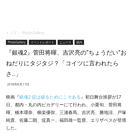
トップ
PhotoGallery
PhotoGallery
イベントレポート
ニュース
国内
『銀魂2』菅田将暉、吉沢亮の“ちょうだい”お
ねだりにタジタジ？「コイツに言われたら
さ…」
2018年8月17日
映画『
銀魂2 掟は破るためにこそある
』初日舞台挨拶が17
日、都内・丸の内ピカデリーにて行われ、小栗旬、菅田将
暉、橋本環奈、柳楽優弥、三浦春馬、吉
沢亮、勝地涼、戸塚
純貴、佐藤二朗、堤真一、福田雄一監督、エリザベスが登壇
した。