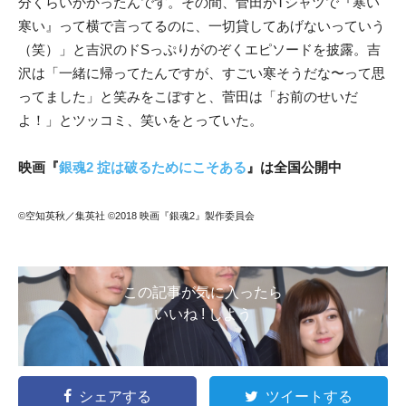
分くらいかかったんです。その間、菅田がTシャツで『寒い
寒い』って横で言ってるのに、一切貸してあげないっていう
（笑）」と吉沢のドSっぷりがのぞくエピソードを披露。吉
沢は「一緒に帰ってたんですが、すごい寒そうだな〜って思
ってました」と笑みをこぼすと、菅田は「お前のせいだ
よ！」とツッコミ、笑いをとっていた。
映画『
銀魂2 掟は破るためにこそある
』は全国公開中
©空知英秋／集英社 ©2018 映画『銀魂2』製作委員会
この記事が気に入ったら
いいね ! しよう
シェアする
ツイートする