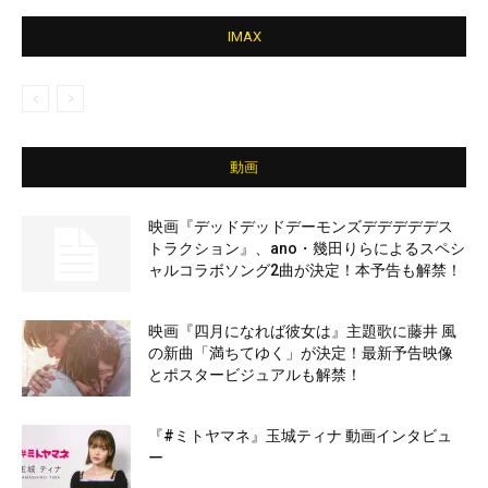
IMAX
動画
映画『デッドデッドデーモンズデデデデデス
トラクション』、ano・幾田りらによるスペシ
ャルコラボソング2曲が決定！本予告も解禁！
映画『四月になれば彼女は』主題歌に藤井 風
の新曲「満ちてゆく」が決定！最新予告映像
とポスタービジュアルも解禁！
『#ミトヤマネ』玉城ティナ 動画インタビュ
ー