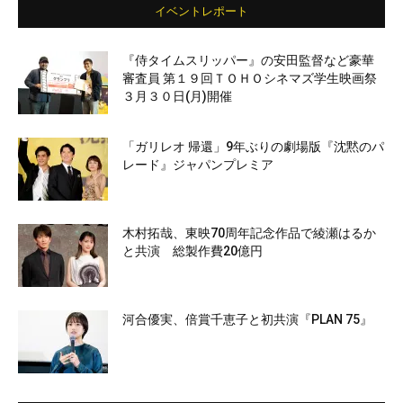
イベントレポート
『侍タイムスリッパー』の安田監督など豪華
審査員 第１９回ＴＯＨＯシネマズ学生映画祭
３月３０日(月)開催
「ガリレオ 帰還」9年ぶりの劇場版『沈黙のパ
レード』ジャパンプレミア
木村拓哉、東映70周年記念作品で綾瀬はるか
と共演 総製作費20億円
河合優実、倍賞千恵子と初共演『PLAN 75』