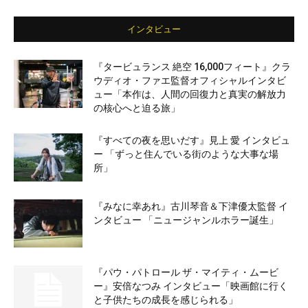
インタビュー
『タービュランス 絶空 16,000フィート』クラ
ウディオ・ファエ監督オフィシャルインタビ
ュー「本作は、人間の回復力と真実の解放力
の核心へと迫る旅」
『すべての夜を思いだす』見上 愛 インタビュ
ー 「ずっと住んでいる街のような大事な場
所」
『みなに幸あれ』古川琴音＆下津優太監督 イ
ンタビュー 「ニュージャンルホラー誕生」
『パウ・パトロール ザ・マイティ・ムービ
ー』安倍なつみ インタビュー「映画館に行く
と子供たちの成長を感じられる」