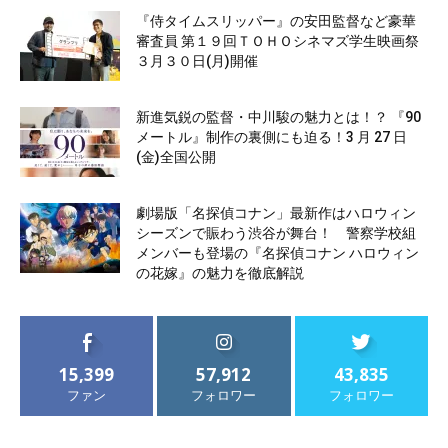
『侍タイムスリッパー』の安田監督など豪華
審査員 第１９回ＴＯＨＯシネマズ学生映画祭
３月３０日(月)開催
新進気鋭の監督・中川駿の魅力とは！？ 『90
メートル』制作の裏側にも迫る！3 月 27 日
(金)全国公開
劇場版「名探偵コナン」最新作はハロウィン
シーズンで賑わう渋谷が舞台！ 警察学校組
メンバーも登場の『名探偵コナン ハロウィン
の花嫁』の魅力を徹底解説
15,399
57,912
43,835
ファン
フォロワー
フォロワー