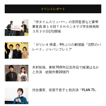
イベントレポート
『侍タイムスリッパー』の安田監督など豪華
審査員 第１９回ＴＯＨＯシネマズ学生映画祭
３月３０日(月)開催
「ガリレオ 帰還」9年ぶりの劇場版『沈黙のパ
レード』ジャパンプレミア
木村拓哉、東映70周年記念作品で綾瀬はるか
と共演 総製作費20億円
河合優実、倍賞千恵子と初共演『PLAN 75』