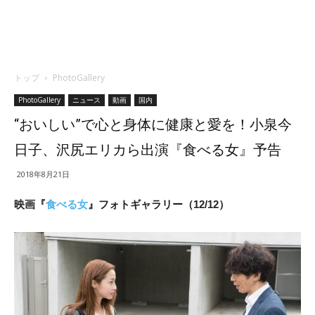
トップ
PhotoGallery
PhotoGallery
ニュース
動画
国内
“おいしい”で心と身体に健康と愛を！小泉今
日子、沢尻エリカら出演『食べる女』予告
2018年8月21日
映画『
食べる女
』フォトギャラリー（12/12）