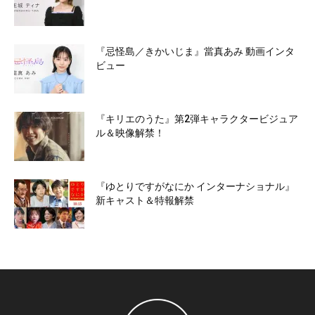
『忌怪島／きかいじま』當真あみ 動画インタ
ビュー
『キリエのうた』第2弾キャラクタービジュア
ル＆映像解禁！
『ゆとりですがなにか インターナショナル』
新キャスト＆特報解禁