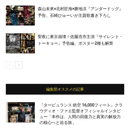
森山未來×北村匠海×勝地涼『アンダードッグ』
予告、石崎ひゅーいが主題歌書き下ろし
聖夜に東京崩壊！佐藤浩市主演『サイレント・
トーキョー』予告編、ポスター2種も解禁
編集部オススメの記事
『タービュランス 絶空 16,000フィート』クラ
ウディオ・ファエ監督オフィシャルインタビ
ュー「本作は、人間の回復力と真実の解放力
の核心へと迫る旅」