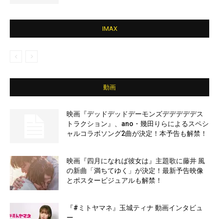
IMAX
動画
映画『デッドデッドデーモンズデデデデデス
トラクション』、ano・幾田りらによるスペシ
ャルコラボソング2曲が決定！本予告も解禁！
映画『四月になれば彼女は』主題歌に藤井 風
の新曲「満ちてゆく」が決定！最新予告映像
とポスタービジュアルも解禁！
『#ミトヤマネ』玉城ティナ 動画インタビュ
ー