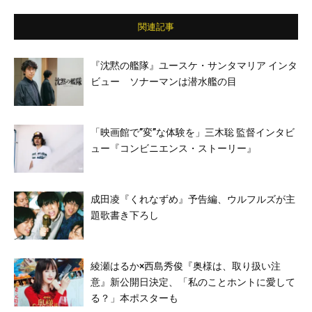
原秀幸／間宮祥太朗／遠藤史也／RYO(ORA
NGE RANGE)／PANTA(頭脳警察）／眞木蔵
関連記事
人 ほか
『沈黙の艦隊』ユースケ・サンタマリア インタ
ビュー ソナーマンは潜水艦の目
「映画館で”変”な体験を」三木聡 監督インタビ
ュー『コンビニエンス・ストーリー』
成田凌『くれなずめ』予告編、ウルフルズが主
題歌書き下ろし
綾瀬はるか×西島秀俊『奥様は、取り扱い注
意』新公開日決定、「私のことホントに愛して
る？」本ポスターも