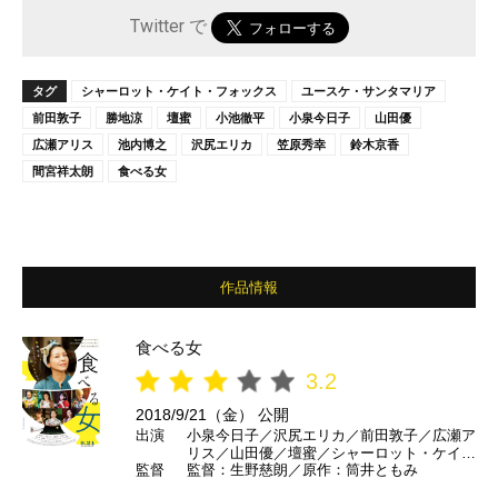
Twitter で
タグ
シャーロット・ケイト・フォックス
ユースケ・サンタマリア
前田敦子
勝地涼
壇蜜
小池徹平
小泉今日子
山田優
広瀬アリス
池内博之
沢尻エリカ
笠原秀幸
鈴木京香
間宮祥太朗
食べる女
作品情報
食べる女
3.2
2018/9/21（金） 公開
出演
小泉今日子／沢尻エリカ／前田敦子／広瀬ア
リス／山田優／壇蜜／シャーロット・ケイ
監督
監督：生野慈朗／原作：筒井ともみ
ト・フォックス／鈴木京香／ユースケ・サン
タマリア／池内博之／勝地涼／小池徹平／笠