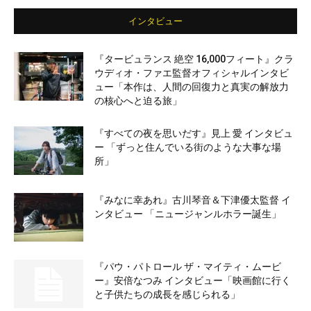
インタビュー
『タービュランス 絶空 16,000フィート』クラ
ウディオ・ファエ監督オフィシャルインタビ
ュー「本作は、人間の回復力と真実の解放力
の核心へと迫る旅」
『すべての夜を思いだす』見上 愛 インタビュ
ー 「ずっと住んでいる街のような大事な場
所」
『みなに幸あれ』古川琴音＆下津優太監督 イ
ンタビュー 「ニュージャンルホラー誕生」
『パウ・パトロール ザ・マイティ・ムービ
ー』安倍なつみ インタビュー「映画館に行く
と子供たちの成長を感じられる」