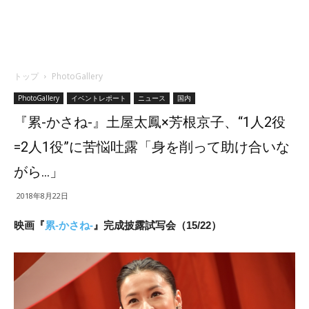
トップ
PhotoGallery
PhotoGallery
イベントレポート
ニュース
国内
『累-かさね-』土屋太鳳×芳根京子、“1人2役
=2人1役”に苦悩吐露「身を削って助け合いな
がら…」
2018年8月22日
映画『
累-かさね-
』完成披露試写会（15/22）