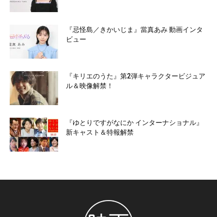
『忌怪島／きかいじま』當真あみ 動画インタ
ビュー
『キリエのうた』第2弾キャラクタービジュア
ル＆映像解禁！
『ゆとりですがなにか インターナショナル』
新キャスト＆特報解禁