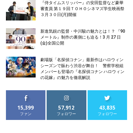
『侍タイムスリッパー』の安田監督など豪華
審査員 第１９回ＴＯＨＯシネマズ学生映画祭
３月３０日(月)開催
新進気鋭の監督・中川駿の魅力とは！？ 『90
メートル』制作の裏側にも迫る！3 月 27 日
(金)全国公開
劇場版「名探偵コナン」最新作はハロウィン
シーズンで賑わう渋谷が舞台！ 警察学校組
メンバーも登場の『名探偵コナン ハロウィン
の花嫁』の魅力を徹底解説
15,399
57,912
43,835
ファン
フォロワー
フォロワー