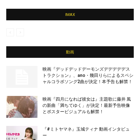
IMAX
動画
映画『デッドデッドデーモンズデデデデデス
トラクション』、ano・幾田りらによるスペシ
ャルコラボソング2曲が決定！本予告も解禁！
映画『四月になれば彼女は』主題歌に藤井 風
の新曲「満ちてゆく」が決定！最新予告映像
とポスタービジュアルも解禁！
『#ミトヤマネ』玉城ティナ 動画インタビュ
ー