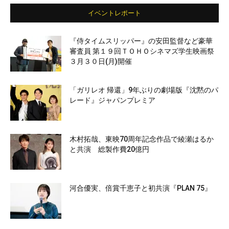
イベントレポート
『侍タイムスリッパー』の安田監督など豪華
審査員 第１９回ＴＯＨＯシネマズ学生映画祭
３月３０日(月)開催
「ガリレオ 帰還」9年ぶりの劇場版『沈黙のパ
レード』ジャパンプレミア
木村拓哉、東映70周年記念作品で綾瀬はるか
と共演 総製作費20億円
河合優実、倍賞千恵子と初共演『PLAN 75』