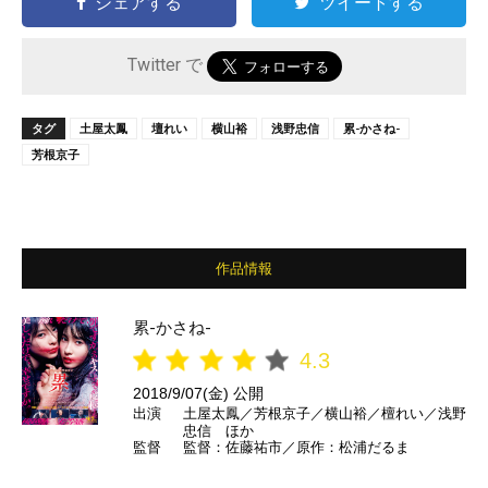
シェアする
ツイートする
Twitter で
タグ
土屋太鳳
壇れい
横山裕
浅野忠信
累-かさね-
芳根京子
作品情報
累-かさね-
4.3
2018/9/07(金) 公開
出演
土屋太鳳／芳根京子／横山裕／檀れい／浅野
忠信 ほか
監督
監督：佐藤祐市／原作：松浦だるま