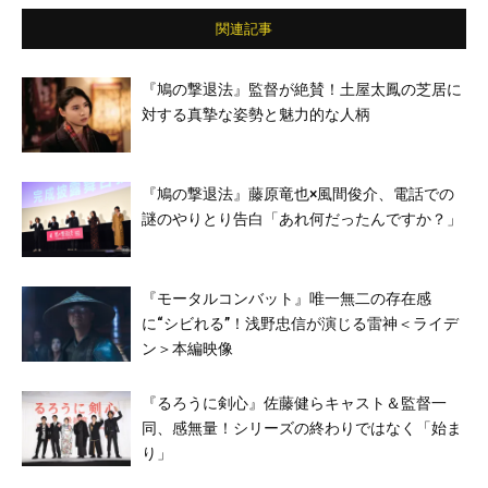
関連記事
『鳩の撃退法』監督が絶賛！土屋太鳳の芝居に
対する真摯な姿勢と魅力的な人柄
『鳩の撃退法』藤原竜也×風間俊介、電話での
謎のやりとり告白「あれ何だったんですか？」
『モータルコンバット』唯一無二の存在感
に“シビれる”！浅野忠信が演じる雷神＜ライデ
ン＞本編映像
『るろうに剣心』佐藤健らキャスト＆監督一
同、感無量！シリーズの終わりではなく「始ま
り」