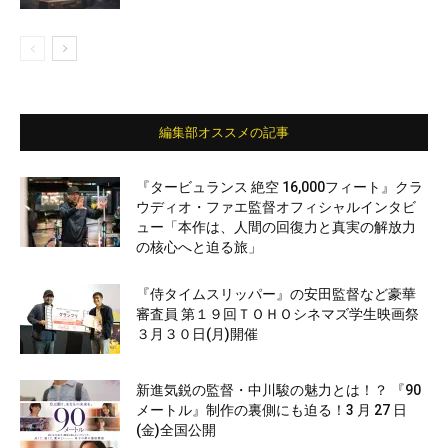
編集部オススメの記事
『タービュランス 絶空 16,000フィート』クラ
ウディオ・ファエ監督オフィシャルインタビ
ュー「本作は、人間の回復力と真実の解放力
の核心へと迫る旅」
『侍タイムスリッパー』の安田監督など豪華
審査員 第１９回ＴＯＨＯシネマズ学生映画祭
３月３０日(月)開催
新進気鋭の監督・中川駿の魅力とは！？ 『90
メートル』制作の裏側にも迫る！3 月 27 日
(金)全国公開