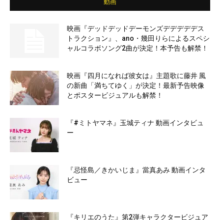
動画
映画『デッドデッドデーモンズデデデデデス
トラクション』、ano・幾田りらによるスペシ
ャルコラボソング2曲が決定！本予告も解禁！
映画『四月になれば彼女は』主題歌に藤井 風
の新曲「満ちてゆく」が決定！最新予告映像
とポスタービジュアルも解禁！
『#ミトヤマネ』玉城ティナ 動画インタビュ
ー
『忌怪島／きかいじま』當真あみ 動画インタ
ビュー
『キリエのうた』第2弾キャラクタービジュア