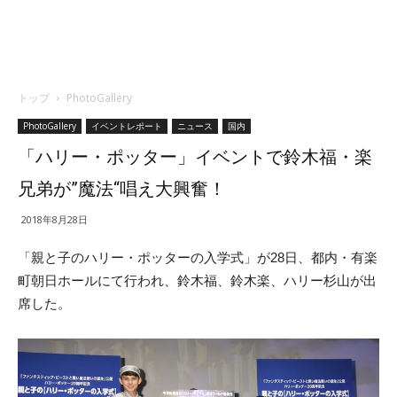
トップ
PhotoGallery
PhotoGallery
イベントレポート
ニュース
国内
「ハリー・ポッター」イベントで鈴木福・楽
兄弟が”魔法“唱え大興奮！
2018年8月28日
「親と子のハリー・ポッターの入学式」が28日、都内・有楽
町朝日ホールにて行われ、鈴木福、鈴木楽、ハリー杉山が出
席した。