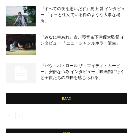
『すべての夜を思いだす』見上 愛 インタビュ
ー 「ずっと住んでいる街のような大事な場
所」
『みなに幸あれ』古川琴音＆下津優太監督 イ
ンタビュー 「ニュージャンルホラー誕生」
『パウ・パトロール ザ・マイティ・ムービ
ー』安倍なつみ インタビュー「映画館に行く
と子供たちの成長を感じられる」
IMAX