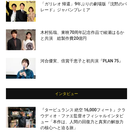
「ガリレオ 帰還」9年ぶりの劇場版『沈黙のパ
レード』ジャパンプレミア
木村拓哉、東映70周年記念作品で綾瀬はるか
と共演 総製作費20億円
河合優実、倍賞千恵子と初共演『PLAN 75』
インタビュー
『タービュランス 絶空 16,000フィート』クラ
ウディオ・ファエ監督オフィシャルインタビ
ュー「本作は、人間の回復力と真実の解放力
の核心へと迫る旅」