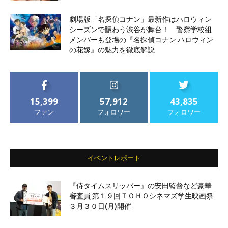
劇場版「名探偵コナン」最新作はハロウィン
シーズンで賑わう渋谷が舞台！ 警察学校組
メンバーも登場の『名探偵コナン ハロウィン
の花嫁』の魅力を徹底解説
15,399
57,912
43,835
ファン
フォロワー
フォロワー
イベントレポート
『侍タイムスリッパー』の安田監督など豪華
審査員 第１９回ＴＯＨＯシネマズ学生映画祭
３月３０日(月)開催