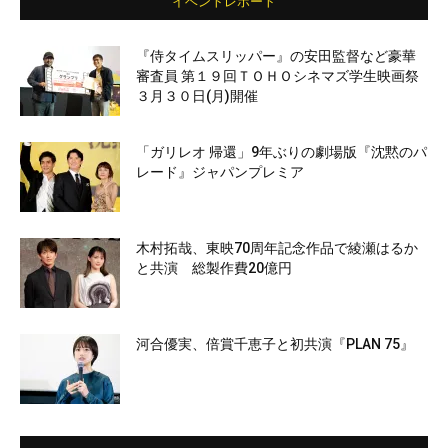
イベントレポート
『侍タイムスリッパー』の安田監督など豪華
審査員 第１９回ＴＯＨＯシネマズ学生映画祭
３月３０日(月)開催
「ガリレオ 帰還」9年ぶりの劇場版『沈黙のパ
レード』ジャパンプレミア
木村拓哉、東映70周年記念作品で綾瀬はるか
と共演 総製作費20億円
河合優実、倍賞千恵子と初共演『PLAN 75』