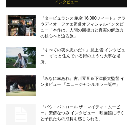
インタビュー
『タービュランス 絶空 16,000フィート』クラ
ウディオ・ファエ監督オフィシャルインタビ
ュー「本作は、人間の回復力と真実の解放力
の核心へと迫る旅」
『すべての夜を思いだす』見上 愛 インタビュ
ー 「ずっと住んでいる街のような大事な場
所」
『みなに幸あれ』古川琴音＆下津優太監督 イ
ンタビュー 「ニュージャンルホラー誕生」
『パウ・パトロール ザ・マイティ・ムービ
ー』安倍なつみ インタビュー「映画館に行く
と子供たちの成長を感じられる」