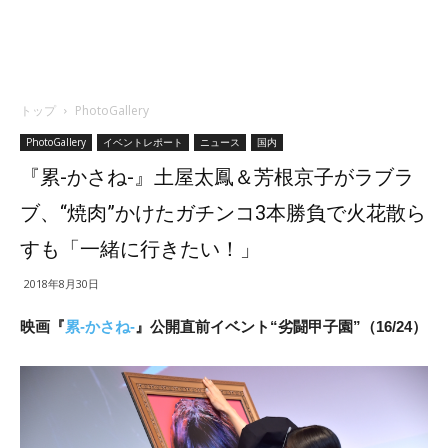
トップ
PhotoGallery
PhotoGallery
イベントレポート
ニュース
国内
『累-かさね-』土屋太鳳＆芳根京子がラブラ
ブ、“焼肉”かけたガチンコ3本勝負で火花散ら
すも「一緒に行きたい！」
2018年8月30日
映画『
累-かさね-
』公開直前イベント“劣闘甲子園”（16/24）