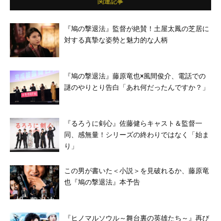
関連記事
『鳩の撃退法』監督が絶賛！土屋太鳳の芝居に
対する真摯な姿勢と魅力的な人柄
『鳩の撃退法』藤原竜也×風間俊介、電話での
謎のやりとり告白「あれ何だったんですか？」
『るろうに剣心』佐藤健らキャスト＆監督一
同、感無量！シリーズの終わりではなく「始ま
り」
この男が書いた＜小説＞を見破れるか、藤原竜
也『鳩の撃退法』本予告
『ヒノマルソウル～舞台裏の英雄たち～』再び