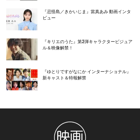
『忌怪島／きかいじま』當真あみ 動画インタ
ビュー
『キリエのうた』第2弾キャラクタービジュア
ル＆映像解禁！
『ゆとりですがなにか インターナショナル』
新キャスト＆特報解禁