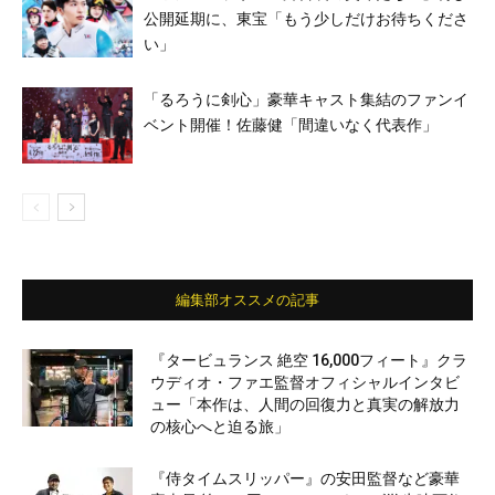
公開延期に、東宝「もう少しだけお待ちくださ
い」
「るろうに剣心」豪華キャスト集結のファンイ
ベント開催！佐藤健「間違いなく代表作」
編集部オススメの記事
『タービュランス 絶空 16,000フィート』クラ
ウディオ・ファエ監督オフィシャルインタビ
ュー「本作は、人間の回復力と真実の解放力
の核心へと迫る旅」
『侍タイムスリッパー』の安田監督など豪華