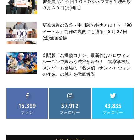
審査員 第１９回ＴＯＨＯシネマズ学生映画祭
３月３０日(月)開催
新進気鋭の監督・中川駿の魅力とは！？ 『90
メートル』制作の裏側にも迫る！3 月 27 日
(金)全国公開
劇場版「名探偵コナン」最新作はハロウィン
シーズンで賑わう渋谷が舞台！ 警察学校組
メンバーも登場の『名探偵コナン ハロウィン
の花嫁』の魅力を徹底解説
15,399
57,912
43,835
ファン
フォロワー
フォロワー