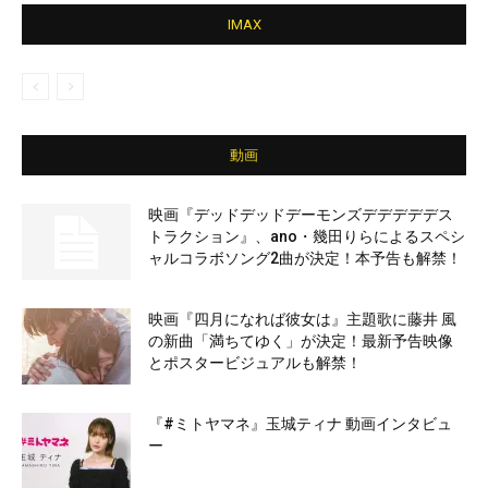
IMAX
動画
映画『デッドデッドデーモンズデデデデデス
トラクション』、ano・幾田りらによるスペシ
ャルコラボソング2曲が決定！本予告も解禁！
映画『四月になれば彼女は』主題歌に藤井 風
の新曲「満ちてゆく」が決定！最新予告映像
とポスタービジュアルも解禁！
『#ミトヤマネ』玉城ティナ 動画インタビュ
ー