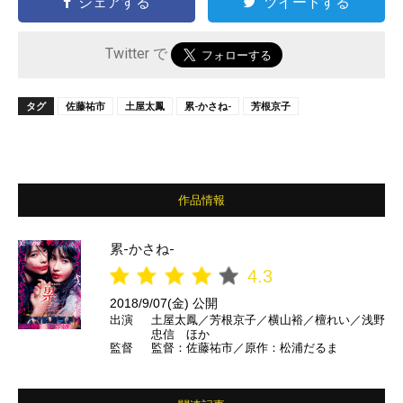
シェアする
ツイートする
Twitter で
タグ
佐藤祐市
土屋太鳳
累-かさね-
芳根京子
作品情報
累-かさね-
4.3
2018/9/07(金) 公開
出演
土屋太鳳／芳根京子／横山裕／檀れい／浅野
忠信 ほか
監督
監督：佐藤祐市／原作：松浦だるま