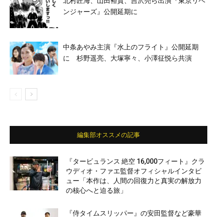
北村匠海、山田裕貴、吉沢亮ら出演『東京リベ
ンジャーズ』公開延期に
中条あやみ主演『水上のフライト』公開延期
に 杉野遥亮、大塚寧々、小澤征悦ら共演
編集部オススメの記事
『タービュランス 絶空 16,000フィート』クラ
ウディオ・ファエ監督オフィシャルインタビ
ュー「本作は、人間の回復力と真実の解放力
の核心へと迫る旅」
『侍タイムスリッパー』の安田監督など豪華