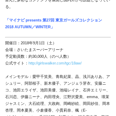
る。
「マイナビ presents 第27回 東京ガールズコレクション
2018 AUTUMN／WINTER」
開催日：2018年9月1日（土）
会場：さいたまスーパーアリーナ
予定動員数：約30,000人（のべ人数）
公式サイト：
http://girlswalker.com/tgc/18aw/
メインモデル：愛甲千笑美、青島妃菜、晶、浅川ありあ、ア
シュリー、阿部桜子、新木優子、アンジェラ芽衣、安藤ニ
コ、池田エライザ、池田美優、池端レイナ、石井エミリー、
石川恋、伊藤ニーナ、内田理央、江野沢愛美、emma、瑛茉
ジャスミン、大石絵理、大政絢、岡崎紗絵、岡田紗佳、岡本
杏理、岡本夏美、小倉優香、小貫莉奈、楓（E-