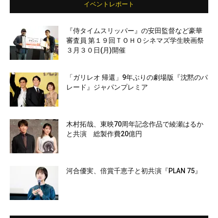
イベントレポート
『侍タイムスリッパー』の安田監督など豪華
審査員 第１９回ＴＯＨＯシネマズ学生映画祭
３月３０日(月)開催
「ガリレオ 帰還」9年ぶりの劇場版『沈黙のパ
レード』ジャパンプレミア
木村拓哉、東映70周年記念作品で綾瀬はるか
と共演 総製作費20億円
河合優実、倍賞千恵子と初共演『PLAN 75』