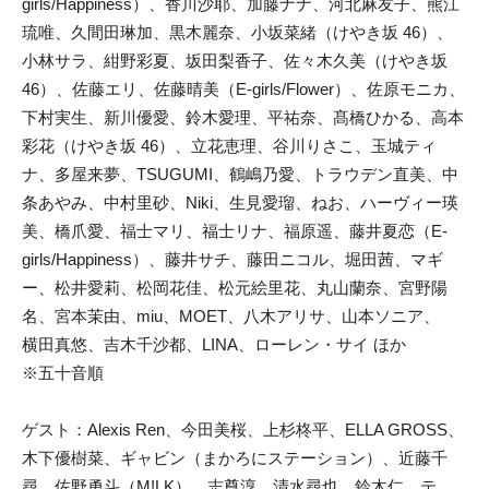
girls/Happiness）、香川沙耶、加藤ナナ、河北麻友子、熊江
琉唯、久間田琳加、黒木麗奈、小坂菜緒（けやき坂 46）、
小林サラ、紺野彩夏、坂田梨香子、佐々木久美（けやき坂
46）、佐藤エリ、佐藤晴美（E-girls/Flower）、佐原モニカ、
下村実生、新川優愛、鈴木愛理、平祐奈、髙橋ひかる、高本
彩花（けやき坂 46）、立花恵理、谷川りさこ、玉城ティ
ナ、多屋来夢、TSUGUMI、鶴嶋乃愛、トラウデン直美、中
条あやみ、中村里砂、Niki、生見愛瑠、ねお、ハーヴィー瑛
美、橋爪愛、福士マリ、福士リナ、福原遥、藤井夏恋（E-
girls/Happiness）、藤井サチ、藤田ニコル、堀田茜、マギ
ー、松井愛莉、松岡花佳、松元絵里花、丸山蘭奈、宮野陽
名、宮本茉由、miu、MOET、八木アリサ、山本ソニア、
横田真悠、吉木千沙都、LINA、ローレン・サイ ほか
※五十音順
ゲスト：Alexis Ren、今田美桜、上杉柊平、ELLA GROSS、
木下優樹菜、ギャビン（まかろにステーション）、近藤千
尋、佐野勇斗（M!LK）、志尊淳、清水尋也、鈴木仁、テ