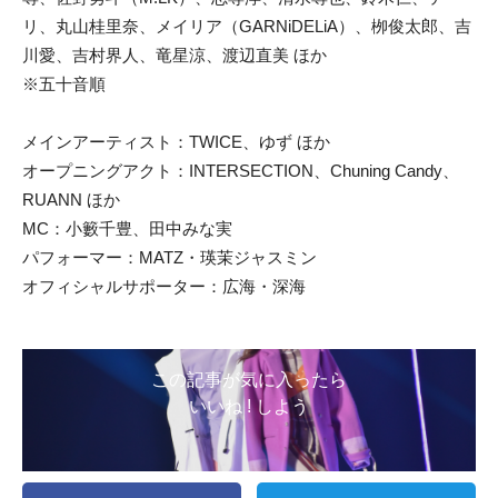
リ、丸山桂里奈、メイリア（GARNiDELiA）、栁俊太郎、吉
川愛、吉村界人、竜星涼、渡辺直美 ほか
※五十音順
メインアーティスト：TWICE、ゆず ほか
オープニングアクト：INTERSECTION、Chuning Candy、
RUANN ほか
MC：小籔千豊、田中みな実
パフォーマー：MATZ・瑛茉ジャスミン
オフィシャルサポーター：広海・深海
この記事が気に入ったら
いいね ! しよう