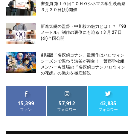
審査員 第１９回ＴＯＨＯシネマズ学生映画祭
３月３０日(月)開催
新進気鋭の監督・中川駿の魅力とは！？ 『90
メートル』制作の裏側にも迫る！3 月 27 日
(金)全国公開
劇場版「名探偵コナン」最新作はハロウィン
シーズンで賑わう渋谷が舞台！ 警察学校組
メンバーも登場の『名探偵コナン ハロウィン
の花嫁』の魅力を徹底解説
15,399
57,912
43,835
ファン
フォロワー
フォロワー