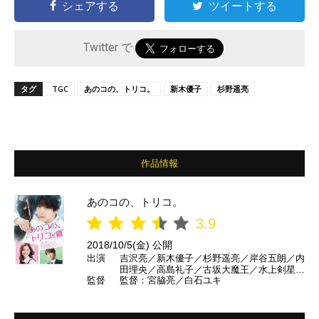
シェアする
ツイートする
Twitter で
タグ
TGC
あのコの、トリコ。
新木優子
杉野遥亮
作品情報
あのコの、トリコ。
3.9
2018/10/5(金) 公開
出演
吉沢亮／新木優子／杉野遥亮／岸谷五朗／内
田理央／高島礼子／古坂大魔王／水上剣星／
監督
監督：宮脇亮／白石ユキ
大幡しえり ほか