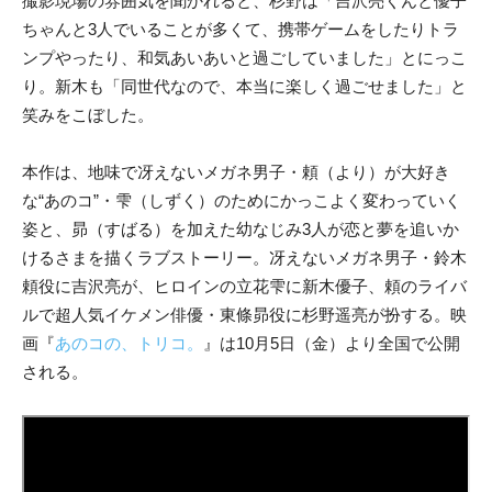
撮影現場の雰囲気を聞かれると、杉野は「吉沢亮くんと優子
ちゃんと3人でいることが多くて、携帯ゲームをしたりトラ
ンプやったり、和気あいあいと過ごしていました」とにっこ
り。新木も「同世代なので、本当に楽しく過ごせました」と
笑みをこぼした。
本作は、地味で冴えないメガネ男子・頼（より）が大好き
な“あのコ”・雫（しずく）のためにかっこよく変わっていく
姿と、昴（すばる）を加えた幼なじみ3人が恋と夢を追いか
けるさまを描くラブストーリー。冴えないメガネ男子・鈴木
頼役に吉沢亮が、ヒロインの立花雫に新木優子、頼のライバ
ルで超人気イケメン俳優・東條昴役に杉野遥亮が扮する。映
画『
あのコの、トリコ。
』は10月5日（金）より全国で公開
される。