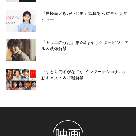
『忌怪島／きかいじま』當真あみ 動画インタ
ビュー
『キリエのうた』第2弾キャラクタービジュア
ル＆映像解禁！
『ゆとりですがなにか インターナショナル』
新キャスト＆特報解禁