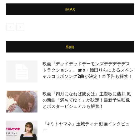
IMAX
動画
映画『デッドデッドデーモンズデデデデデス
トラクション』、ano・幾田りらによるスペシ
ャルコラボソング2曲が決定！本予告も解禁！
映画『四月になれば彼女は』主題歌に藤井 風
の新曲「満ちてゆく」が決定！最新予告映像
とポスタービジュアルも解禁！
『#ミトヤマネ』玉城ティナ 動画インタビュ
ー