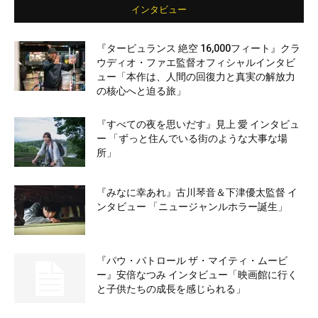
インタビュー
『タービュランス 絶空 16,000フィート』クラ
ウディオ・ファエ監督オフィシャルインタビ
ュー「本作は、人間の回復力と真実の解放力
の核心へと迫る旅」
『すべての夜を思いだす』見上 愛 インタビュ
ー 「ずっと住んでいる街のような大事な場
所」
『みなに幸あれ』古川琴音＆下津優太監督 イ
ンタビュー 「ニュージャンルホラー誕生」
『パウ・パトロール ザ・マイティ・ムービ
ー』安倍なつみ インタビュー「映画館に行く
と子供たちの成長を感じられる」