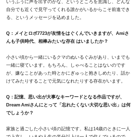
いうふうに声を出すのかな、というところを意識し、どんな
自分でも近くで見守ってくれる誰かがいるからこそ前進でき
る、というメッセージを込めました。
Q：メイとロボ7723が友情をはぐくんでいきますが、Amiさ
んも子供時代、相棒みたいな存在 はいましたか？
小さい頃から一緒にいるクマのぬいるぐみがあり、いまでも
一緒に寝ています。もちろん、しゃべることはないのです
が、嫌なことがあった時とかにぎゅっと抱きしめたり、話か
けてみたりすることで元気になれたりする存在がいます。
Q：記憶、思い出が大事なキーワードとなる作品ですが、
Dream Amiさんにとって「忘れたくない大切な思い出」は何
でしょうか？
家族と過ごした小さい頃の記憶です。私は14歳のときに一人
で上京し、いまや人生の半分以上は一人で住んでいるので、