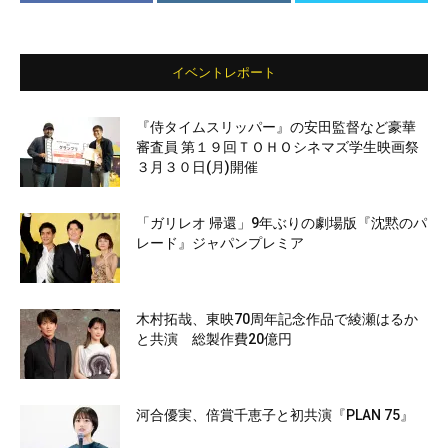
イベントレポート
『侍タイムスリッパー』の安田監督など豪華
審査員 第１９回ＴＯＨＯシネマズ学生映画祭
３月３０日(月)開催
「ガリレオ 帰還」9年ぶりの劇場版『沈黙のパ
レード』ジャパンプレミア
木村拓哉、東映70周年記念作品で綾瀬はるか
と共演 総製作費20億円
河合優実、倍賞千恵子と初共演『PLAN 75』