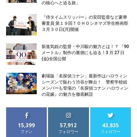
の核心へと迫る旅」
『侍タイムスリッパー』の安田監督など豪華
審査員 第１９回ＴＯＨＯシネマズ学生映画祭
３月３０日(月)開催
新進気鋭の監督・中川駿の魅力とは！？ 『90
メートル』制作の裏側にも迫る！3 月 27 日
(金)全国公開
劇場版「名探偵コナン」最新作はハロウィン
シーズンで賑わう渋谷が舞台！ 警察学校組
メンバーも登場の『名探偵コナン ハロウィン
の花嫁』の魅力を徹底解説
15,399
57,912
43,835
ファン
フォロワー
フォロワー