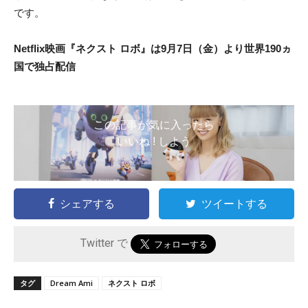
です。
Netflix映画『ネクスト ロボ』は9月7日（金）より世界190ヵ
国で独占配信
この記事が気に入ったら
いいね ! しよう
シェアする
ツイートする
Twitter で
タグ
Dream Ami
ネクスト ロボ