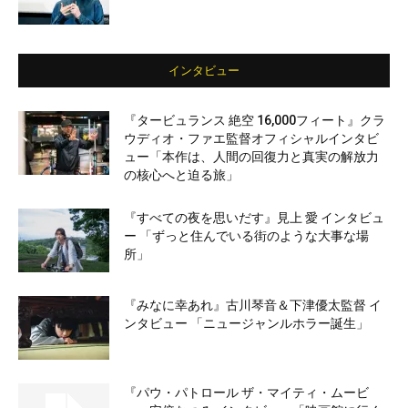
インタビュー
『タービュランス 絶空 16,000フィート』クラ
ウディオ・ファエ監督オフィシャルインタビ
ュー「本作は、人間の回復力と真実の解放力
の核心へと迫る旅」
『すべての夜を思いだす』見上 愛 インタビュ
ー 「ずっと住んでいる街のような大事な場
所」
『みなに幸あれ』古川琴音＆下津優太監督 イ
ンタビュー 「ニュージャンルホラー誕生」
『パウ・パトロール ザ・マイティ・ムービ