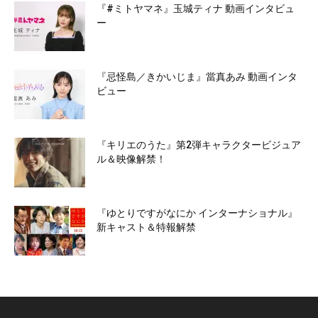
『#ミトヤマネ』玉城ティナ 動画インタビュ
ー
『忌怪島／きかいじま』當真あみ 動画インタ
ビュー
『キリエのうた』第2弾キャラクタービジュア
ル＆映像解禁！
『ゆとりですがなにか インターナショナル』
新キャスト＆特報解禁