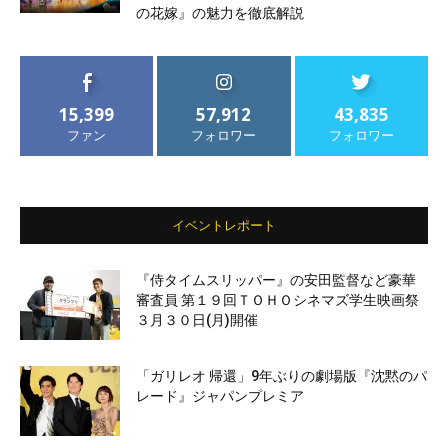
の花嫁』の魅力を徹底解説
15,399
57,912
43,835
ファン
フォロワー
フォロワー
イベントレポート
『侍タイムスリッパー』の安田監督など豪華
審査員 第１９回ＴＯＨＯシネマズ学生映画祭
３月３０日(月)開催
「ガリレオ 帰還」9年ぶりの劇場版『沈黙のパ
レード』ジャパンプレミア