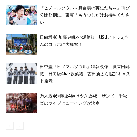
『ヒノマルソウル～舞台裏の英雄たち～』再び
公開延期に、東宝「もう少しだけお待ちくださ
い」
日向坂46 加藤史帆×小坂菜緒、USJとドラえも
んのコラボに大興奮！
田中圭『ヒノマルソウル』特報映像 眞栄田郷
敦、日向坂46小坂菜緒、古田新太ら追加キャス
ト発表
乃木坂46×欅坂46×けやき坂46「ザンビ」千秋
楽のライブビューイングが決定