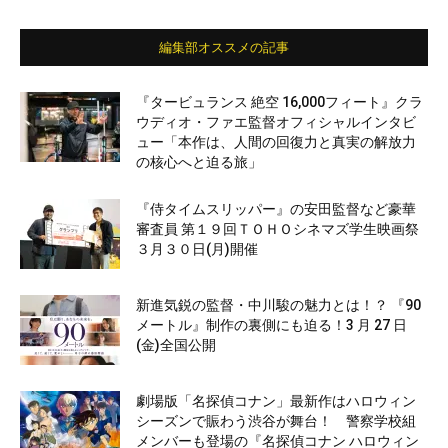
編集部オススメの記事
『タービュランス 絶空 16,000フィート』クラ
ウディオ・ファエ監督オフィシャルインタビ
ュー「本作は、人間の回復力と真実の解放力
の核心へと迫る旅」
『侍タイムスリッパー』の安田監督など豪華
審査員 第１９回ＴＯＨＯシネマズ学生映画祭
３月３０日(月)開催
新進気鋭の監督・中川駿の魅力とは！？ 『90
メートル』制作の裏側にも迫る！3 月 27 日
(金)全国公開
劇場版「名探偵コナン」最新作はハロウィン
シーズンで賑わう渋谷が舞台！ 警察学校組
メンバーも登場の『名探偵コナン ハロウィン