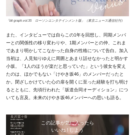
「blt graph.vol.35 ローソンエンタテインメント版」（東京ニュース通信社刊）
また、インタビューでは自らこの1年を回想し、同期メンバ
ーとの関係性の移り変わりや、1期メンバーとの仲、これま
であまり明かしてこなかった自身の性格について告白。加入
当初は、人見知りゆえに周囲とあまり話せなかったと明かす
小坂。「1人のほうが楽だと思っていた」という彼女を変え
たのは、ほかでもない「けやき坂46」のメンバーだったと
か。閉ざしかけていた心の扉を開くに至った経験を打ち明け
るとともに
、先頃行われた「坂道合同オーディション」につ
いても言及。未来のけやき坂46メンバーへの思いも語る。
この記事が気に入ったら
いいね ! しよう