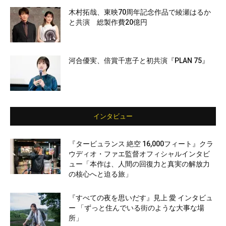
木村拓哉、東映70周年記念作品で綾瀬はるか
と共演 総製作費20億円
河合優実、倍賞千恵子と初共演『PLAN 75』
インタビュー
『タービュランス 絶空 16,000フィート』クラ
ウディオ・ファエ監督オフィシャルインタビ
ュー「本作は、人間の回復力と真実の解放力
の核心へと迫る旅」
『すべての夜を思いだす』見上 愛 インタビュ
ー 「ずっと住んでいる街のような大事な場
所」