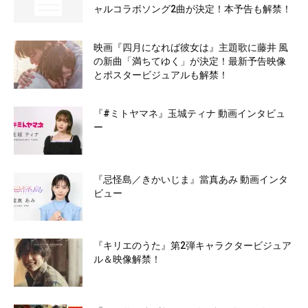
ャルコラボソング2曲が決定！本予告も解禁！
映画『四月になれば彼女は』主題歌に藤井 風
の新曲「満ちてゆく」が決定！最新予告映像
とポスタービジュアルも解禁！
『#ミトヤマネ』玉城ティナ 動画インタビュ
ー
『忌怪島／きかいじま』當真あみ 動画インタ
ビュー
『キリエのうた』第2弾キャラクタービジュア
ル＆映像解禁！