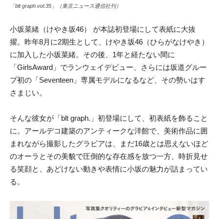
「blt graph.vol.35」（東京ニュース通信社刊）
小坂菜緒（けやき坂46） が本誌初登場にして表紙に大抜
擢。昨年8月に2期生として、けやき坂46（ひらがなけやき）
に加入した小坂菜緒。その後、1年と経たない間に
「GirlsAward」
でランウェイデビュー、さらには坂道グルー
プ初の「Seventeen」
専属モデルになるなど、その勢いはす
さまじい。
そんな彼女が「blt graph.」初登場にして、初表紙を飾ること
に。アールデコ建築のアンティークな洋館で、美術作品に囲
まれながら撮影したグラビアは、まだ16歳とは思えないほど
のオーラとその美貌で圧倒的な存在感
を放つ一方、時折見せ
る笑顔と、あどけない動きや表情に小坂の魅力が詰まってい
る。