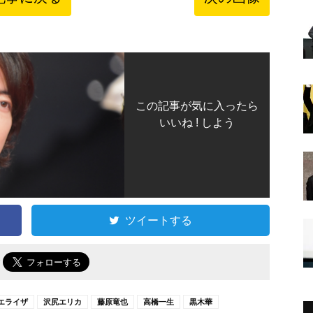
この記事が気に入ったら
いいね ! しよう
ツイートする
で
エライザ
沢尻エリカ
藤原竜也
高橋一生
黒木華