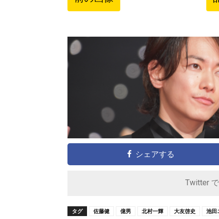
シェアする
Twitter 
タグ
佐藤健
億男
北村一輝
大友啓史
池田