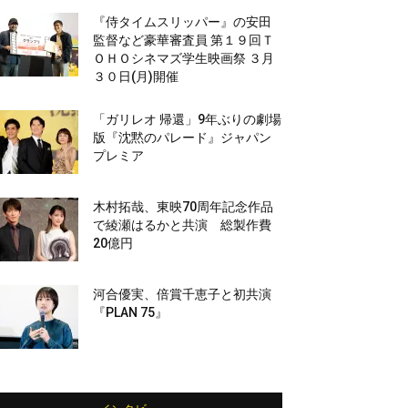
『侍タイムスリッパー』の安田
監督など豪華審査員 第１９回Ｔ
ＯＨＯシネマズ学生映画祭 ３月
３０日(月)開催
「ガリレオ 帰還」9年ぶりの劇場
版『沈黙のパレード』ジャパン
プレミア
木村拓哉、東映70周年記念作品
で綾瀬はるかと共演 総製作費
20億円
河合優実、倍賞千恵子と初共演
『PLAN 75』