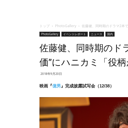
トップ
PhotoGallery
佐藤健、同時期のドラマ2本で
PhotoGallery
イベントレポート
ニュース
国内
佐藤健、同時期のドラ
価”にハニカミ「役柄
2018年9月20日
映画『
億男
』完成披露試写会（12/38）