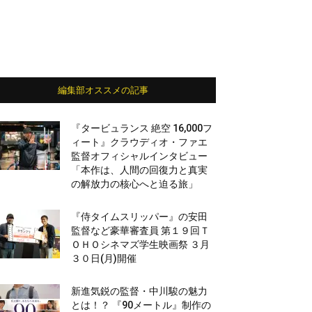
編集部オススメの記事
『タービュランス 絶空 16,000フ
ィート』クラウディオ・ファエ
監督オフィシャルインタビュー
「本作は、人間の回復力と真実
の解放力の核心へと迫る旅」
『侍タイムスリッパー』の安田
監督など豪華審査員 第１９回Ｔ
ＯＨＯシネマズ学生映画祭 ３月
３０日(月)開催
新進気鋭の監督・中川駿の魅力
とは！？ 『90メートル』制作の