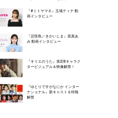
『#ミトヤマネ』玉城ティナ 動
画インタビュー
『忌怪島／きかいじま』當真あ
み 動画インタビュー
『キリエのうた』第2弾キャラク
タービジュアル＆映像解禁！
『ゆとりですがなにか インター
ナショナル』新キャスト＆特報
解禁