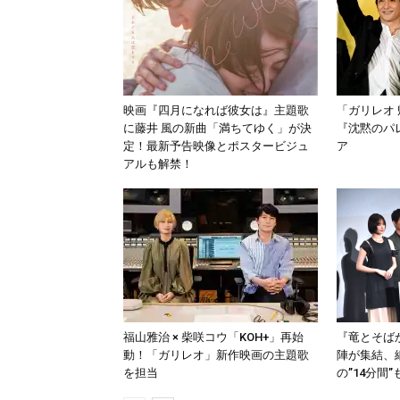
映画『四月になれば彼女は』主題歌
「ガリレオ
に藤井 風の新曲「満ちてゆく」が決
『沈黙のパ
定！最新予告映像とポスタービジュ
ア
アルも解禁！
福山雅治 × 柴咲コウ「KOH+」再始
『竜とそば
動！「ガリレオ」新作映画の主題歌
陣が集結、
を担当
の”14分間