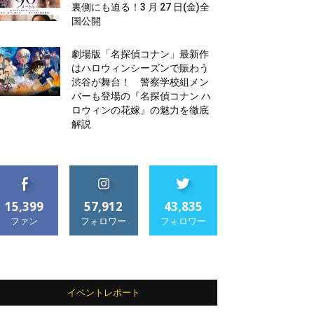
裏側にも迫る！3 月 27 日(金)全
国公開
劇場版「名探偵コナン」最新作
はハロウィンシーズンで賑わう
渋谷が舞台！ 警察学校組メン
バーも登場の『名探偵コナン ハ
ロウィンの花嫁』の魅力を徹底
解説
15,399
57,912
43,835
ファン
フォロワー
フォロワー
イベントレポート