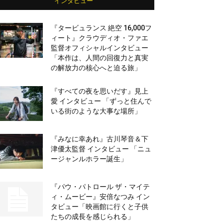
インタビュー
『タービュランス 絶空 16,000フ
ィート』クラウディオ・ファエ
監督オフィシャルインタビュー
「本作は、人間の回復力と真実
の解放力の核心へと迫る旅」
『すべての夜を思いだす』見上
愛 インタビュー 「ずっと住んで
いる街のような大事な場所」
『みなに幸あれ』古川琴音＆下
津優太監督 インタビュー 「ニュ
ージャンルホラー誕生」
『パウ・パトロール ザ・マイテ
ィ・ムービー』安倍なつみ イン
タビュー「映画館に行くと子供
たちの成長を感じられる」