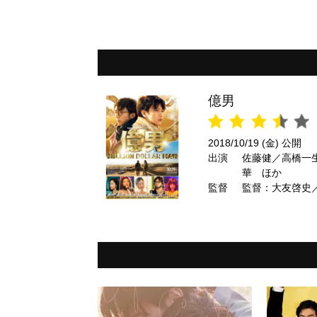
億男
2018/10/19 (金) 公開
出演
佐藤健／高橋一
華 ほか
監督
監督：大友啓史