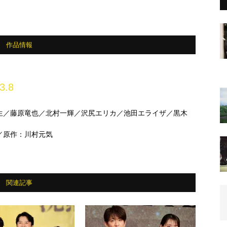
作品情報
3.8
生／藤原竜也／北村一輝／沢尻エリカ／池田エライザ／黒木
／原作：川村元気
関連記事