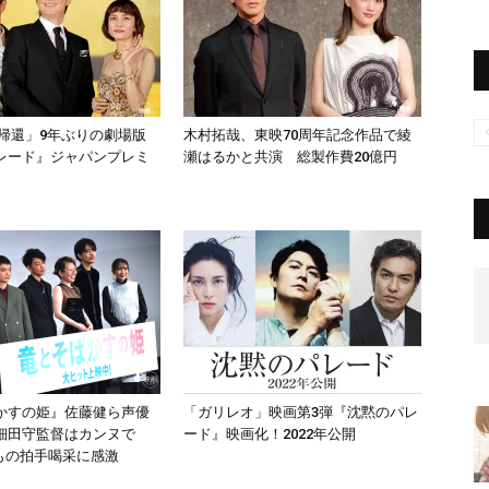
 帰還」9年ぶりの劇場版
木村拓哉、東映70周年記念作品で綾
レード』ジャパンプレミ
瀬はるかと共演 総製作費20億円
かすの姫』佐藤健ら声優
「ガリレオ」映画第3弾『沈黙のパレ
細田守監督はカンヌで
ード』映画化！2022年公開
”もの拍手喝采に感激