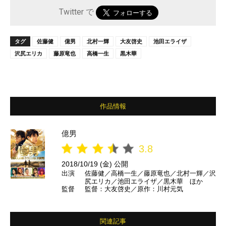
Twitter で
タグ
佐藤健
億男
北村一輝
大友啓史
池田エライザ
沢尻エリカ
藤原竜也
高橋一生
黒木華
作品情報
億男
3.8
2018/10/19 (金) 公開
出演
佐藤健／高橋一生／藤原竜也／北村一輝／沢
尻エリカ／池田エライザ／黒木華 ほか
監督
監督：大友啓史／原作：川村元気
関連記事