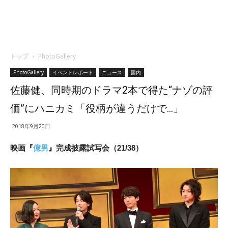
トップ
PhotoGallery
PhotoGallery
イベントレポート
ニュース
国内
佐藤健、同時期のドラマ2本で得た“ナゾの評
価”にハニカミ「役柄が違うだけで…」
2018年9月20日
映画『
億男
』完成披露試写会（21/38）