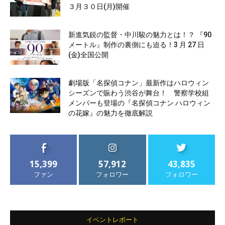
３月３０日(月)開催
新進気鋭の監督・中川駿の魅力とは！？ 『90
メートル』制作の裏側にも迫る！3 月 27 日
(金)全国公開
劇場版「名探偵コナン」最新作はハロウィン
シーズンで賑わう渋谷が舞台！ 警察学校組
メンバーも登場の『名探偵コナン ハロウィン
の花嫁』の魅力を徹底解説
15,399
57,912
43,835
ファン
フォロワー
フォロワー
イベントレポート