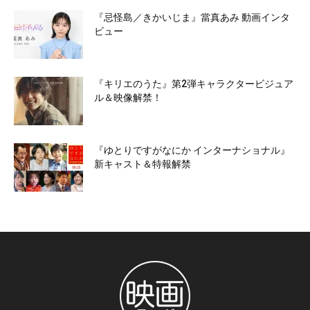
『忌怪島／きかいじま』當真あみ 動画インタ
ビュー
『キリエのうた』第2弾キャラクタービジュア
ル＆映像解禁！
『ゆとりですがなにか インターナショナル』
新キャスト＆特報解禁