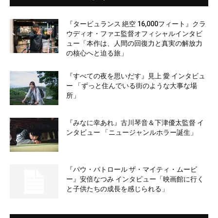
『タービュランス 絶空 16,000フィート』クラ
ウディオ・ファエ監督オフィシャルインタビ
ュー「本作は、人間の回復力と真実の解放力
の核心へと迫る旅」
『すべての夜を思いだす』見上 愛 インタビュ
ー 「ずっと住んでいる街のような大事な場
所」
『みなに幸あれ』古川琴音＆下津優太監督 イ
ンタビュー 「ニュージャンルホラー誕生」
『パウ・パトロール ザ・マイティ・ムービ
ー』安倍なつみ インタビュー「映画館に行く
と子供たちの成長を感じられる」