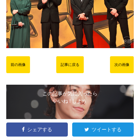
前の画像
記事に戻る
次の画像
この記事が気に入ったら
いいね ! しよう
シェアする
ツイートする