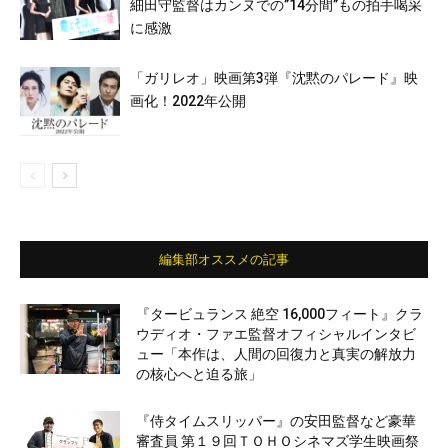
細田守監督はカンヌでの”14分間”もの拍手喝采
に感激
「ガリレオ」映画第3弾『沈黙のパレード』映
画化！2022年公開
編集部オススメの記事
『タービュランス 絶空 16,000フィート』クラ
ウディオ・ファエ監督オフィシャルインタビ
ュー「本作は、人間の回復力と真実の解放力
の核心へと迫る旅」
『侍タイムスリッパー』の安田監督など豪華
審査員 第１９回ＴＯＨＯシネマズ学生映画祭