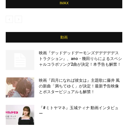
IMAX
動画
映画『デッドデッドデーモンズデデデデデス
トラクション』、ano・幾田りらによるスペシ
ャルコラボソング2曲が決定！本予告も解禁！
映画『四月になれば彼女は』主題歌に藤井 風
の新曲「満ちてゆく」が決定！最新予告映像
とポスタービジュアルも解禁！
『#ミトヤマネ』玉城ティナ 動画インタビュ
ー