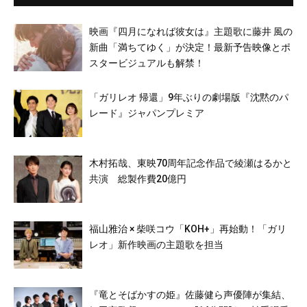
映画『四月になれば彼女は』主題歌に藤井 風の
新曲「満ちてゆく」が決定！最新予告映像とポ
スタービジュアルも解禁！
「ガリレオ 帰還」9年ぶりの劇場版『沈黙のパ
レード』ジャパンプレミア
木村拓哉、東映70周年記念作品で綾瀬はるかと
共演 総製作費20億円
福山雅治 × 柴咲コウ「KOH+」再始動！「ガリ
レオ」新作映画の主題歌を担当
『竜とそばかすの姫』佐藤健ら声優陣が集結、