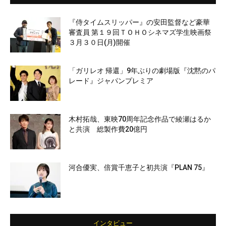
『侍タイムスリッパー』の安田監督など豪華
審査員 第１９回ＴＯＨＯシネマズ学生映画祭
３月３０日(月)開催
「ガリレオ 帰還」9年ぶりの劇場版『沈黙のパ
レード』ジャパンプレミア
木村拓哉、東映70周年記念作品で綾瀬はるか
と共演 総製作費20億円
河合優実、倍賞千恵子と初共演『PLAN 75』
インタビュー