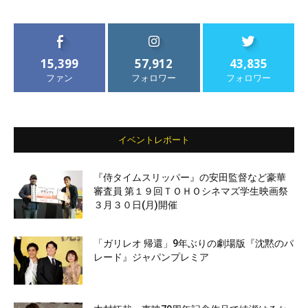
15,399
57,912
43,835
ファン
フォロワー
フォロワー
イベントレポート
『侍タイムスリッパー』の安田監督など豪華
審査員 第１９回ＴＯＨＯシネマズ学生映画祭
３月３０日(月)開催
「ガリレオ 帰還」9年ぶりの劇場版『沈黙のパ
レード』ジャパンプレミア