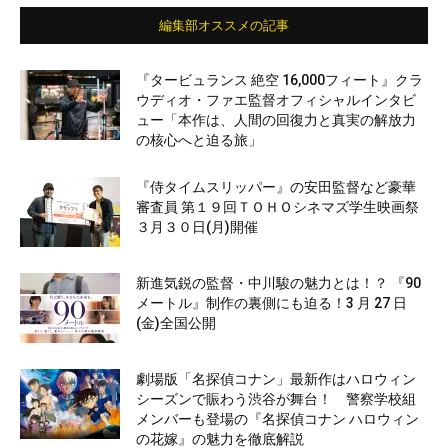
編集部オススメの記事
『タービュランス 絶空 16,000フィート』クラ
ウディオ・ファエ監督オフィシャルインタビ
ュー「本作は、人間の回復力と真実の解放力
の核心へと迫る旅」
『侍タイムスリッパー』の安田監督など豪華
審査員 第１９回ＴＯＨＯシネマズ学生映画祭
３月３０日(月)開催
新進気鋭の監督・中川駿の魅力とは！？ 『90
メートル』制作の裏側にも迫る！3 月 27 日
(金)全国公開
劇場版「名探偵コナン」最新作はハロウィン
シーズンで賑わう渋谷が舞台！ 警察学校組
メンバーも登場の『名探偵コナン ハロウィン
の花嫁』の魅力を徹底解説