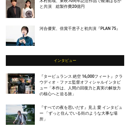
木村拓哉、東映70周年記念作品で綾瀬はるか
と共演 総製作費20億円
河合優実、倍賞千恵子と初共演『PLAN 75』
インタビュー
『タービュランス 絶空 16,000フィート』クラ
ウディオ・ファエ監督オフィシャルインタビ
ュー「本作は、人間の回復力と真実の解放力
の核心へと迫る旅」
『すべての夜を思いだす』見上 愛 インタビュ
ー 「ずっと住んでいる街のような大事な場
所」