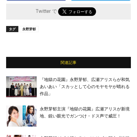
Twitter で
タグ
永野芽郁
関連記事
『地獄の花園』永野芽郁、広瀬アリスらが和気
あいあい「スカッとして心のモヤモヤが晴れる
作品」
永野芽郁主演『地獄の花園』広瀬アリスが新境
地、鋭い眼光でガンつけ・ドス声で威圧！