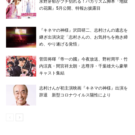
永野芽郁がブチ切れる！バカリズム脚本『地獄
の花園』5月公開、特報お披露目
『キネマの神様』沢田研二、志村けんの遺志を
継ぎ出演決定「志村さんの、お気持ちを抱き締
め、やり遂げる覚悟」
菅田将暉『帝一の國』今夜放送、野村周平・竹
内涼真・間宮祥太朗・志尊淳・千葉雄大ら豪華
キャスト集結
志村けんが初主演映画『キネマの神様』出演を
辞退 新型コロナウイルス陽性により