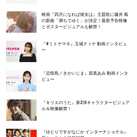
映画『四月になれば彼女は』主題歌に藤井 風
の新曲「満ちてゆく」が決定！最新予告映像
とポスタービジュアルも解禁！
『#ミトヤマネ』玉城ティナ 動画インタビュ
ー
『忌怪島／きかいじま』當真あみ 動画インタ
ビュー
『キリエのうた』第2弾キャラクタービジュア
ル＆映像解禁！
『ゆとりですがなにか インターナショナル』